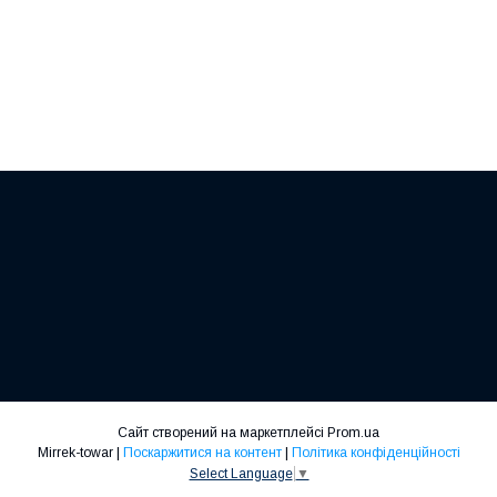
Сайт створений на маркетплейсі
Prom.ua
Mirrek-towar |
Поскаржитися на контент
|
Політика конфіденційності
Select Language
▼