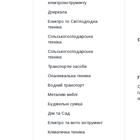
електроінструменту
Дзеркала
Електро то Світлодіодна
техніка
Сільськогосподарська
техніка
Сільськогосподарська
техніка
Транспортні засоби
Опалювальна техніка
Г
Водний транспорт
О
г
Металеві меблі
о
Будівельні суміші
Дім та Сад
Електро та мото інструмент
Кліматична техніка