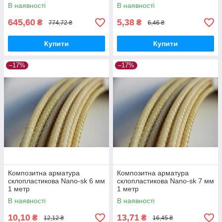
В наявності
В наявності
645,60
5,38
₴
₴
774,72 ₴
6,46 ₴
Купити
Купити
–17%
–17%
Композитна арматура
Композитна арматура
склопластикова Nano-sk 6 мм
склопластикова Nano-sk 7 мм
1 метр
1 метр
В наявності
В наявності
10,10
13,71
₴
₴
12,12 ₴
16,45 ₴