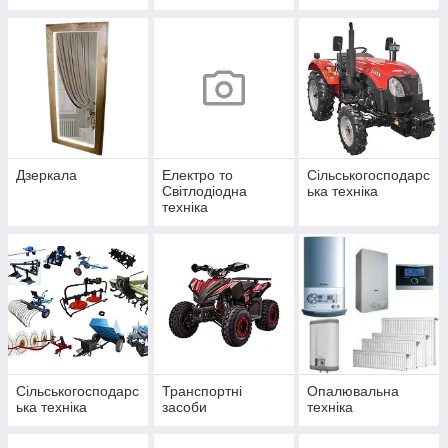
у
Дзеркала
Електро то
Сільськогосподарс
Світлодіодна
ька техніка
техніка
Сільськогосподарс
Транспортні
Опалювальна
ька техніка
засоби
техніка