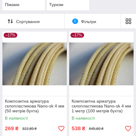
Піжами
Туризм
Сортування
0
Фільтри
–17%
–17%
Композитна арматура
Композитна арматура
склопластикова Nano-sk 4 мм
склопластикова Nano-sk 4 мм
(50 метрів бухта)
1 метр (100 метрів бухта)
В наявності
В наявності
269
538
₴
₴
322,80 ₴
645,60 ₴