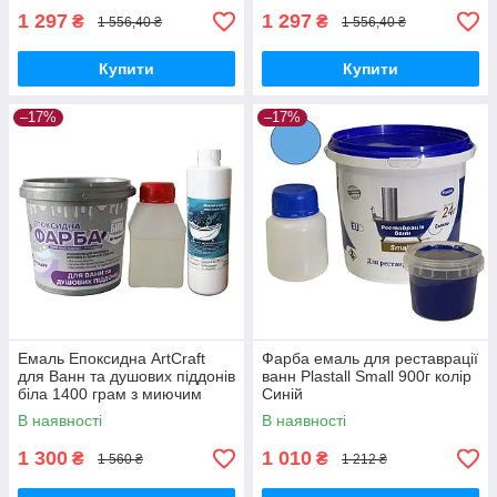
1 297
1 297
₴
₴
1 556,40 ₴
1 556,40 ₴
Купити
Купити
–17%
–17%
Емаль Епоксидна ArtCraft
Фарба емаль для реставрації
для Ванн та душових піддонів
ванн Plastall Small 900г колір
біла 1400 грам з миючим
Синій
засобом Пластол
В наявності
В наявності
1 300
1 010
₴
₴
1 560 ₴
1 212 ₴