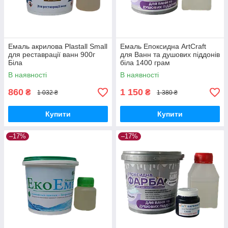
Емаль акрилова Plastall Small
Емаль Епоксидна ArtCraft
для реставрації ванн 900г
для Ванн та душових піддонів
Біла
біла 1400 грам
В наявності
В наявності
860
1 150
₴
₴
1 032 ₴
1 380 ₴
Купити
Купити
–17%
–17%