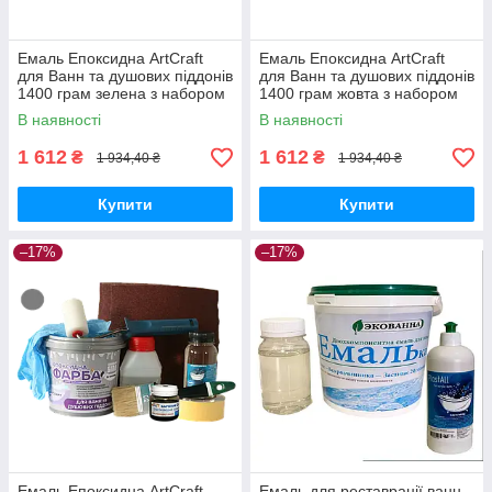
Емаль Епоксидна ArtCraft
Емаль Епоксидна ArtCraft
для Ванн та душових піддонів
для Ванн та душових піддонів
1400 грам зелена з набором
1400 грам жовта з набором
для реставрації ванн
для реставрації ванн
В наявності
В наявності
1 612
1 612
₴
₴
1 934,40 ₴
1 934,40 ₴
Купити
Купити
–17%
–17%
Емаль Епоксидна ArtCraft
Емаль для реставрації ванн