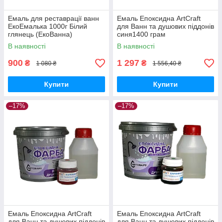
Емаль для реставрації ванн
Емаль Епоксидна ArtCraft
ЕкоЕмалька 1000г Білий
для Ванн та душових піддонів
глянець (ЕкоВанна)
синя1400 грам
В наявності
В наявності
900
1 297
₴
₴
1 080 ₴
1 556,40 ₴
Купити
Купити
–17%
–17%
Емаль Епоксидна ArtCraft
Емаль Епоксидна ArtCraft
для Ванн та душових піддонів
для Ванн та душових піддонів