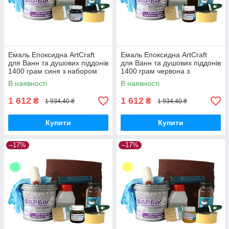
Емаль Епоксидна ArtCraft
Емаль Епоксидна ArtCraft
для Ванн та душових піддонів
для Ванн та душових піддонів
1400 грам синя з набором
1400 грам червона з
для реставрації ванн
набором для реставрації
В наявності
В наявності
ванн
1 612
1 612
₴
₴
1 934,40 ₴
1 934,40 ₴
Купити
Купити
–17%
–17%