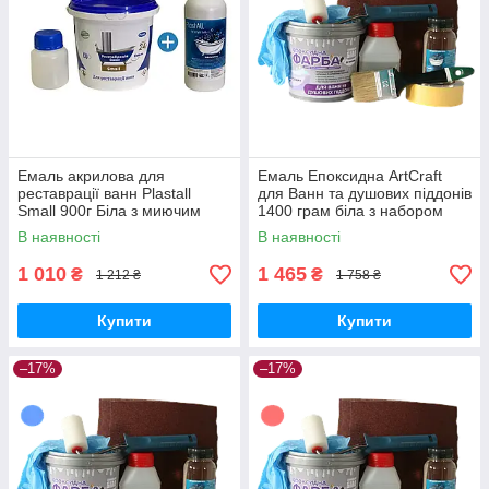
Емаль акрилова для
Емаль Епоксидна ArtCraft
реставрації ванн Plastall
для Ванн та душових піддонів
Small 900г Біла з миючим
1400 грам біла з набором
засобом Пластол
для реставрації ванн
В наявності
В наявності
1 010
1 465
₴
₴
1 212 ₴
1 758 ₴
Купити
Купити
–17%
–17%