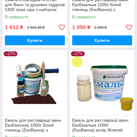
для Ванн та душових піддонів
ЕкоЕмалька 1000г Білий
1400 грам сіра з набором
глянець (ЕкоВанна) з
для реставрації ванн
миючим засобом Plastall
В наявності
В наявності
1 612
1 050
₴
₴
1 934,40 ₴
1 260 ₴
Купити
Купити
–17%
–17%
Емаль для реставрації ванн
Емаль для реставрації ванн
ЕкоЕмалька 1000г Білий
ЕкоЕмалька 1000г
глянець (ЕкоВанна) з
(ЕкоВанна) колір Жовтий
набором для реставрації