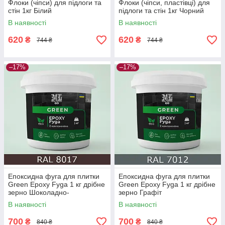
Флоки (чіпси) для підлоги та
Флоки (чіпси, пластівці) для
стін 1кг Білий
підлоги та стін 1кг Чорний
В наявності
В наявності
620
620
₴
₴
744 ₴
744 ₴
–17%
–17%
Епоксидна фуга для плитки
Епоксидна фуга для плитки
Green Epoxy Fyga 1 кг дрібне
Green Epoxy Fyga 1 кг дрібне
зерно Шоколадно-
зерно Графіт
коричневий
В наявності
В наявності
700
700
₴
₴
840 ₴
840 ₴