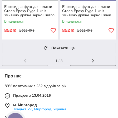
Епоксидна фуга для плитки
Епоксидна фуга для плитки
Green Epoxy Fyga 1 кг із
Green Epoxy Fyga 1 кг із
змивкою дрібне зерно Світло
змивкою дрібне зерно Синій
сірий
В наявності
В наявності
852
852
₴
₴
1 022,40 ₴
1 022,40 ₴
Показати ще
1
/ 3
Про нас
89% позитивних з 232 відгуків за рік
Працює з 13.04.2016
м. Миргород
Ткацька 27, Миргород, Україна