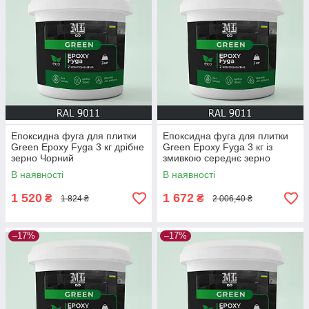
Епоксидна фуга для плитки
Епоксидна фуга для плитки
Green Epoxy Fyga 3 кг дрібне
Green Epoxy Fyga 3 кг із
зерно Чорний
змивкою середнє зерно
Чорний
В наявності
В наявності
1 520
1 672
₴
₴
1 824 ₴
2 006,40 ₴
–17%
–17%