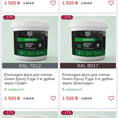
1 520
1 520
₴
₴
1 824 ₴
1 824 ₴
–17%
–17%
Епоксидна фуга для плитки
Епоксидна фуга для плитки
Green Epoxy Fyga 3 кг дрібне
Green Epoxy Fyga 3 кг дрібне
зерно Графіт
зерно Шоколадно-
коричневий
В наявності
В наявності
1 520
1 520
₴
₴
1 824 ₴
1 824 ₴
–17%
–17%