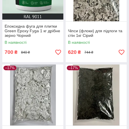
Епоксидна фуга для плитки
Green Epoxy Fyga 1 кг дрібне
Чіпси (флоки) для підлоги та
зерно Чорний
стін 1кг Сірий
В наявності
В наявності
700
620
₴
₴
840 ₴
744 ₴
–17%
–17%