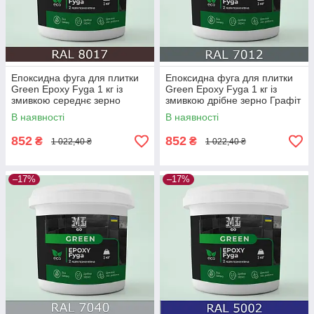
Епоксидна фуга для плитки
Епоксидна фуга для плитки
Green Epoxy Fyga 1 кг із
Green Epoxy Fyga 1 кг із
змивкою середнє зерно
змивкою дрібне зерно Графіт
Шоколадно-коричневий
В наявності
В наявності
852
852
₴
₴
1 022,40 ₴
1 022,40 ₴
–17%
–17%