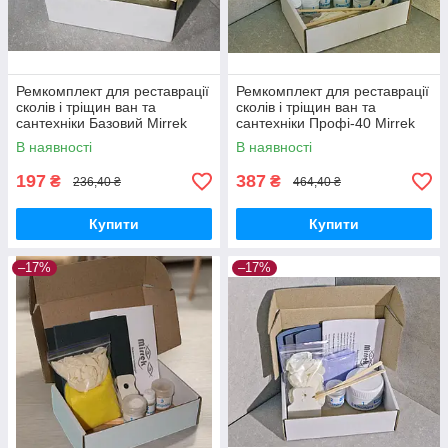
Ремкомплект для реставрації
Ремкомплект для реставрації
сколів і тріщин ван та
сколів і тріщин ван та
сантехніки Базовий Mirrek
сантехніки Профі-40 Mirrek
Plastall (20 грамм)
Plastall (40 грам)
В наявності
В наявності
197
387
₴
₴
236,40 ₴
464,40 ₴
Купити
Купити
–17%
–17%