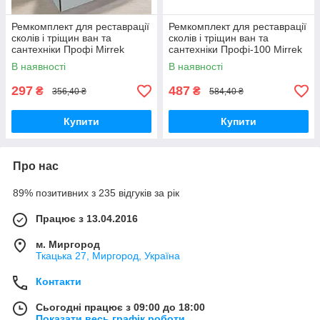
Ремкомплект для реставрації
Ремкомплект для реставрації
сколів і тріщин ван та
сколів і тріщин ван та
сантехніки Профі Mirrek
сантехніки Профі-100 Mirrek
Plastall (20 грамм)
Plastall (100 грам)
В наявності
В наявності
297
487
₴
₴
356,40 ₴
584,40 ₴
Купити
Купити
Про нас
89% позитивних з 235 відгуків за рік
Працює з 13.04.2016
м. Миргород
Ткацька 27, Миргород, Україна
Контакти
Сьогодні працює з 09:00 до 18:00
Показати весь графік роботи