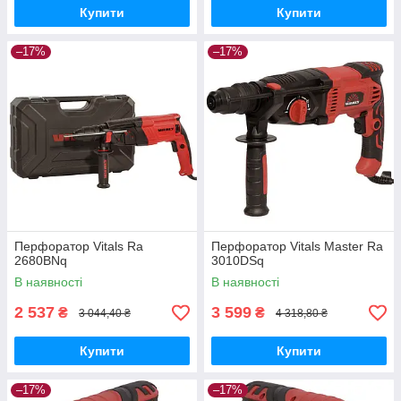
Купити
Купити
–17%
–17%
Перфоратор Vitals Ra
Перфоратор Vitals Master Ra
2680BNq
3010DSq
В наявності
В наявності
2 537
3 599
₴
₴
3 044,40 ₴
4 318,80 ₴
Купити
Купити
–17%
–17%