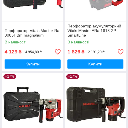
Перфоратор акумуляторний
Перфоратор Vitals Master Ra
Vitals Master ARa 1618-2P
3085HBm magnalium
SmartLine
В наявності
В наявності
4 129
1 826
₴
₴
4 954,80 ₴
2 191,20 ₴
Купити
Купити
–17%
–17%