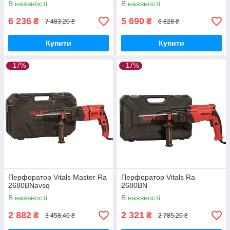
В наявності
В наявності
6 236
5 690
₴
₴
7 483,20 ₴
6 828 ₴
Купити
Купити
–17%
–17%
Перфоратор Vitals Master Ra
Перфоратор Vitals Ra
2680BNavsq
2680BN
В наявності
В наявності
2 882
2 321
₴
₴
3 458,40 ₴
2 785,20 ₴