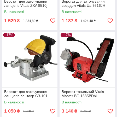
Верстат для заточування
Верстат для заточування
ланцюгів Vitals ZKA 8510j
свердел Vitals Ua 9516JH
В наявності
В наявності
1 529
1 187
₴
₴
1 834,80 ₴
1 424,40 ₴
–17%
–17%
Верстат для заточування
Верстат точильний Vitals
ланцюгів Кентавр СЗ-101
Master BG 1535BDbl
В наявності
В наявності
1 050
3 140
₴
₴
1 260 ₴
3 768 ₴