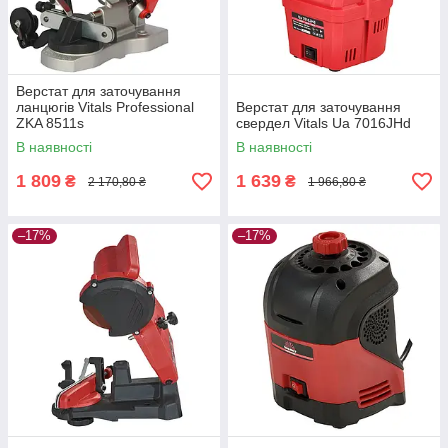
Верстат для заточування
ланцюгів Vitals Professional
Верстат для заточування
ZKA 8511s
свердел Vitals Ua 7016JHd
В наявності
В наявності
1 809
1 639
₴
₴
2 170,80 ₴
1 966,80 ₴
–17%
–17%