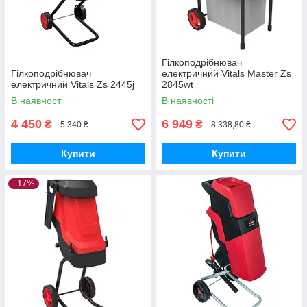
Гілкоподрібнювач
Гілкоподрібнювач
електричний Vitals Master Zs
електричний Vitals Zs 2445j
2845wt
В наявності
В наявності
4 450
6 949
₴
₴
5 340 ₴
8 338,80 ₴
Купити
Купити
–17%