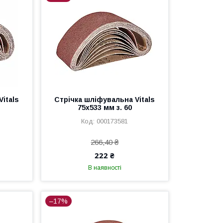
itals
Стрічка шліфувальна Vitals
75х533 мм з. 60
000173581
266,40 ₴
222 ₴
В наявності
–17%