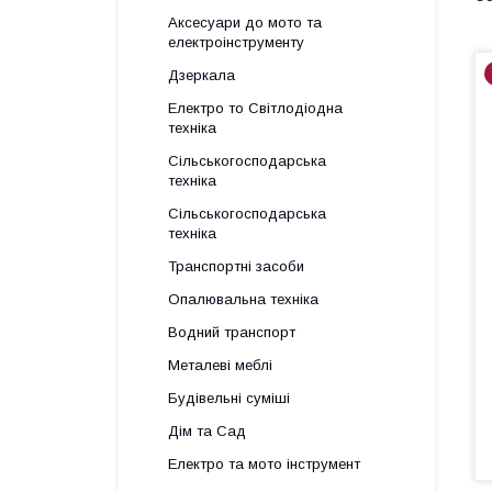
Аксесуари до мото та
електроінструменту
Дзеркала
Електро то Світлодіодна
техніка
Сільськогосподарська
техніка
Сільськогосподарська
техніка
Транспортні засоби
Опалювальна техніка
Водний транспорт
Металеві меблі
Будівельні суміші
Дім та Сад
Електро та мото інструмент