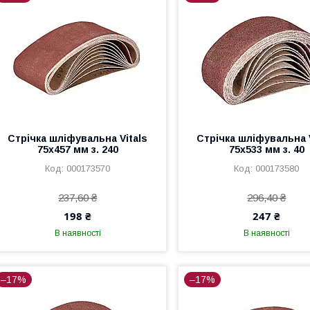
Стрічка шліфувальна Vitals
Стрічка шліфувальна V
75х457 мм з. 240
75х533 мм з. 40
000173570
000173580
237,60 ₴
296,40 ₴
198 ₴
247 ₴
В наявності
В наявності
–17%
–17%