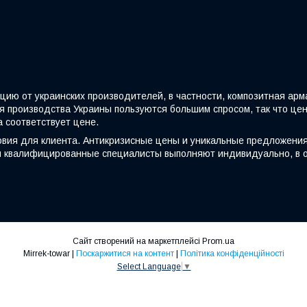
ию от украинских производителей, в частности, композитная арма
я производства Украины пользуются большим спросом, так что це
 соответствует цене.
вия для клиента. Антикризисные цены и уникальные предложения
ши квалифицированные специалисты выполняют индивидуально, в 
Сайт створений на маркетплейсі
Prom.ua
Mirrek-towar |
Поскаржитися на контент
|
Політика конфіденційності
Select Language
▼