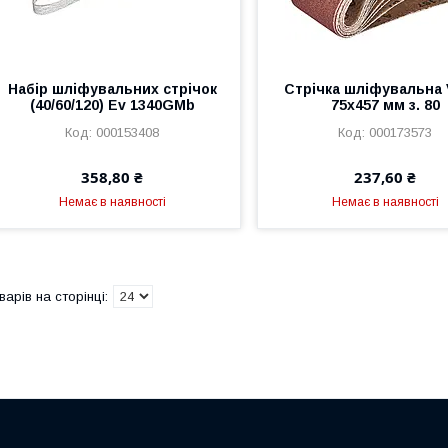
Набір шліфувальних стрічок
Стрічка шліфувальна V
(40/60/120) Ev 1340GMb
75х457 мм з. 80
000153408
000173573
358,80 ₴
237,60 ₴
Немає в наявності
Немає в наявності