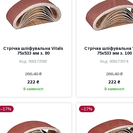
Стрічка шліфувальна Vitals
Стрічка шліфувальна V
75х533 мм з. 80
75х533 мм з. 100
000173582
000173574
266,40 ₴
266,40 ₴
222 ₴
222 ₴
В наявності
В наявності
–17%
–17%