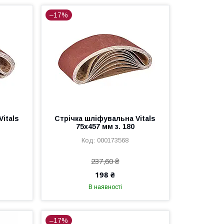
–17%
itals
Стрічка шліфувальна Vitals
75х457 мм з. 180
000173568
237,60 ₴
198 ₴
В наявності
–17%