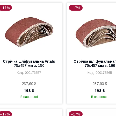
–17%
–17%
Стрічка шліфувальна Vitals
Стрічка шліфувальна V
75х457 мм з. 150
75х457 мм з. 100
000173567
000173565
237,60 ₴
237,60 ₴
198 ₴
198 ₴
В наявності
В наявності
–17%
–17%