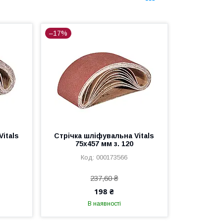
–17%
itals
Стрічка шліфувальна Vitals
75х457 мм з. 120
000173566
237,60 ₴
198 ₴
В наявності