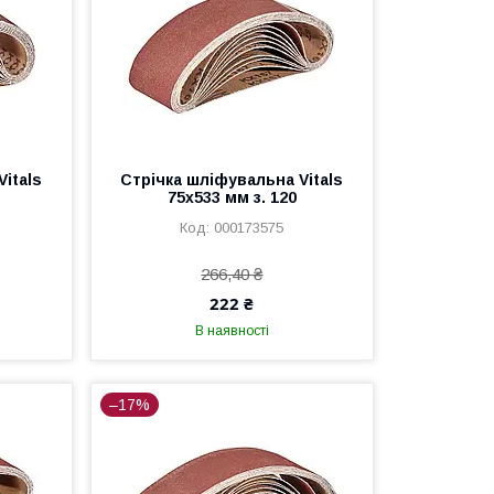
itals
Стрічка шліфувальна Vitals
75х533 мм з. 120
000173575
266,40 ₴
222 ₴
В наявності
–17%