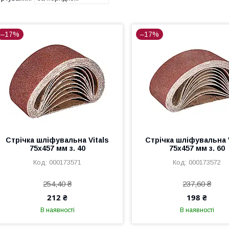
–17%
–17%
Стрічка шліфувальна Vitals
Стрічка шліфувальна V
75х457 мм з. 40
75х457 мм з. 60
000173571
000173572
254,40 ₴
237,60 ₴
212 ₴
198 ₴
В наявності
В наявності