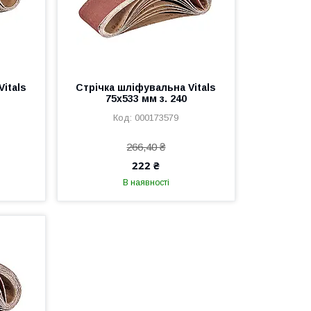
itals
Стрічка шліфувальна Vitals
75х533 мм з. 240
000173579
266,40 ₴
222 ₴
В наявності