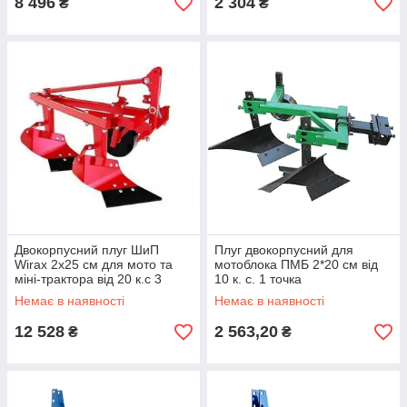
8 496
2 304
₴
₴
Двокорпусний плуг ШиП
Плуг двокорпусний для
Wirax 2x25 см для мото та
мотоблока ПМБ 2*20 см від
міні-трактора від 20 к.с 3
10 к. с. 1 точка
точки
Немає в наявності
Немає в наявності
12 528
2 563,20
₴
₴