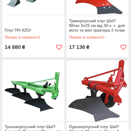
Трикорпусний плуг ШиП
Wirax 3x25 см від 30 к. с. для
Плуг ПН 425У
мото та міні трактора 3 точки
Немає в наявності
Немає в наявності
14 880
17 136
₴
₴
Трьохкорпусний плуг ШиП
Однокорпусний плуг ШиП