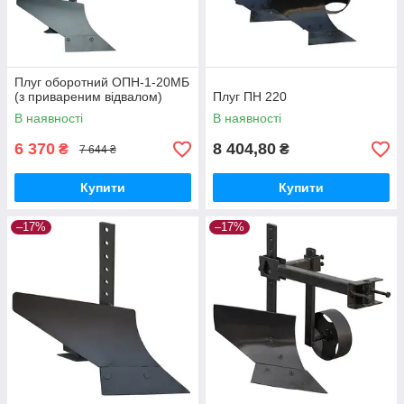
Плуг оборотний ОПН-1-20МБ
(з привареним відвалом)
Плуг ПН 220
В наявності
В наявності
6 370
8 404,80
₴
₴
7 644 ₴
Купити
Купити
–17%
–17%