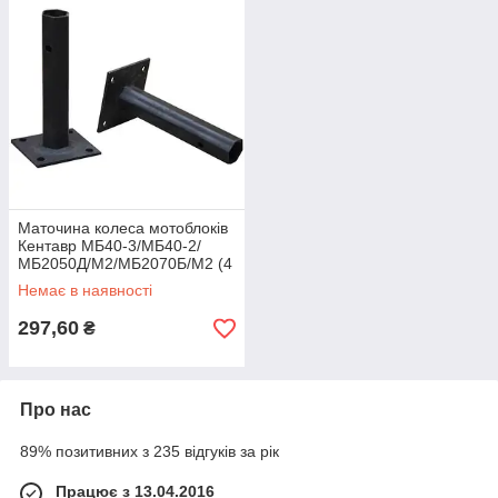
Маточина колеса мотоблоків
Кентавр МБ40-3/МБ40-2/
МБ2050Д/М2/МБ2070Б/М2 (4
отв.L=180мм, d=24мм)
Немає в наявності
297,60
₴
Про нас
89% позитивних з 235 відгуків за рік
Працює з 13.04.2016