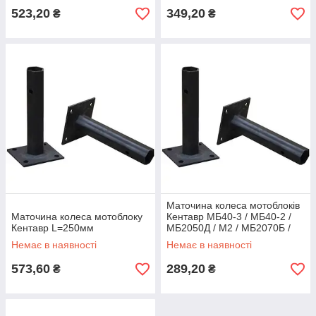
523,20
349,20
₴
₴
Маточина колеса мотоблоків
Маточина колеса мотоблоку
Кентавр МБ40-3 / МБ40-2 /
Кентавр L=250мм
МБ2050Д / М2 / МБ2070Б /
М2 (4 отв.L = 150мм, d =
Немає в наявності
Немає в наявності
24мм)
573,60
289,20
₴
₴