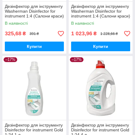
Дезінфектор для інструменту
Дезінфектор для інструменту
Washerman Disinfector for
Washerman Disinfector for
instrument 1:4 (Салони краси)
instrument 1:4 (Салони краси)
1 л
4 л
В наявності
В наявності
325,68
1 023,96
₴
₴
391 ₴
1 228,66 ₴
Купити
Купити
–17%
–17%
Дезінфектор для інструменту
Дезінфектор для інструменту
Disinfector for instrument Gold
Disinfector for instrument Gold
1:24 1 л
1:24 4 л