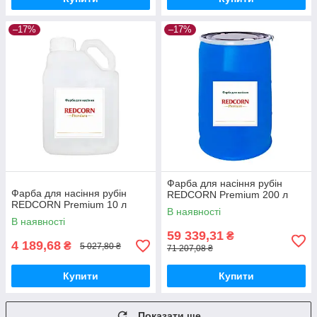
–17%
–17%
Фарба для насіння рубін
Фарба для насіння рубін
REDCORN Premium 200 л
REDCORN Premium 10 л
В наявності
В наявності
59 339,31
₴
4 189,68
₴
5 027,80 ₴
71 207,08 ₴
Купити
Купити
Показати ще