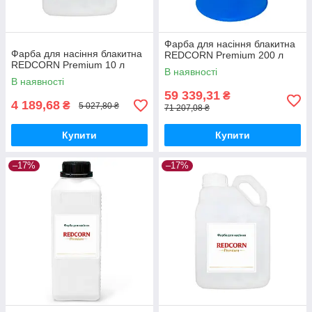
Фарба для насіння блакитна
Фарба для насіння блакитна
REDCORN Premium 200 л
REDCORN Premium 10 л
В наявності
В наявності
59 339,31
₴
4 189,68
₴
5 027,80 ₴
71 207,08 ₴
Купити
Купити
–17%
–17%