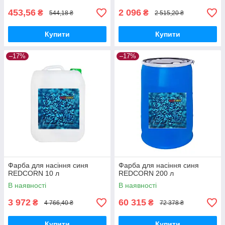
453,56
2 096
₴
₴
544,18 ₴
2 515,20 ₴
Купити
Купити
–17%
–17%
Фарба для насіння синя
Фарба для насіння синя
REDCORN 10 л
REDCORN 200 л
В наявності
В наявності
3 972
60 315
₴
₴
4 766,40 ₴
72 378 ₴
Купити
Купити