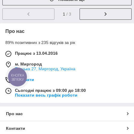
1
/ 3
Про нас
89% позитивних з 235 відгуків за рік
Працює з 13.04.2016
м. Миргород
Ткацька 27, Миргород, Україна
КНОПКА
ЗВ'ЯЗКУ
Контакти
Сьогодні працює з 09:00 до 18:00
Показати весь графік роботи
Про нас
Контакти