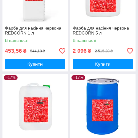
Фарба для насіння червона
Фарба для насіння червона
REDCORN 1 л
REDCORN 5 л
В наявності
В наявності
453,56
2 096
₴
₴
544,18 ₴
2 515,20 ₴
Купити
Купити
–17%
–17%