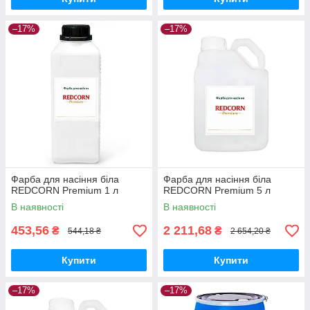
–17%
–17%
Фарба для насіння біла
Фарба для насіння біла
REDCORN Premium 1 л
REDCORN Premium 5 л
В наявності
В наявності
453,56
2 211,68
₴
₴
544,18 ₴
2 654,20 ₴
Купити
Купити
–17%
–17%