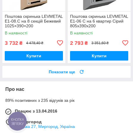
Поштова скринька LEVMETAL
Поштова скринька LEVMETAL
Е1-08.C на 8 секцій Бежевий
Е1-06 C на 6 квартир Сірий
1025×390×200
805x390x200
В наявності
В наявності
3 732
2 793
₴
₴
4 478,40 ₴
3 351,60 ₴
Купити
Купити
Показати ще
Про нас
89% позитивних з 235 відгуків за рік
Працює з 13.04.2016
м. Миргород
Ткацька 27, Миргород, Україна