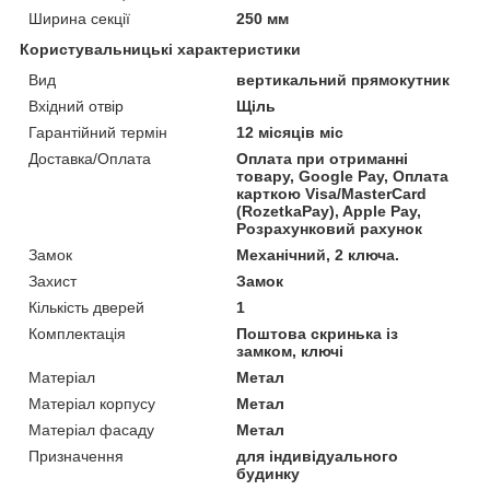
Ширина секції
250 мм
Користувальницькі характеристики
Вид
вертикальний прямокутник
Вхідний отвір
Щіль
Гарантійний термін
12 місяців міс
Доставка/Оплата
Оплата при отриманні
товару, Google Pay, Оплата
карткою Visa/MasterCard
(RozetkaPay), Apple Pay,
Розрахунковий рахунок
Замок
Механічний, 2 ключа.
Захист
Замок
Кількість дверей
1
Комплектація
Поштова скринька із
замком, ключі
Матеріал
Метал
Матеріал корпусу
Метал
Матеріал фасаду
Метал
Призначення
для індивідуального
будинку