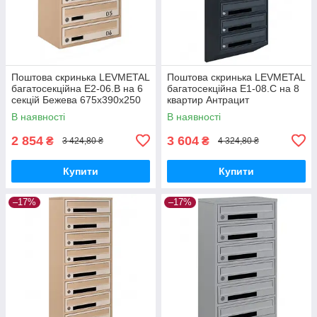
Поштова скринька LEVMETAL
Поштова скринька LEVMETAL
багатосекційна Е2-06.B на 6
багатосекційна Е1-08.C на 8
секцій Бежева 675x390x250
квартир Антрацит
1025×390×200
В наявності
В наявності
2 854
3 604
₴
₴
3 424,80 ₴
4 324,80 ₴
Купити
Купити
–17%
–17%