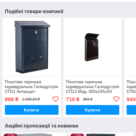
Подібні товари компанії
Поштова скринька
Поштова скринька
Пошт
індивідуальна Галіндустрія
індивідуальна Галіндустрія
інди
СП11 Антрацит
СП13 Мідь 350х245х50
СП0
370х250х80
370
866
710
944
₴
₴
1 039,20 ₴
852 ₴
Купити
Купити
Акційні пропозиції та новинки
–17%
–17%