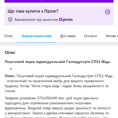
Що таке купити з Пром?
Замовлення під захистом
Опис
Характеристики
Доставка
Оплата
Умови 
Опис
Поштовий ящик індивідуальний Галіндустрія СП11 Мідь
Опис:
Поштовий ящик індивідуальний Галіндустрія СП11 Мідь
- елегантний та практичний вибір для вашого приватного
будинку. Колір "Антік стара мідь" надає йому вишуканості та
стилю.
Завдяки розмірам 370x250x80 мм, цей ящик ідеально
підходить для отримання різноманітних поштових
відправлень. Вхідний отвір зверху додає зручності та легкості
у використанні. Замок з двома ключами гарантує безпеку та
конфіденційність ваших листів. Відмінний вибір для тих, хто