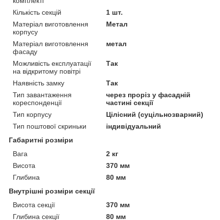
комплекті
Кількість секцій
1 шт.
Матеріал виготовлення
Метал
корпусу
Матеріал виготовлення
метал
фасаду
Можливість експлуатації
Так
на відкритому повітрі
Наявність замку
Так
Тип завантаження
через проріз у фасадній
кореспонденції
частині секції
Тип корпусу
Цілісний (суцільнозварний)
Тип поштової скриньки
індивідуальний
Габаритні розміри
Вага
2 кг
Висота
370 мм
Глибина
80 мм
Внутрішні розміри секції
Висота секції
370 мм
Глибина секції
80 мм