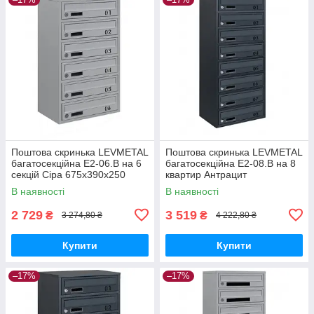
Поштова скринька LEVMETAL
Поштова скринька LEVMETAL
багатосекційна Е2-06.B на 6
багатосекційна Е2-08.B на 8
секцій Сіра 675x390x250
квартир Антрацит
895×390×250
В наявності
В наявності
2 729
3 519
₴
₴
3 274,80 ₴
4 222,80 ₴
Купити
Купити
–17%
–17%