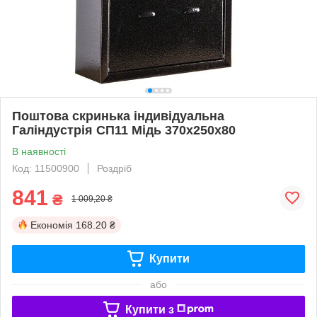
Поштова скринька індивідуальна
Галіндустрія СП11 Мідь 370х250х80
В наявності
Код: 11500900
Роздріб
841
₴
1 009,20 ₴
Економія
168.20 ₴
Купити
або
Купити з