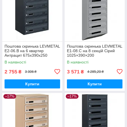
Поштова скринька LEVMETAL
Поштова скринька LEVMETAL
Е2-06.B на 6 квартир
Е1-08.C на 8 секцій Сірий
Антрацит 675x390x250
1025×390×200
В наявності
В наявності
2 755
3 571
₴
₴
3 306 ₴
4 285,20 ₴
Купити
Купити
–17%
–17%