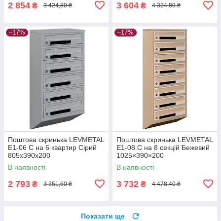
2 854
3 604
₴
₴
3 424,80 ₴
4 324,80 ₴
–17%
–17%
Поштова скринька LEVMETAL
Поштова скринька LEVMETAL
Е1-06 C на 6 квартир Сірий
Е1-08.C на 8 секцій Бежевий
805x390x200
1025×390×200
В наявності
В наявності
2 793
3 732
₴
₴
3 351,60 ₴
4 478,40 ₴
Показати ще