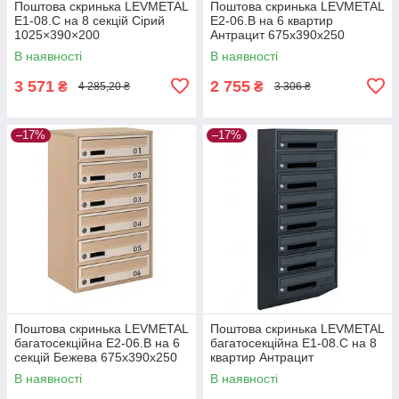
Поштова скринька LEVMETAL
Поштова скринька LEVMETAL
Е1-08.C на 8 секцій Сірий
Е2-06.B на 6 квартир
1025×390×200
Антрацит 675x390x250
В наявності
В наявності
3 571
2 755
₴
₴
4 285,20 ₴
3 306 ₴
–17%
–17%
Поштова скринька LEVMETAL
Поштова скринька LEVMETAL
багатосекційна Е2-06.B на 6
багатосекційна Е1-08.C на 8
секцій Бежева 675x390x250
квартир Антрацит
1025×390×200
В наявності
В наявності