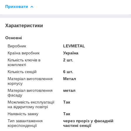
Приховати
Характеристики
Основні
Виробник
LEVMETAL
Країна виробник
Україна
Кількість ключів в
2 шт.
комплекті
Кількість секцій
6 шт.
Матеріал виготовлення
Метал
корпусу
Матеріал виготовлення
метал
фасаду
Можливість експлуатації
Так
на відкритому повітрі
Наявність замку
Так
Тип завантаження
через проріз у фасадній
кореспонденції
частині секції