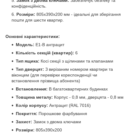
Замок з двома ключами:
Забезпечує безпеку та
конфіденційність.
Розміри:
805x390x200 мм - ідеальні для зберігання
пошти для шести квартир.
Основні характеристики:
Модель:
E1-B антрацит
Кількість секцій (квартир):
6
Тип ящика:
Косі секції з щілинами та клапанами
Тип дверцят:
З вирізаним номером квартири та
віконцем (для перевірки кореспонденції чи
встановлення прізвища абонента)
Встановлення:
В багатоквартирних будинках
Товщина металу:
Корпус - 0,8 мм, дверцята - 0,8 мм
Колір корпусу:
Антрацит (RAL 7016)
Покриття:
Порошкове фарбування
Захист:
Замок з двома ключами
Розміри:
805x390x200