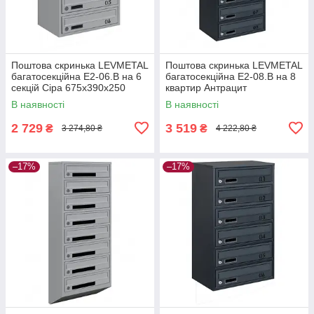
Поштова скринька LEVMETAL
Поштова скринька LEVMETAL
багатосекційна Е2-06.B на 6
багатосекційна Е2-08.B на 8
секцій Сіра 675x390x250
квартир Антрацит
895×390×250
В наявності
В наявності
2 729
3 519
₴
₴
3 274,80 ₴
4 222,80 ₴
–17%
–17%