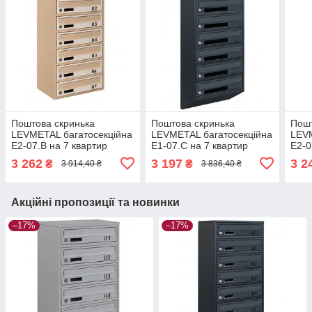
Поштова скринька
Поштова скринька
Пошт
LEVMETAL багатосекційна
LEVMETAL багатосекційна
LEVM
Е2-07.B на 7 квартир
Е1-07.C на 7 квартир
Е2-0
Бежева 785x390x250
Антрацит 915x390x200
785
3 262
3 197
3 2
₴
₴
3 914,40 ₴
3 836,40 ₴
Акційні пропозиції та новинки
–17%
–17%