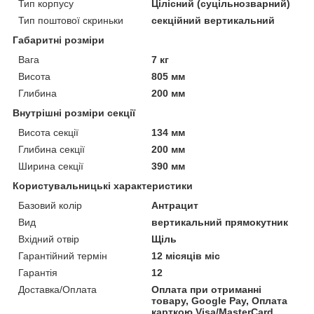
Тип корпусу
Цілісний (суцільнозварний)
Тип поштової скриньки
секційний вертикальний
Габаритні розміри
Вага
7 кг
Висота
805 мм
Глибина
200 мм
Внутрішні розміри секції
Висота секції
134 мм
Глибина секції
200 мм
Ширина секції
390 мм
Користувальницькі характеристики
Базовий колір
Антрацит
Вид
вертикальний прямокутник
Вхідний отвір
Щіль
Гарантійний термін
12 місяців міс
Гарантія
12
Доставка/Оплата
Оплата при отриманні
товару, Google Pay, Оплата
карткою Visa/MasterCard