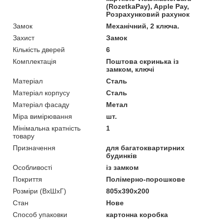
(RozetkaPay), Apple Pay,
Розрахунковий рахунок
Замок
Механічний, 2 ключа.
Захист
Замок
Кількість дверей
6
Комплектація
Поштова скринька із
замком, ключі
Матеріал
Сталь
Матеріал корпусу
Сталь
Матеріал фасаду
Метал
Міра вимірювання
шт.
Мінімальна кратність
1
товару
Призначення
для багатоквартирних
будинків
Особливості
із замком
Покриття
Полімерно-порошкове
Розміри (ВхШхГ)
805x390x200
Стан
Нове
Способ упаковки
картонна коробка