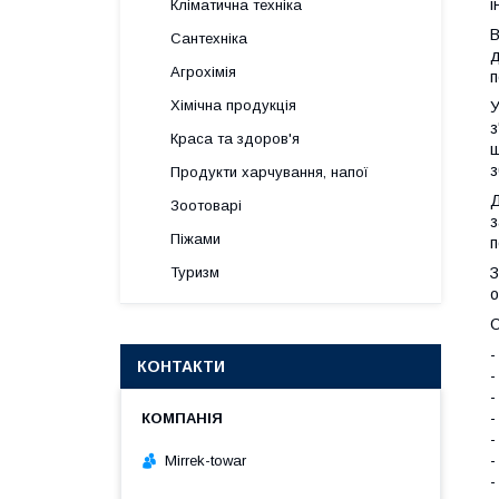
і
Кліматична техніка
В
Сантехніка
д
Агрохімія
п
Хімічна продукція
У
з
Краса та здоров'я
ш
з
Продукти харчування, напої
Д
Зоотоварі
з
Піжами
п
Туризм
З
о
О
-
КОНТАКТИ
-
-
-
-
-
Mirrek-towar
-