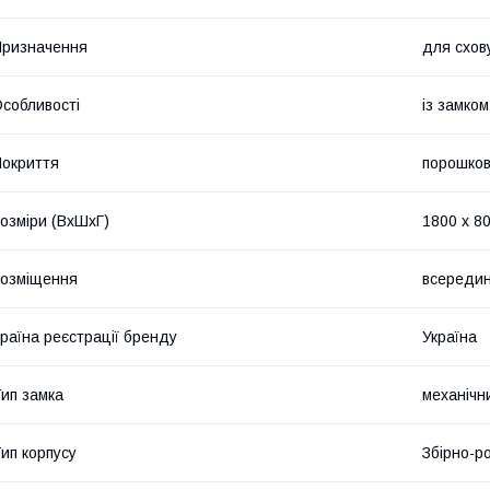
ризначення
для схов
собливості
із замком
окриття
порошко
озміри (ВхШхГ)
1800 х 80
озміщення
всередин
раїна реєстрації бренду
Україна
ип замка
механічн
ип корпусу
Збірно-р