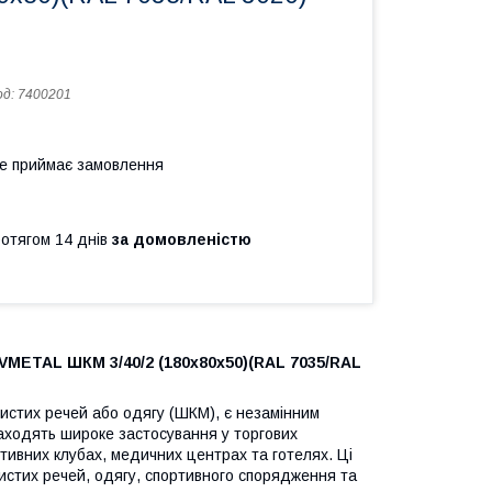
од:
7400201
не приймає замовлення
ротягом 14 днів
за домовленістю
VMETAL ШКМ 3/40/2 (180х80х50)(RAL 7035/RAL
бистих речей або одягу (ШКМ), є незамінним
находять широке застосування у торгових
тивних клубах, медичних центрах та готелях. Ці
стих речей, одягу, спортивного спорядження та