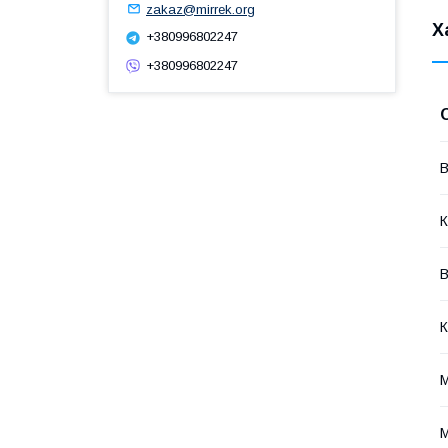
zakaz@mirrek.org
Х
+380996802247
+380996802247
В
К
В
К
М
М