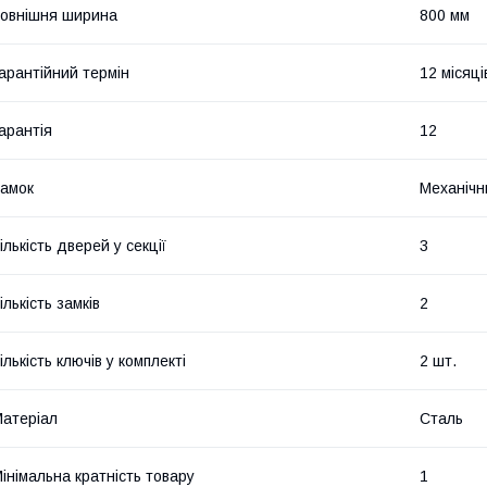
овнішня ширина
800 мм
арантійний термін
12 місяці
арантія
12
амок
Механічни
ількість дверей у секції
3
ількість замків
2
ількість ключів у комплекті
2 шт.
атеріал
Сталь
інімальна кратність товару
1