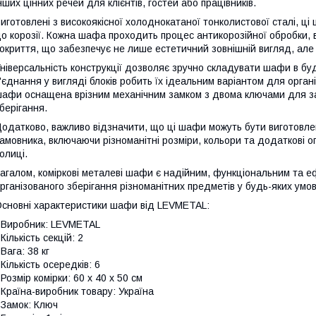
нших цінних речей для клієнтів, гостей або працівників.
иготовлені з високоякісної холоднокатаної тонколистової сталі, ці 
о корозії. Кожна шафа проходить процес антикорозійної обробки,
окриття, що забезпечує не лише естетичний зовнішній вигляд, але
ніверсальність конструкції дозволяє зручно складувати шафи в буд
'єднання у вигляді блоків робить їх ідеальним варіантом для органі
афи оснащена врізним механічним замком з двома ключами для за
берігання.
одатково, важливо відзначити, що ці шафи можуть бути виготовле
амовника, включаючи різноманітні розміри, кольори та додаткові опц
олиці.
агалом, коміркові металеві шафи є надійним, функціональним та 
рганізованого зберігання різноманітних предметів у будь-яких умов
сновні характеристики шафи від LEVMETAL:
 Виробник: LEVMETAL
 Кількість секцій: 2
 Вага: 38 кг
 Кількість осередків: 6
 Розмір комірки: 60 х 40 х 50 см
 Країна-виробник товару: Україна
 Замок: Ключ