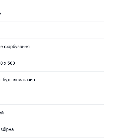
у
ве фарбування
0 х 500
і будівлі;магазин
ий
озбірна