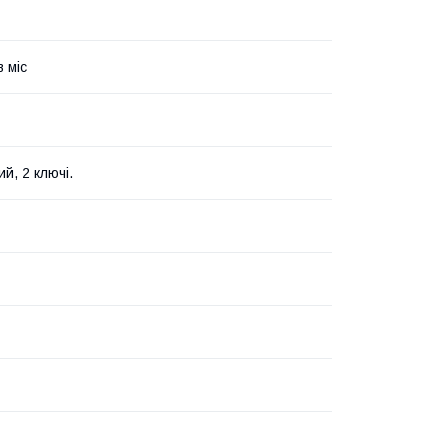
в міс
й, 2 ключі.