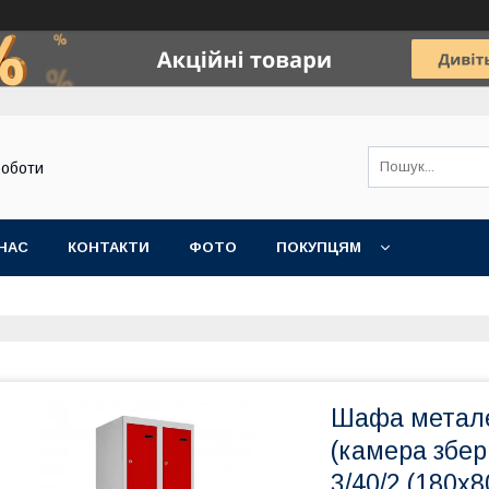
роботи
НАС
КОНТАКТИ
ФОТО
ПОКУПЦЯМ
Шафа метале
(камера збе
3/40/2 (180х