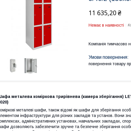
11 635,20 ₴
Немає в наявності
К
Компанія тимчасово 
повернення товару п
афа металева коміркова трирівнева (камера зберігання) LE
020)
оміркові металеві шафи, також відомі як шафи для зберігання осо
лементом інфраструктури для різних закладів та установ. Вони з
омплексах, адміністративних установах, навчальних закладах, спор
афи дозволяють забезпечити зручне та безпечне зберігання особи