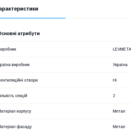
арактеристики
Основні атрибути
иробник
LEVMETA
раїна виробник
Україна
ентиляційні отвори
Ні
ількість секцій
2
атеріал корпусу
Метал
атеріал фасаду
Метал