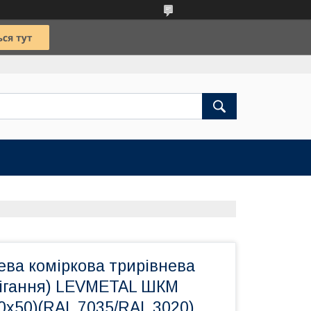
ва коміркова трирівнева
рігання) LEVMETAL ШКМ
80х50)(RAL 7035/RAL 3020)