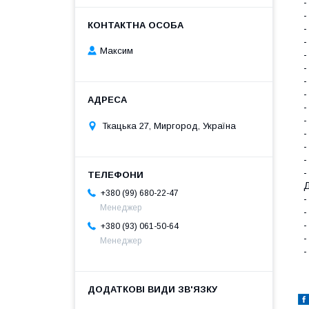
-
-
-
-
Максим
-
-
-
-
-
-
Ткацька 27, Миргород, Україна
-
-
-
-
Д
+380 (99) 680-22-47
-
Менеджер
-
-
+380 (93) 061-50-64
-
Менеджер
-