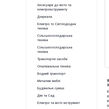
Аксесуари до мото та
електроінструменту
Дзеркала
Електро то Світлодіодна
техніка
Сільськогосподарська
техніка
Сільськогосподарська
техніка
Транспортні засоби
Опалювальна техніка
Водний транспорт
Ш
Металеві меблі
3
Будівельні суміші
К
Дім та Сад
е
к
Електро та мото інструмент
ш