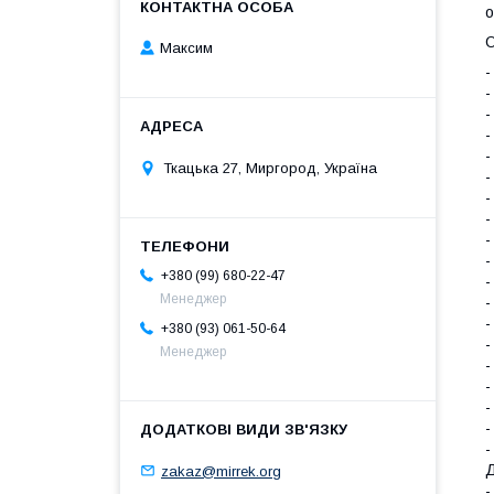
о
О
Максим
-
-
-
-
-
Ткацька 27, Миргород, Україна
-
-
-
-
-
+380 (99) 680-22-47
-
Менеджер
-
-
+380 (93) 061-50-64
-
Менеджер
-
-
-
-
-
Д
zakaz@mirrek.org
-