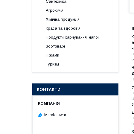
Сантехніка
Агрохімія
Хімічна продукція
Краса та здоров'я
Ш
К
Продукти харчування, напої
е
Зоотоварі
к
ш
Піжами
і
Туризм
В
д
п
У
КОНТАКТИ
з
ш
з
Д
Mirrek-towar
з
п
З