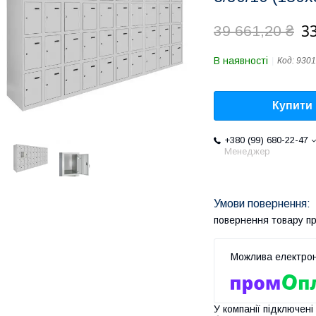
33
39 661,20 ₴
В наявності
Код:
9301
Купити
+380 (99) 680-22-47
Менеджер
повернення товару п
У компанії підключені