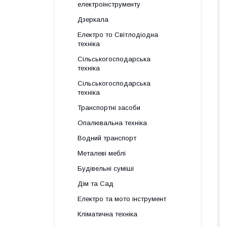
електроінструменту
Дзеркала
Електро то Світлодіодна
техніка
Сільськогосподарська
техніка
Сільськогосподарська
техніка
Транспортні засоби
Опалювальна техніка
Водний транспорт
Металеві меблі
Будівельні суміші
Дім та Сад
Електро та мото інструмент
Кліматична техніка