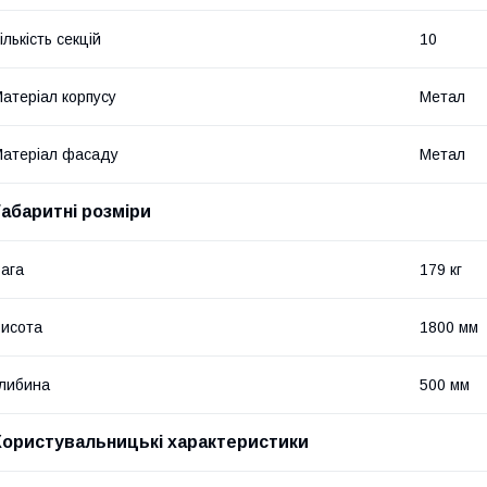
ількість секцій
10
атеріал корпусу
Метал
атеріал фасаду
Метал
Габаритні розміри
ага
179 кг
исота
1800 мм
либина
500 мм
Користувальницькі характеристики