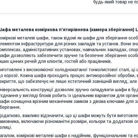
будь-який товар не п
афа металева коміркова п’ятирівнева (камера зберігання) 
оміркові металеві шафи, також відомі як шафи для зберігання осо
лементом інфраструктури для різних закладів та установ. Вони з
омплексах, адміністративних установах, навчальних закладах, спор
афи дозволяють забезпечити зручне та безпечне зберігання особи
нших цінних речей для клієнтів, гостей або працівників.
иготовлені з високоякісної холоднокатаної тонколистової сталі, ці 
о корозії. Кожна шафа проходить процес антикорозійної обробки,
окриття, що забезпечує не лише естетичний зовнішній вигляд, але
ніверсальність конструкції дозволяє зручно складувати шафи в буд
'єднання у вигляді блоків робить їх ідеальним варіантом для органі
афи оснащена врізним механічним замком з двома ключами для за
берігання.
одатково, важливо відзначити, що ці шафи можуть бути виготовле
амовника, включаючи різноманітні розміри, кольори та додаткові опц
олиці.
агалом, коміркові металеві шафи є надійним, функціональним та 