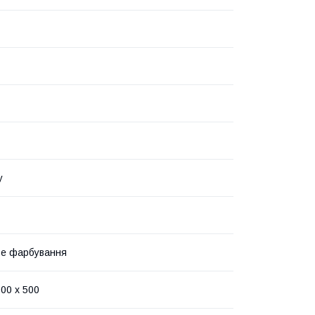
у
ве фарбування
000 х 500