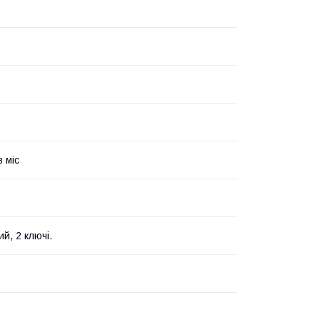
в міс
й, 2 ключі.