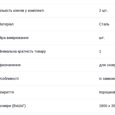
ількість ключів у комплекті
2 шт.
атеріал
Сталь
іра вимірювання
шт.
інімальна кратність товару
1
ризначення
для схов
собливості
із замком
окриття
порошко
озміри (ВхШхГ)
1800 х 3