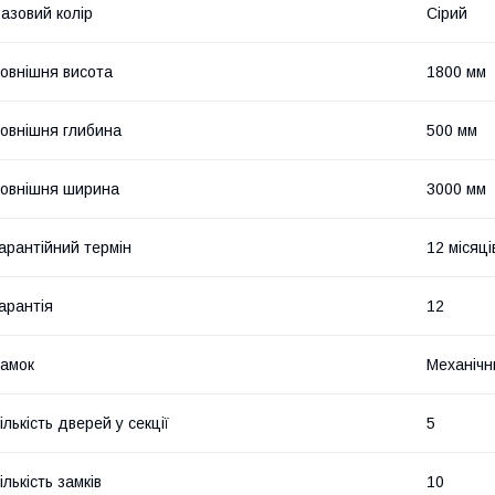
азовий колір
Сірий
овнішня висота
1800 мм
овнішня глибина
500 мм
овнішня ширина
3000 мм
арантійний термін
12 місяці
арантія
12
амок
Механічни
ількість дверей у секції
5
ількість замків
10