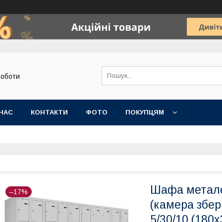
роботи
НАС
КОНТАКТИ
ФОТО
ПОКУПЦЯМ
Шафа метале
–17%
(камера збе
5/30/10 (180