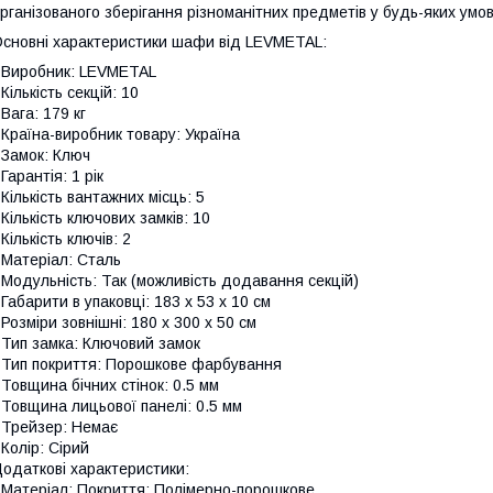
рганізованого зберігання різноманітних предметів у будь-яких умов
сновні характеристики шафи від LEVMETAL:
 Виробник: LEVMETAL
 Кількість секцій: 10
 Вага: 179 кг
 Країна-виробник товару: Україна
 Замок: Ключ
 Гарантія: 1 рік
 Кількість вантажних місць: 5
 Кількість ключових замків: 10
 Кількість ключів: 2
 Матеріал: Сталь
 Модульність: Так (можливість додавання секцій)
 Габарити в упаковці: 183 х 53 х 10 см
 Розміри зовнішні: 180 х 300 х 50 см
 Тип замка: Ключовий замок
 Тип покриття: Порошкове фарбування
 Товщина бічних стінок: 0.5 мм
 Товщина лицьової панелі: 0.5 мм
 Трейзер: Немає
 Колір: Сірий
одаткові характеристики:
 Матеріал: Покриття: Полімерно-порошкове