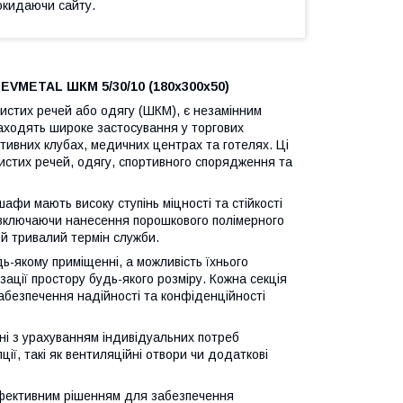
окидаючи сайту.
LEVMETAL ШКМ 5/30/10 (180х300х50)
бистих речей або одягу (ШКМ), є незамінним
находять широке застосування у торгових
тивних клубах, медичних центрах та готелях. Ці
стих речей, одягу, спортивного спорядження та
шафи мають високу ступінь міцності та стійкості
 включаючи нанесення порошкового полімерного
 й тривалий термін служби.
ь-якому приміщенні, а можливість їхнього
зації простору будь-якого розміру. Кожна секція
безпечення надійності та конфіденційності
ні з урахуванням індивідуальних потреб
ії, такі як вентиляційні отвори чи додаткові
ефективним рішенням для забезпечення