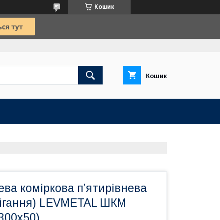
Кошик
Кошик
ва коміркова п’ятирівнева
рігання) LEVMETAL ШКМ
х300х50)