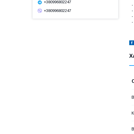
+380996802247
-
-
+380996802247
-
-
Х
В
К
В