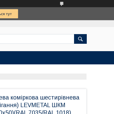
ва коміркова шестирівнева
рігання) LEVMETAL ШКМ
80х50)(RAL 7035/RAL 1018)