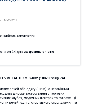
од:
10400202
не приймає замовлення
ротягом 14 днів
за домовленістю
LEVMETAL ШКМ 6/40/2 (180х80х50)(RAL
бистих речей або одягу (ШКМ), є незамінним
находять широке застосування у торгових
тивних клубах, медичних центрах та готелях. Ці
стих речей, одягу, спортивного спорядження та