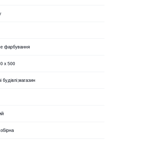
у
ве фарбування
0 х 500
і будівлі;магазин
ий
озбірна