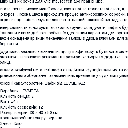
нших цінних речей для клієнтів, гостей або працівників.
иготовлені з високоякісної холоднокатаної тонколистової сталі, ці 
о корозії. Кожна шафа проходить процес антикорозійної обробки,
окриття, що забезпечує не лише естетичний зовнішній вигляд, але
ніверсальність конструкції дозволяє зручно складувати шафи в буд
'єднання у вигляді блоків робить їх ідеальним варіантом для органі
афи оснащена врізним механічним замком з двома ключами для за
берігання.
одатково, важливо відзначити, що ці шафи можуть бути виготовле
амовника, включаючи різноманітні розміри, кольори та додаткові опц
олиці.
агалом, коміркові металеві шафи є надійним, функціональним та 
рганізованого зберігання різноманітних предметів у будь-яких умов
сновні характеристики шафи від LEVMETAL:
 Виробник: LEVMETAL
 Кількість секцій: 2
 Вага: 46 кг
 Кількість осередків: 12
 Розмір комірки: 30 х 40 х 50 см
 Країна-виробник товару: Україна
 Замок: Ключ