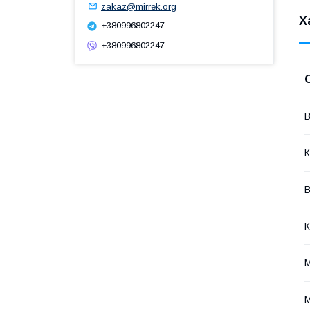
zakaz@mirrek.org
Х
+380996802247
+380996802247
В
К
В
К
М
М