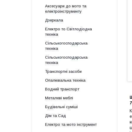
Аксесуари до мото та
електроінструменту
Дзеркала
Електро то Світлодіодна
техніка
Сільськогосподарська
техніка
Сільськогосподарська
техніка
Транспортні засоби
Опалювальна техніка
Водний транспорт
Ш
Металеві меблі
7
Будівельні суміші
К
Дім та Сад
е
к
Електро та мото інструмент
ш