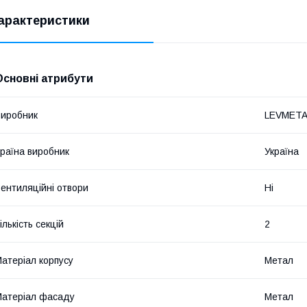
арактеристики
Основні атрибути
иробник
LEVMETA
раїна виробник
Україна
ентиляційні отвори
Ні
ількість секцій
2
атеріал корпусу
Метал
атеріал фасаду
Метал