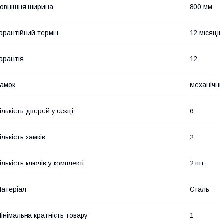
овнішня ширина
800 мм
арантійний термін
12 місяці
арантія
12
амок
Механічни
ількість дверей у секції
6
ількість замків
2
ількість ключів у комплекті
2 шт.
атеріал
Сталь
інімальна кратність товару
1