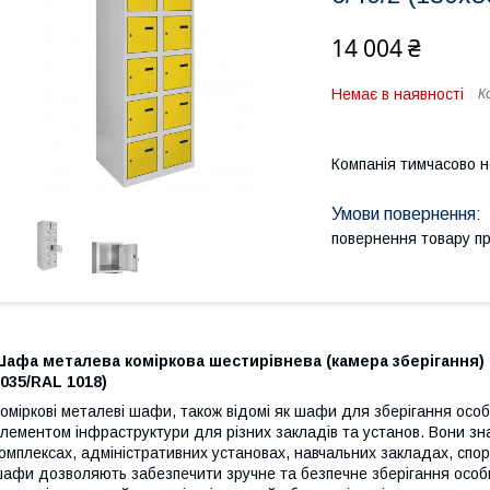
14 004 ₴
Немає в наявності
К
Компанія тимчасово 
повернення товару п
афа металева коміркова шестирівнева (камера зберігання) 
035/RAL 1018)
оміркові металеві шафи, також відомі як шафи для зберігання осо
лементом інфраструктури для різних закладів та установ. Вони з
омплексах, адміністративних установах, навчальних закладах, спор
афи дозволяють забезпечити зручне та безпечне зберігання особи