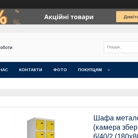
роботи
НАС
КОНТАКТИ
ФОТО
ПОКУПЦЯМ
Шафа метале
(камера збе
6/40/2 (180х