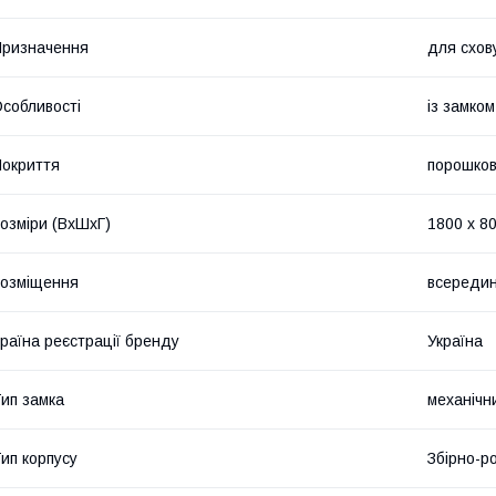
ризначення
для схов
собливості
із замком
окриття
порошко
озміри (ВхШхГ)
1800 х 80
озміщення
всередин
раїна реєстрації бренду
Україна
ип замка
механічн
ип корпусу
Збірно-р