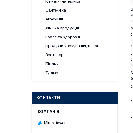
і
Кліматична техніка
В
Сантехніка
д
Агрохімія
п
Хімічна продукція
У
з
Краса та здоров'я
ш
з
Продукти харчування, напої
Д
Зоотоварі
з
Піжами
п
Туризм
З
о
О
-
КОНТАКТИ
-
-
-
-
-
Mirrek-towar
-