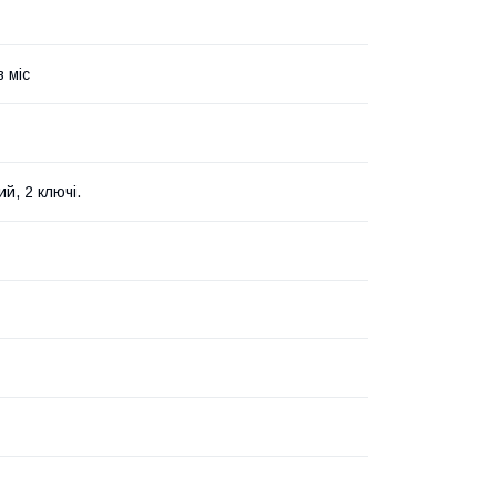
в міс
й, 2 ключі.