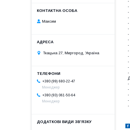
-
-
-
-
Максим
-
-
-
-
-
-
Ткацька 27, Миргород, Україна
-
-
-
-
Д
+380 (99) 680-22-47
-
Менеджер
-
-
+380 (93) 061-50-64
-
Менеджер
-