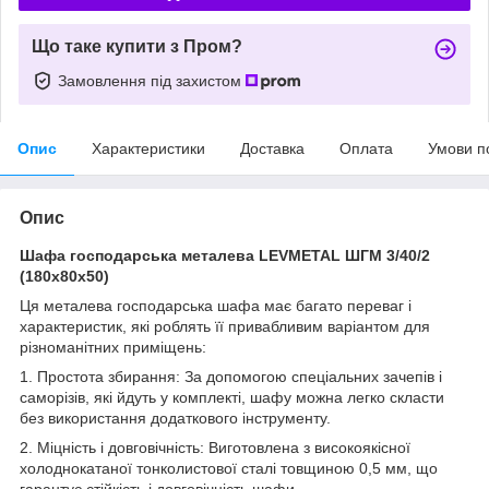
Що таке купити з Пром?
Замовлення під захистом
Опис
Характеристики
Доставка
Оплата
Умови п
Опис
Шафа господарська металева LEVMETAL ШГМ 3/40/2
(180х80х50)
Ця металева господарська шафа має багато переваг і
характеристик, які роблять її привабливим варіантом для
різноманітних приміщень:
1. Простота збирання: За допомогою спеціальних зачепів і
саморізів, які йдуть у комплекті, шафу можна легко скласти
без використання додаткового інструменту.
2. Міцність і довговічність: Виготовлена з високоякісної
холоднокатаної тонколистової сталі товщиною 0,5 мм, що
гарантує стійкість і довговічність шафи.