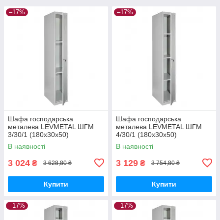
–17%
–17%
Шафа господарська
Шафа господарська
металева LEVMETAL ШГМ
металева LEVMETAL ШГМ
3/30/1 (180х30х50)
4/30/1 (180х30х50)
В наявності
В наявності
3 024
3 129
₴
₴
3 628,80 ₴
3 754,80 ₴
Купити
Купити
–17%
–17%