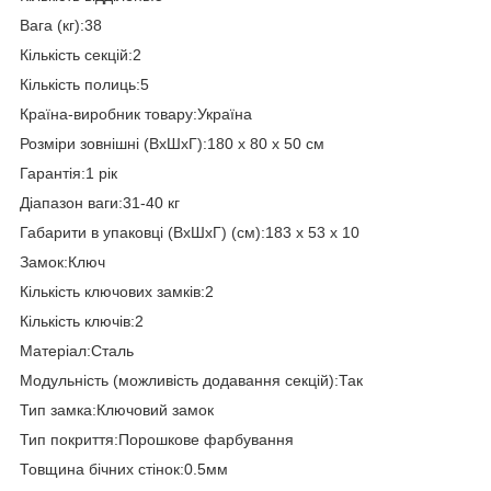
Вага (кг):38
Кількість секцій:2
Кількість полиць:5
Країна-виробник товару:Україна
Розміри зовнішні (ВхШхГ):180 х 80 х 50 см
Гарантія:1 рік
Діапазон ваги:31-40 кг
Габарити в упаковці (ВхШхГ) (см):183 х 53 х 10
Замок:Ключ
Кількість ключових замків:2
Кількість ключів:2
Матеріал:Сталь
Модульність (можливість додавання секцій):Так
Тип замка:Ключовий замок
Тип покриття:Порошкове фарбування
Товщина бічних стінок:0.5мм