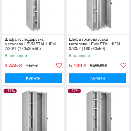
Шафа господарська
Шафа господарська
металева LEVMETAL ШГМ
металева LEVMETAL ШГМ
7/30/1 (180х30х50)
3/30/2 (180х60х50)
В наявності
В наявності
3 445
5 139
₴
₴
4 134 ₴
6 166,80 ₴
Купити
Купити
–17%
–17%