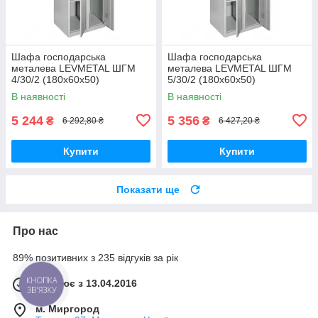
Шафа господарська
Шафа господарська
металева LEVMETAL ШГМ
металева LEVMETAL ШГМ
4/30/2 (180х60х50)
5/30/2 (180х60х50)
В наявності
В наявності
5 244
5 356
₴
₴
6 292,80 ₴
6 427,20 ₴
Купити
Купити
Показати ще
Про нас
89% позитивних з 235 відгуків за рік
Працює з 13.04.2016
КНОПКА
ЗВ'ЯЗКУ
м. Миргород