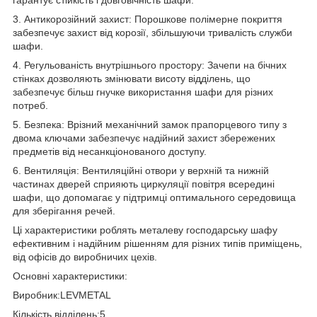
3. Антикорозійний захист: Порошкове полімерне покриття
забезпечує захист від корозії, збільшуючи тривалість служби
шафи.
4. Регульованість внутрішнього простору: Зачепи на бічних
стінках дозволяють змінювати висоту відділень, що
забезпечує більш гнучке використання шафи для різних
потреб.
5. Безпека: Врізний механічний замок прапорцевого типу з
двома ключами забезпечує надійний захист збережених
предметів від несанкціонованого доступу.
6. Вентиляція: Вентиляційні отвори у верхній та нижній
частинах дверей сприяють циркуляції повітря всередині
шафи, що допомагає у підтримці оптимального середовища
для зберігання речей.
Ці характеристики роблять металеву господарську шафу
ефективним і надійним рішенням для різних типів приміщень,
від офісів до виробничих цехів.
Основні характеристики:
Виробник:LEVMETAL
Кількість відділень:5