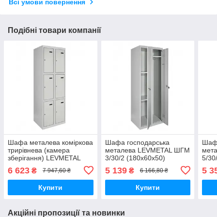
Всі умови повернення
Подібні товари компанії
Шафа металева коміркова
Шафа господарська
Шаф
трирівнева (камера
металева LEVMETAL ШГМ
мет
зберігання) LEVMETAL
3/30/2 (180х60х50)
5/30
ШКМ 3/40/2 (180х80х50)
6 623
5 139
5 3
₴
₴
7 947,60 ₴
6 166,80 ₴
Купити
Купити
Акційні пропозиції та новинки