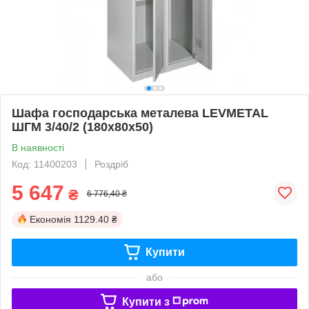
Шафа господарська металева LEVMETAL
ШГМ 3/40/2 (180х80х50)
В наявності
Код: 11400203
Роздріб
5 647
₴
6 776,40 ₴
Економія
1129.40 ₴
Купити
або
Купити з