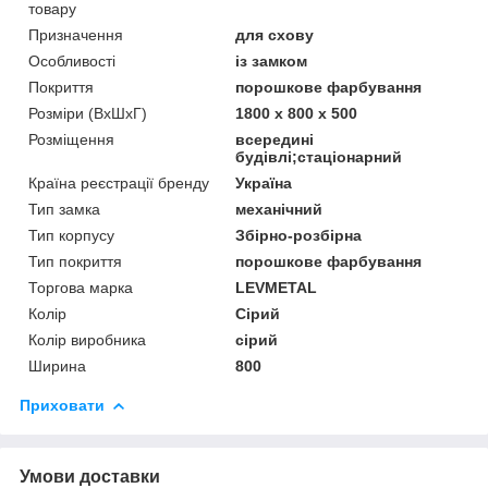
товару
Призначення
для схову
Особливості
із замком
Покриття
порошкове фарбування
Розміри (ВхШхГ)
1800 х 800 х 500
Розміщення
всередині
будівлі;стаціонарний
Країна реєстрації бренду
Україна
Тип замка
механічний
Тип корпусу
Збірно-розбірна
Тип покриття
порошкове фарбування
Торгова марка
LEVMETAL
Колір
Сірий
Колір виробника
сірий
Ширина
800
Приховати
Умови доставки