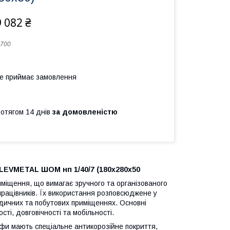
 082 ₴
700
не приймає замовлення
ротягом 14 днів
за домовленістю
EVMETAL ШОМ нп 1/40/7 (180х280х50
міщення, що вимагає зручного та організованого
 працівників. Їх використання розповсюджене у
едичних та побутових приміщеннях. Основні
ті, довговічності та мобільності.
афи мають спеціальне антикорозійне покриття,