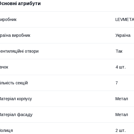
Основні атрибути
иробник
LEVMETA
раїна виробник
Україна
ентиляційні отвори
Так
ачок
4 шт.
ількість секцій
7
атеріал корпусу
Метал
атеріал фасаду
Метал
Полиця
2 шт.