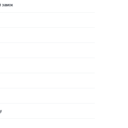
 замок
у