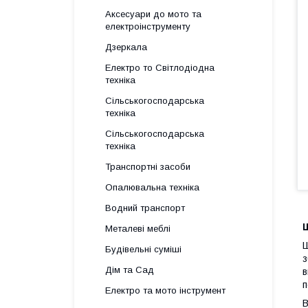
Аксесуари до мото та
електроінструменту
Дзеркала
Електро то Світлодіодна
техніка
Сільськогосподарська
техніка
Сільськогосподарська
техніка
Транспортні засоби
Опалювальна техніка
Водний транспорт
Металеві меблі
Ш
Будівельні суміші
з
Дім та Сад
в
п
Електро та мото інструмент
В