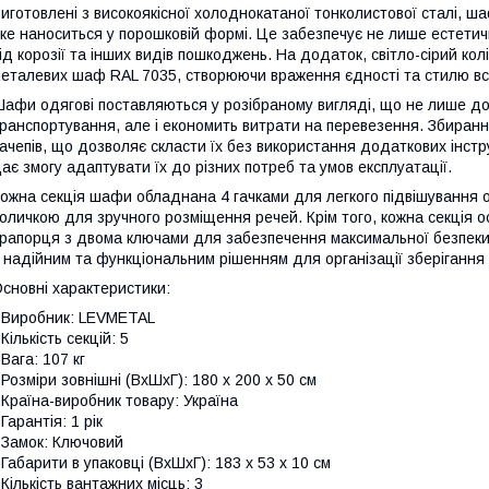
иготовлені з високоякісної холоднокатаної тонколистової сталі, ш
ке наноситься у порошковій формі. Це забезпечує не лише естетич
ід корозії та інших видів пошкоджень. На додаток, світло-сірий кол
еталевих шаф RAL 7035, створюючи враження єдності та стилю вс
афи одягові поставляються у розібраному вигляді, що не лише до
ранспортування, але і економить витрати на перевезення. Збиран
ачепів, що дозволяє скласти їх без використання додаткових інст
ає змогу адаптувати їх до різних потреб та умов експлуатації.
ожна секція шафи обладнана 4 гачками для легкого підвішування о
оличкою для зручного розміщення речей. Крім того, кожна секція 
рапорця з двома ключами для забезпечення максимальної безпеки 
 надійним та функціональним рішенням для організації зберігання 
сновні характеристики:
 Виробник: LEVMETAL
 Кількість секцій: 5
 Вага: 107 кг
 Розміри зовнішні (ВхШхГ): 180 х 200 х 50 см
 Країна-виробник товару: Україна
 Гарантія: 1 рік
 Замок: Ключовий
 Габарити в упаковці (ВхШхГ): 183 х 53 х 10 см
 Кількість вантажних місць: 3