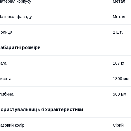
атеріал корпусу
Метал
атеріал фасаду
Метал
Полиця
2 шт.
Габаритні розміри
ага
107 кг
исота
1800 мм
либина
500 мм
Користувальницькі характеристики
азовий колір
Сірий