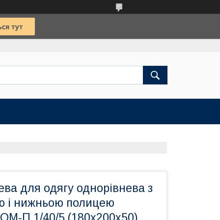
ва для одягу однорівнева з
ю і нижньою полицею
М-П 1/40/5 (180х200х50)