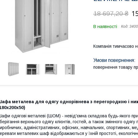
15
18 697,20 ₴
В наявності
Код:
3400
Компанія тимчасово 
повернення товару п
Шафа металева для одягу однорівнева з перегородкою і н
180х200х50)
афи одягові металеві (ШОМ) - невід'ємна складова будь-якого при
берігання верхнього одягу клієнтів, гостей, а також змінного одягу
иробничих, адміністративних, офісних, навчальних, спортивних, м
ереваги металевих шаф відображаються у їхній простоті, екологічнос