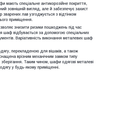
афи мають спеціальне антикорозійне покриття,
ний зовнішній вигляд, але й забезпечує захист
ір зварених лав узгоджується з відтінком
ього приміщення.
зволяє знизити ризики пошкоджень під час
ня шаф відбувається за допомогою спеціальних
рументів. Варіативність виконання металевих шаф
дягу, перекладеною для вішаків, а також
оснащена врізним механічним замком типу
зберігання. Таким чином, шафи одягові металеві
одягу у будь-якому приміщенні.