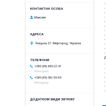
-
-
-
-
Максим
-
-
-
-
-
Ткацька 27, Миргород, Україна
-
-
-
Д
-
+380 (99) 680-22-47
-
Менеджер
-
-
+380 (93) 061-50-64
-
Менеджер
-
-