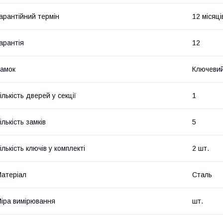
арантійний термін
12 місяці
арантія
12
амок
Ключевий
ількість дверей у секції
1
ількість замків
5
ількість ключів у комплекті
2 шт.
атеріал
Сталь
іра вимірювання
шт.