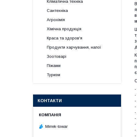
Кліматична техніка
В
я
Сантехніка
в
Агрохімія
м
Хімічна продукція
Ш
т
Краса та здоров'я
з
д
Продукти харчування, напої
К
Зоотоварі
п
Піжами
п
є
Туризм
О
-
-
КОНТАКТИ
-
-
-
-
-
Mirrek-towar
-
-