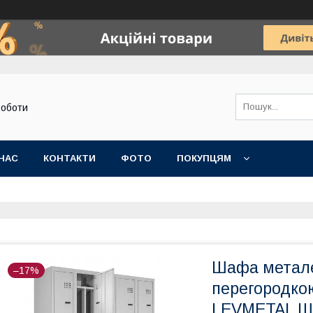
роботи
НАС
КОНТАКТИ
ФОТО
ПОКУПЦЯМ
Шафа метале
–17%
перегородко
LEVMETAL ШО