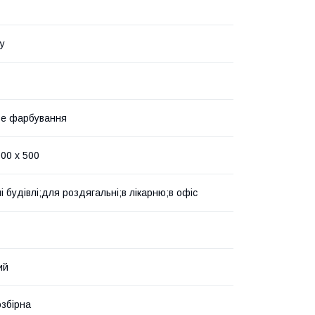
у
ве фарбування
000 х 500
 будівлі;для роздягальні;в лікарню;в офіс
ий
озбірна