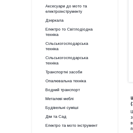
Аксесуари до мото та
електроінструменту
Дзеркала
Електро то Світлодіодна
техніка
Сільськогосподарська
техніка
Сільськогосподарська
техніка
Транспортні засоби
Опалювальна техніка
Водний транспорт
Металеві меблі
(
Будівельні суміші
Ш
Дім та Сад
з
в
Електро та мото інструмент
п