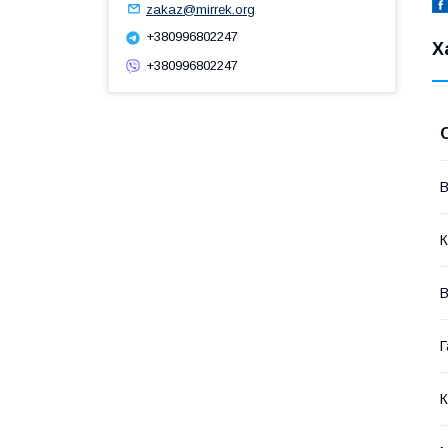
zakaz@mirrek.org
+380996802247
Х
+380996802247
В
К
В
Г
К