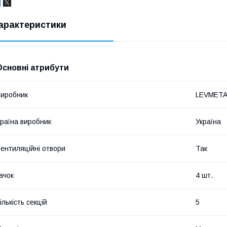
арактеристики
Основні атрибути
иробник
LEVMETA
раїна виробник
Україна
ентиляційні отвори
Так
ачок
4 шт.
ількість секцій
5