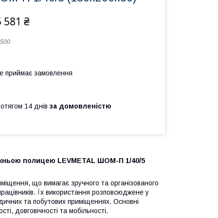
 581 ₴
500
не приймає замовлення
ротягом 14 днів
за домовленістю
ижньою полицею LEVMETAL ШОМ-П 1/40/5
міщення, що вимагає зручного та організованого
 працівників. Їх використання розповсюджене у
едичних та побутових приміщеннях. Основні
ті, довговічності та мобільності.