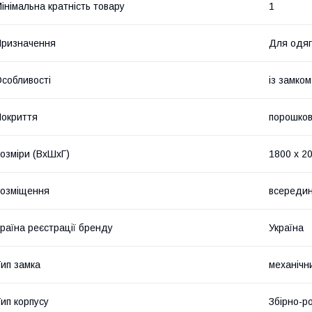
інімальна кратність товару
1
ризначення
Для одяг
собливості
із замком
окриття
порошко
озміри (ВхШхГ)
1800 х 2
озміщення
всередині
раїна реєстрації бренду
Україна
ип замка
механічн
ип корпусу
Збірно-р