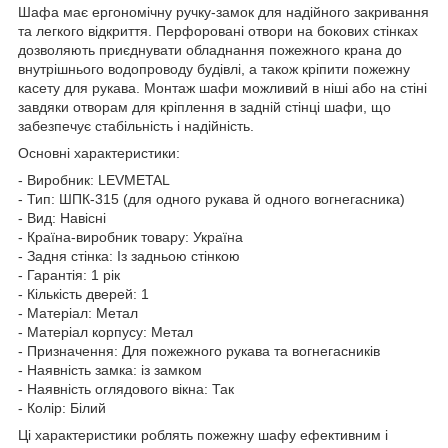
Шафа має ергономічну ручку-замок для надійного закривання
та легкого відкриття. Перфоровані отвори на бокових стінках
дозволяють приєднувати обладнання пожежного крана до
внутрішнього водопроводу будівлі, а також кріпити пожежну
касету для рукава. Монтаж шафи можливий в ніші або на стіні
завдяки отворам для кріплення в задній стінці шафи, що
забезпечує стабільність і надійність.
Основні характеристики:
- Виробник: LEVMETAL
- Тип: ШПК-315 (для одного рукава й одного вогнегасника)
- Вид: Навісні
- Країна-виробник товару: Україна
- Задня стінка: Із задньою стінкою
- Гарантія: 1 рік
- Кількість дверей: 1
- Матеріал: Метал
- Матеріал корпусу: Метал
- Призначення: Для пожежного рукава та вогнегасників
- Наявність замка: із замком
- Наявність оглядового вікна: Так
- Колір: Білий
Ці характеристики роблять пожежну шафу ефективним і