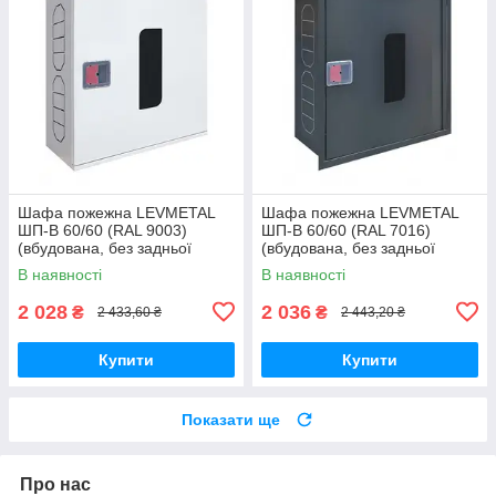
Шафа пожежна LEVMETAL
Шафа пожежна LEVMETAL
ШП-В 60/60 (RAL 9003)
ШП-В 60/60 (RAL 7016)
(вбудована, без задньої
(вбудована, без задньої
стінки, біла, 600х600х230 мм)
стінки, антрацит,
В наявності
В наявності
600х600х230 мм)
2 028
2 036
₴
₴
2 433,60 ₴
2 443,20 ₴
Купити
Купити
Показати ще
Про нас