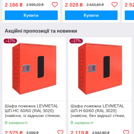
без задньої стінки,
без задньої стінки, біла,
задн
2 166
2 028
2 5
₴
₴
2 599,20 ₴
2 433,60 ₴
червона, 600х600х230
600х600х230 мм)
600х
мм)
Купити
Купити
Акційні пропозиції та новинки
–17%
–17%
Шафа пожежна LEVMETAL
Шафа пожежна LEVMETAL
ШП-НС 60/60 (RAL 3020)
ШП-Н 60/60 (RAL 3020)
(навісна, із задньою стінкою,
(навісна, без задньої стінки,
червона, 600х600х230 мм)
червона, 600х600х230 мм)
В наявності
В наявності
2 575
2 119
₴
₴
3 090 ₴
2 542,80 ₴