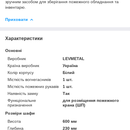
зручним засобом для зберігання пожежного обладнання та
інвентарю.
Приховати
Характеристики
Основні
Виробник
LEVMETAL
Країна виробник
Україна
Колір корпусу
Білий
Місткість вогнегасників
1 шт.
Місткість пожежних рукавів
1 шт.
Наявність замку
Так
Функціональне
для розміщення пожежного
призначення
крана (ШП)
Розміри шафи
Висота
600 мм
Глибина
230 мм