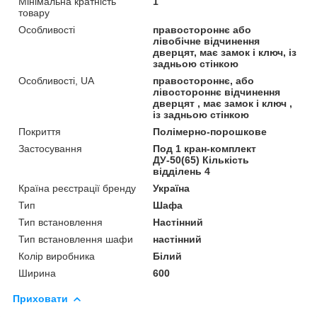
Мінімальна кратність
1
товару
Особливості
правостороннє або
лівобічне відчинення
дверцят, має замок і ключ, із
задньою стінкою
Особливості, UA
правостороннє, або
лівостороннє відчинення
дверцят , має замок і ключ ,
із задньою стінкою
Покриття
Полімерно-порошкове
Застосування
Под 1 кран-комплект
ДУ-50(65) Кількість
відділень 4
Країна реєстрації бренду
Україна
Тип
Шафа
Тип встановлення
Настінний
Тип встановлення шафи
настінний
Колір виробника
Білий
Ширина
600
Приховати