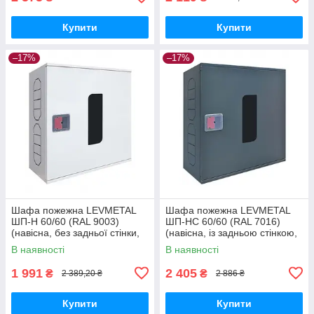
Купити
Купити
–17%
–17%
Шафа пожежна LEVMETAL
Шафа пожежна LEVMETAL
ШП-Н 60/60 (RAL 9003)
ШП-НС 60/60 (RAL 7016)
(навісна, без задньої стінки,
(навісна, із задньою стінкою,
біла, 600х600х230 мм)
антрацит, 600х600х230 мм)
В наявності
В наявності
1 991
2 405
₴
₴
2 389,20 ₴
2 886 ₴
Купити
Купити