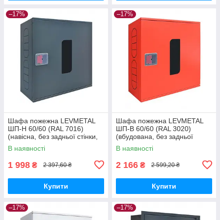
–17%
–17%
Шафа пожежна LEVMETAL
Шафа пожежна LEVMETAL
ШП-Н 60/60 (RAL 7016)
ШП-В 60/60 (RAL 3020)
(навісна, без задньої стінки,
(вбудована, без задньої
антрацит, 600х600х230 мм)
стінки, червона, 600х600х230
В наявності
В наявності
мм)
1 998
2 166
₴
₴
2 397,60 ₴
2 599,20 ₴
Купити
Купити
–17%
–17%