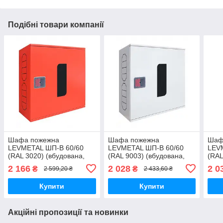
Подібні товари компанії
Шафа пожежна
Шафа пожежна
Шаф
LEVMETAL ШП-В 60/60
LEVMETAL ШП-В 60/60
LEV
(RAL 3020) (вбудована,
(RAL 9003) (вбудована,
(RAL
без задньої стінки,
без задньої стінки, біла,
без 
2 166
2 028
2 0
₴
₴
2 599,20 ₴
2 433,60 ₴
червона, 600х600х230
600х600х230 мм)
антр
мм)
мм)
Купити
Купити
Акційні пропозиції та новинки