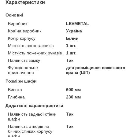
Характеристики
Основні
Виробник
LEVMETAL
Країна виробник
Україна
Колір корпусу
Білий
Місткість вогнегасників
1 шт.
Місткість пожежних рукавів
1 шт.
Наявність замку
Так
Функціональне
для розміщення пожежного
призначення
крана (ШП)
Розміри шафи
Висота
600 мм
Глибина
230 мм
Додаткові характеристики
Наявність задньої стінки
Так
шафи
Наявність отворів на
Так
бічних стінках корпусу
шафи