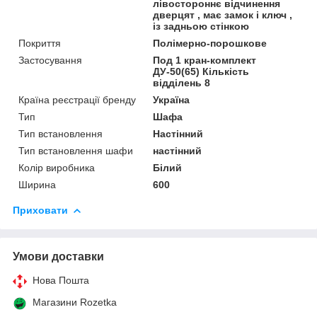
лівостороннє відчинення
дверцят , має замок і ключ ,
із задньою стінкою
Покриття
Полімерно-порошкове
Застосування
Под 1 кран-комплект
ДУ-50(65) Кількість
відділень 8
Країна реєстрації бренду
Україна
Тип
Шафа
Тип встановлення
Настінний
Тип встановлення шафи
настінний
Колір виробника
Білий
Ширина
600
Приховати
Умови доставки
Нова Пошта
Магазини Rozetka