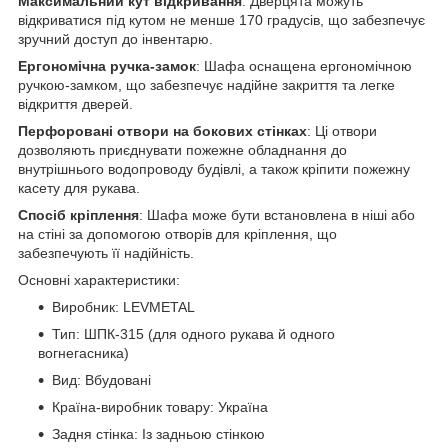
Максимальний кут відкривання
: Дверцята можуть
відкриватися під кутом не менше 170 градусів, що забезпечує
зручний доступ до інвентарю.
Ергономічна ручка-замок
: Шафа оснащена ергономічною
ручкою-замком, що забезпечує надійне закриття та легке
відкриття дверей.
Перфоровані отвори на бокових стінках
: Ці отвори
дозволяють приєднувати пожежне обладнання до
внутрішнього водопроводу будівлі, а також кріпити пожежну
касету для рукава.
Спосіб кріплення
: Шафа може бути встановлена в ніші або
на стіні за допомогою отворів для кріплення, що
забезпечують її надійність.
Основні характеристики:
Виробник: LEVMETAL
Тип: ШПК-315 (для одного рукава й одного
вогнегасника)
Вид: Вбудовані
Країна-виробник товару: Україна
Задня стінка: Із задньою стінкою