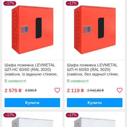
–17%
–17%
Шафа пожежна LEVMETAL
Шафа пожежна LEVMETAL
ШП-НС 60/60 (RAL 3020)
ШП-Н 60/60 (RAL 3020)
(навісна, із задньою стінкою,
(навісна, без задньої стінки,
червона, 600х600х230 мм)
червона, 600х600х230 мм)
В наявності
В наявності
2 575
2 119
₴
₴
3 090 ₴
2 542,80 ₴
Купити
Купити
–17%
–17%