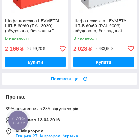
Шафа пожежна LEVMETAL
Шафа пожежна LEVMETAL
ШП-В 60/60 (RAL 3020)
ШП-В 60/60 (RAL 9003)
(вбудована, без задньої
(вбудована, без задньої
стінки, червона, 600х600х230
стінки, біла, 600х600х230 мм)
В наявності
В наявності
мм)
2 166
2 028
₴
₴
2 599,20 ₴
2 433,60 ₴
Купити
Купити
Показати ще
Про нас
89% позитивних з 235 відгуків за рік
Працює з 13.04.2016
КНОПКА
ЗВ'ЯЗКУ
м. Миргород
Ткацька 27, Миргород, Україна