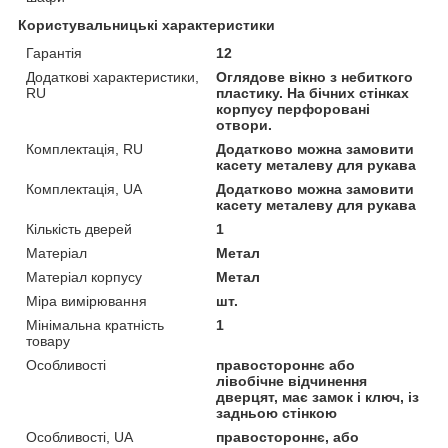
Користувальницькі характеристики
Гарантія
12
Додаткові характеристики,
Оглядове вікно з небиткого
RU
пластику. На бічних стінках
корпусу перфоровані
отвори.
Комплектація, RU
Додатково можна замовити
касету металеву для рукава
Комплектація, UA
Додатково можна замовити
касету металеву для рукава
Кількість дверей
1
Матеріал
Метал
Матеріал корпусу
Метал
Міра вимірювання
шт.
Мінімальна кратність
1
товару
Особливості
правостороннє або
лівобічне відчинення
дверцят, має замок і ключ, із
задньою стінкою
Особливості, UA
правостороннє, або