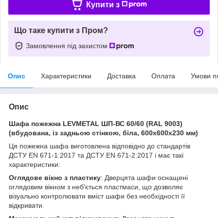
Купити з
Що таке купити з Пром?
Замовлення під захистом
Опис
Характеристики
Доставка
Оплата
Умови п
Опис
Шафа пожежна LEVMETAL ШП-ВС 60/60 (RAL 9003)
(вбудована, із задньою стінкою, біла, 600х600х230 мм)
Ця пожежна шафа виготовлена відповідно до стандартів
ДСТУ EN 671-1:2017 та ДСТУ EN 671-2:2017 і має такі
характеристики:
Оглядове вікно з пластику
: Дверцята шафи оснащені
оглядовим вікном з неб'ється пластмаси, що дозволяє
візуально контролювати вміст шафи без необхідності її
відкривати.