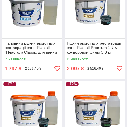
Наливний рідкий акрил для
Рідкий акрил для реставрації
реставрації ванн Plastall
ванн Plastall Premium 1.7 м
(Пластол) Classic для ванни
кольоровий Синій 3.3 кг
1.7 м Оригінал 3.3 кг
В наявності
В наявності
1 797
2 097
₴
₴
2 156,40 ₴
2 516,40 ₴
–17%
–17%