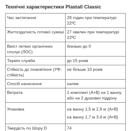
Технічні характеристики Plastall Classic
Час застигання
28 годин при температурі
22ºC
Життєздатність готової суміші
27 хвилин при температурі
22ºC
Вміст летких органічних
близько до 0
сполук (ЛОС)
Термін служби
до 15 років
Стійкість до пожовтіння (УФ-
не більше 10 років
стійкість)
Спосіб нанесення
налив
Витрата
1 комплект (А+B) на 1 ванну,
або на 2 душових піддону
Упаковка
на ванну 1,5 м 2,9 кг (А+B)
на ванну 1,7 м 3,4 кг (A+B)
Твердість по Шору D
74