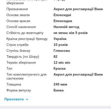
зберігання
Призначення
Акрил для реставрації Ванн
Основа эмали
Епоксидні
Основа краски
Епоксидна
Спосіб нанесення
Налиній метод
Стійкість до жовтоцвіту
не менш ніж 5 років
Країна реєстрації бренду
Україна
Строк служби
10 років
Ступінь блиску
Глянсова
Твердість (по Шору)
82
Термін зберігання
12 міс міс
Тип
Краска
Тип комплектуючого для
Акрил для реставрації Ванн
сантехніки
Товщина
240 мкм
Форма випуску
Банка
Приховати