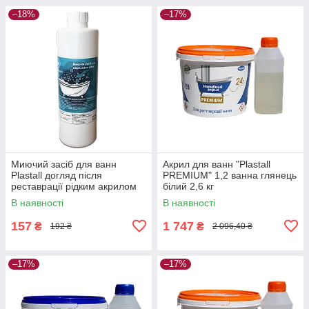
–18%
–17%
Миючий засіб для ванн
Акрил для ванн "Plastall
Plastall догляд після
PREMIUM" 1,2 ванна глянець
реставрації рідким акрилом
білий 2,6 кг
500 мл
В наявності
В наявності
157
1 747
₴
₴
192 ₴
2 096,40 ₴
–17%
–17%