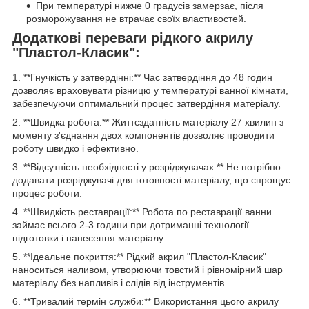
При температурі нижче 0 градусів замерзає, після
розморожування не втрачає своїх властивостей.
Додаткові переваги рідкого акрилу
"Пластол-Класик":
1. **Гнучкість у затвердінні:** Час затвердіння до 48 годин
дозволяє враховувати різницю у температурі ванної кімнати,
забезпечуючи оптимальний процес затвердіння матеріалу.
2. **Швидка робота:** Життєздатність матеріалу 27 хвилин з
моменту з'єднання двох компонентів дозволяє проводити
роботу швидко і ефективно.
3. **Відсутність необхідності у розріджувачах:** Не потрібно
додавати розріджувачі для готовності матеріалу, що спрощує
процес роботи.
4. **Швидкість реставрації:** Робота по реставрації ванни
займає всього 2-3 години при дотриманні технології
підготовки і нанесення матеріалу.
5. **Ідеальне покриття:** Рідкий акрил "Пластол-Класик"
наноситься наливом, утворюючи товстий і рівномірний шар
матеріалу без напливів і слідів від інструментів.
6. **Тривалий термін служби:** Використання цього акрилу