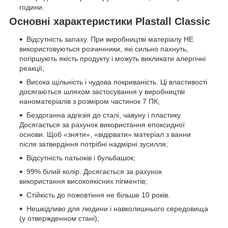
години.
Основні характеристики Plastall Classic
Відсутність запаху. При виробництві матеріалу НЕ
використовуються розчинники, які сильно пахнуть,
погіршують якість продукту і можуть викликати алергічні
реакції;
Висока щільність і чудова покриваність. Ці властивості
досягаються шляхом застосування у виробництві
наноматеріалів з розміром частинок 7 ПК;
Бездоганна адгезія до сталі, чавуну і пластику.
Досягається за рахунок використання епоксидної
основи. Щоб «зняти», «відірвати» матеріал з ванни
після затвердіння потрібні надмірні зусилля;
Відсутність патьоків і бульбашок;
99% білий колір. Досягається за рахунок
використання високоякісних пігментів;
Стійкість до пожовтіння не більше 10 років.
Нешкідливо для людини і навколишнього середовища
(у отвержденном стані);