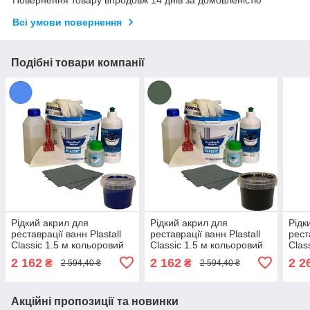
Повернення товару впродовж 14 днів за домовленістю
Всі умови повернення
Подібні товари компанії
Рідкий акрил для
Рідкий акрил для
Рідк
реставрації ванн Plastall
реставрації ванн Plastall
рест
Classic 1.5 м кольоровий
Classic 1.5 м кольоровий
Clas
Синій 2.9 кг з набором для
Чорний 2.9 кг з набором
Черв
2 162
2 162
2 2
₴
₴
2 594,40 ₴
2 594,40 ₴
реставрації ванн Оригінал
для реставрації ванн
для 
Оригінал
Ориг
Акційні пропозиції та новинки