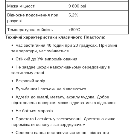
Межа міцності
9 800 psi
Відносне подовження при
5,2%
розриві
Температурна стійкість
+80ºC
Технічні характеристики класичного Пластола:
Час застигання 48 годин при 20 градусах. При зміні
температури, час змінюється
Стійкий до УФ випромінювання
Не завдає шкоди навколишньому середовищу в
застиглому стані
Яскравий колір
Бульбашки і патьоки не з'являються
Адгезія до емалі, металу, акрилу чудова. Добре
підготовлена поверхня може відриватися з підставою
Не боїться морозів
Простота і легкість у застосуванні. Достатньо лише
перемішати основу з затверджувачем
Середня ванна реставрується менш, ніж за три