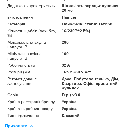
Додаткові характеристики
Швидкість спрацьовування
20 мс
виготовлення
Навісні
Категорія
Однофазні стабілізатори
Кількість щаблів (похибка,
16(230В±2.5%)
%)
Максимальна вхідна
280
напруга, В
Мінімальна вхідна
100
напруга, В
Робочий струм
32 A
Розміри (мм)
165 x 280 x 475
Рекомендоване
Дача, Побутова техніка, Дім,
застосування
Квартира, Офіс, приватний
будинок
Серія
Герц v3.0
Країна реєстрації бренду
Україна
Країна-виробник товару
Україна
Тип підключення
Клемний
Приховати