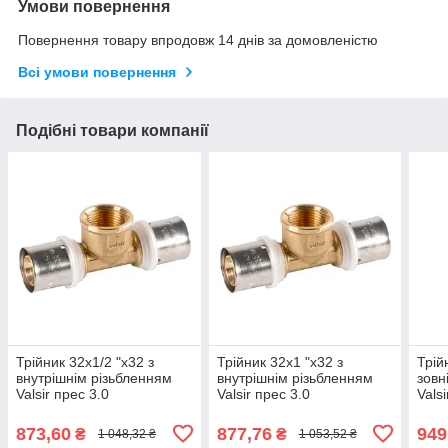
Умови повернення
Повернення товару впродовж 14 днів за домовленістю
Всі умови повернення
Подібні товари компанії
Трійник 32х1/2 "х32 з
Трійник 32х1 "х32 з
Трій
внутрішнім різьбленням
внутрішнім різьбленням
зовн
Valsir прес 3.0
Valsir прес 3.0
Valsi
873,60
877,76
949
₴
₴
1 048,32 ₴
1 053,52 ₴