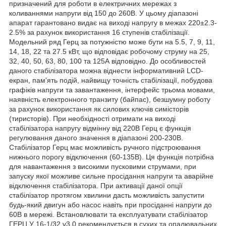
призначений для роботи в електричних мережах з
коливаннями напруги від 150 до 260В. У цьому діапазоні
апарат гарантовано видає на виході напругу в межах 220±2.3-
2.5% за рахунок використання 16 ступенів стабілізації.
Модельний ряд Герц за потужністю може бути на 5.5, 7, 9, 11,
14, 18, 22 та 27.5 кВт, що відповідає робочому струму на 25,
32, 40, 50, 63, 80, 100 та 125А відповідно. До особливостей
даного стабілізатора можна віднести інформативний LCD-
екран, пам'ять подій, найвищу точність стабілізації, побудова
графіків напруги та завантаження, інтерфейс трьома мовами,
наявність електронного транзиту (байпас), безшумну роботу
за рахунок використання як силових ключів симісторів
(тиристорів). При необхідності отримати на виході
стабілізатора напругу відмінну від 220В Герц є функція
регулювання даного значення в діапазоні 200-230В.
Стабілізатор Герц має можливість ручного підстроювання
нижнього порогу відключення (60-135В). Ця функція потрібна
для навантаження з високими пусковими струмами, при
запуску якої можливе сильне просідання напруги та аварійне
відключення стабілізатора. При активації даної опції
стабілізатор протягом хвилини дасть можливість запустити
будь-який двигун або насос навіть при просіданні напруги до
60В в мережі. Встановлювати та експлуатувати стабілізатор
ГЕРЦ У 16-1/32 v3.0 рекомендується в сухих та опалювальних