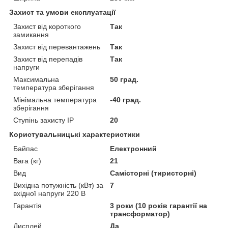
Захист та умови експлуатації
Захист від короткого
Так
замикання
Захист від перевантажень
Так
Захист від перепадів
Так
напруги
Максимальна
50 град.
температура зберігання
Мінімальна температура
-40 град.
зберігання
Ступінь захисту IP
20
Користувальницькі характеристики
Байпас
Електронний
Вага (кг)
21
Вид
Самісторні (тиристорні)
Вихідна потужність (кВт) за
7
вхідної напруги 220 В
Гарантія
3 роки (10 років гарантії на
трансформатор)
Дисплей
Да