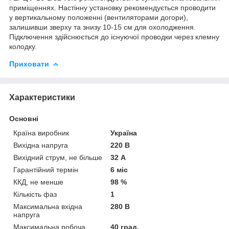
приміщеннях. Настінну установку рекомендується проводити
у вертикальному положенні (вентиляторами догори),
залишивши зверху та знизу 10-15 см для охолодження.
Підключення здійснюється до існуючої проводки через клемну
колодку.
Приховати
Характеристики
Основні
Країна виробник
Україна
Вихідна напруга
220 В
Вихідний струм, не більше
32 А
Гарантійний термін
6 міс
ККД, не менше
98 %
Кількість фаз
1
Максимальна вхідна
280 В
напруга
Максимальна робоча
40 град.