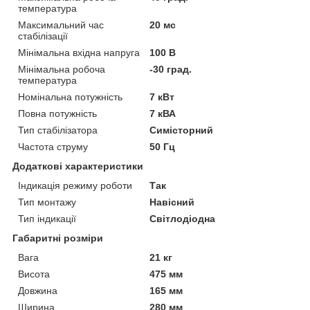
температура
Максимальний час
20 мс
стабілізації
Мінімальна вхідна напруга
100 В
Мінімальна робоча
-30 град.
температура
Номінальна потужність
7 кВт
Повна потужність
7 кВА
Тип стабілізатора
Симісторний
Частота струму
50 Гц
Додаткові характеристики
Індикація режиму роботи
Так
Тип монтажу
Навісний
Тип індикації
Світлодіодна
Габаритні розміри
Вага
21 кг
Висота
475 мм
Довжина
165 мм
Ширина
280 мм