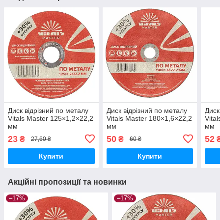
Диск відрізний по металу
Диск відрізний по металу
Диск
Vitals Master 125×1,2×22,2
Vitals Master 180×1,6×22,2
Vita
мм
мм
мм
23
50
52
₴
₴
27,60 ₴
60 ₴
Купити
Купити
Акційні пропозиції та новинки
–17%
–17%