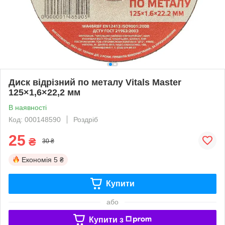
Диск відрізний по металу Vitals Master
125×1,6×22,2 мм
В наявності
Код: 000148590
Роздріб
25
₴
30 ₴
Економія
5 ₴
Купити
або
Купити з