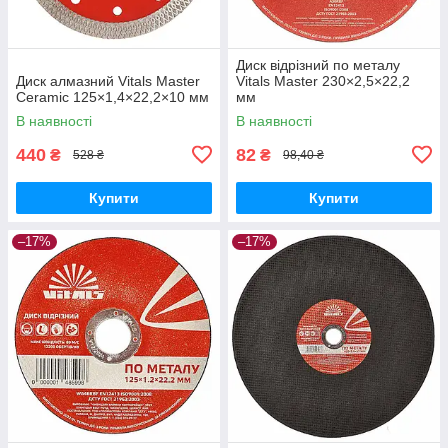
Диск відрізний по металу
Диск алмазний Vitals Master
Vitals Master 230×2,5×22,2
Ceramic 125×1,4×22,2×10 мм
мм
В наявності
В наявності
440
82
₴
₴
528 ₴
98,40 ₴
Купити
Купити
–17%
–17%