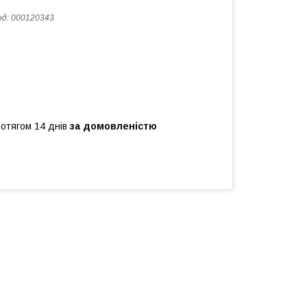
од:
000120343
ротягом 14 днів
за домовленістю