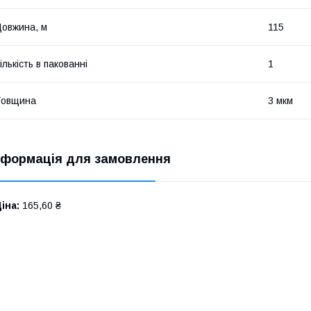
овжина, м
115
ількість в пакованні
1
Товщина
3 мкм
нформація для замовлення
іна:
165,60 ₴