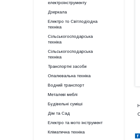
електроінструменту
Дзеркала
Електро то Світлодіодна
техніка
Сільськогосподарська
техніка
Сільськогосподарська
техніка
Транспортні засоби
Опалювальна техніка
Водний транспорт
Металеві меблі
Будівельні суміші
Н
Дім та Сад
С
Електро та мото інструмент
Кліматична техніка