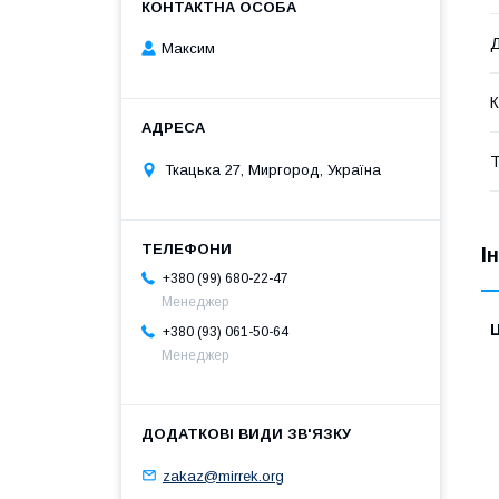
Д
Максим
К
Ткацька 27, Миргород, Україна
І
+380 (99) 680-22-47
Менеджер
Ц
+380 (93) 061-50-64
Менеджер
zakaz@mirrek.org