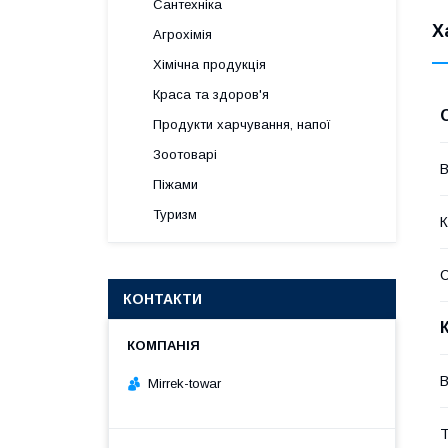
Сантехніка
Х
Агрохімія
Хімічна продукція
Краса та здоров'я
Продукти харчування, напої
Зоотоварі
В
Піжами
Туризм
К
КОНТАКТИ
В
Mirrek-towar
Т