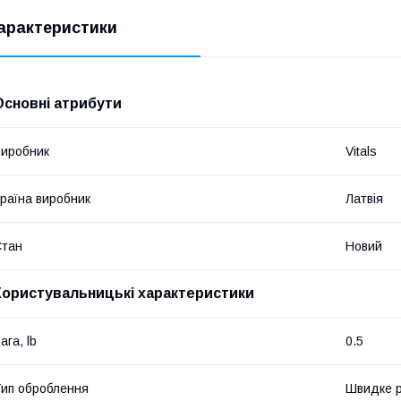
арактеристики
Основні атрибути
иробник
Vitals
раїна виробник
Латвія
Стан
Новий
Користувальницькі характеристики
ага, lb
0.5
ип оброблення
Швидке р