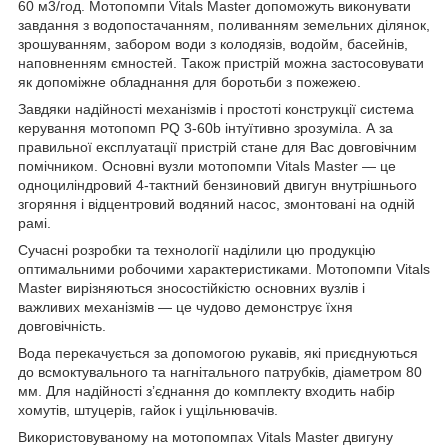
60 м3/год. Мотопомпи Vitals Master допоможуть виконувати
завдання з водопостачанням, поливанням земельних ділянок,
зрошуванням, забором води з колодязів, водойм, басейнів,
наповненням ємностей. Також пристрій можна застосовувати
як допоміжне обладнання для боротьби з пожежею.
Завдяки надійності механізмів і простоті конструкції система
керування мотопомп PQ 3-60b інтуїтивно зрозуміла. А за
правильної експлуатації пристрій стане для Вас довговічним
помічником. Основні вузли мотопомпи Vitals Master — це
одноциліндровий 4-тактний бензиновий двигун внутрішнього
згоряння і відцентровий водяний насос, змонтовані на одній
рамі.
Сучасні розробки та технології наділили цю продукцію
оптимальними робочими характеристиками. Мотопомпи Vitals
Master вирізняються зносостійкістю основних вузлів і
важливих механізмів — це чудово демонструє їхня
довговічність.
Вода перекачується за допомогою рукавів, які приєднуються
до всмоктувального та нагнітального патрубків, діаметром 80
мм. Для надійності з’єднання до комплекту входить набір
хомутів, штуцерів, гайок і ущільнювачів.
Використовуваному на мотопомпах Vitals Master двигуну