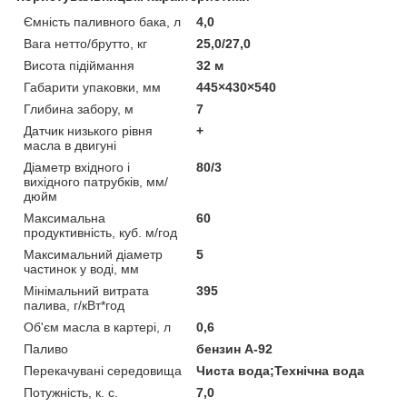
Ємність паливного бака, л
4,0
Вага нетто/брутто, кг
25,0/27,0
Висота підіймання
32 м
Габарити упаковки, мм
445×430×540
Глибина забору, м
7
Датчик низького рівня
+
масла в двигуні
Діаметр вхідного і
80/3
вихідного патрубків, мм/
дюйм
Максимальна
60
продуктивність, куб. м/год
Максимальний діаметр
5
частинок у воді, мм
Мінімальний витрата
395
палива, г/кВт*год
Об'єм масла в картері, л
0,6
Паливо
бензин А-92
Перекачувані середовища
Чиста вода;Технічна вода
Потужність, к. с.
7,0