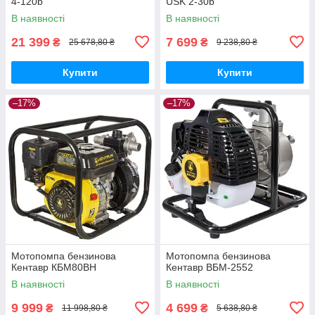
4-120b
USK 2-30b
В наявності
В наявності
21 399
7 699
₴
₴
25 678,80 ₴
9 238,80 ₴
Купити
Купити
–17%
–17%
Мотопомпа бензинова
Мотопомпа бензинова
Кентавр КБМ80ВН
Кентавр ВБМ-2552
В наявності
В наявності
9 999
4 699
₴
₴
11 998,80 ₴
5 638,80 ₴