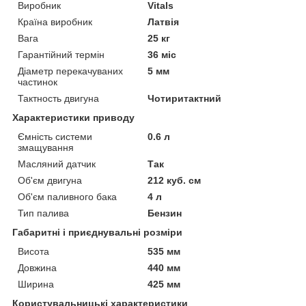
Виробник
Vitals
Країна виробник
Латвія
Вага
25 кг
Гарантійний термін
36 міс
Діаметр перекачуваних
5 мм
частинок
Тактность двигуна
Чотиритактний
Характеристики приводу
Ємність системи
0.6 л
змащування
Масляний датчик
Так
Об'єм двигуна
212 куб. см
Об'єм паливного бака
4 л
Тип палива
Бензин
Габаритні і приєднувальні розміри
Висота
535 мм
Довжина
440 мм
Ширина
425 мм
Користувальницькі характеристики