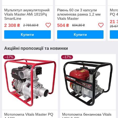
Мультитул акумуляторний
Рівень 60 см 3 капсули
Мото
Vitals Master AMi 1815Pq
алюмінієва рамка 1,2 мм
PQ 4
SmartLine
Vitals Master
21 
2 308
504
₴
₴
2 769,60 ₴
604,80 ₴
25 67
Купити
Купити
Акційні пропозиції та новинки
–17%
–17%
Мотопомпа Vitals Master PQ
Мотопомпа бензинова Vitals