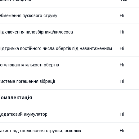
бмеження пускового струму
Ні
ідключення пилозбірника/пилососа
Ні
ідтримка постійного числа обертів під навантаженням
Ні
егулювання кількості обертів
Ні
истема погашення вібрації
Ні
Комплектація
одатковий акумулятор
Ні
ахист від сколювання стружки, осколків
Ні