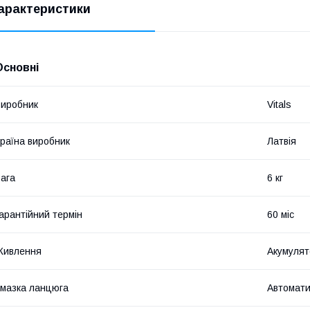
арактеристики
Основні
иробник
Vitals
раїна виробник
Латвія
ага
6 кг
арантійний термін
60 міс
Живлення
Акумулят
мазка ланцюга
Автомати