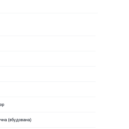
ор
чна (вбудована)