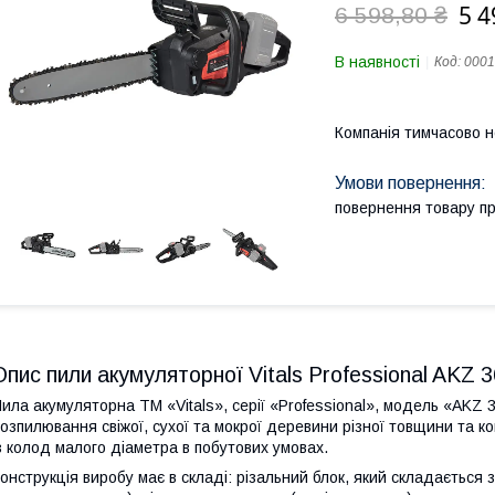
5 4
6 598,80 ₴
В наявності
Код:
0001
Компанія тимчасово 
повернення товару п
Опис пили акумуляторної Vitals Professional AKZ 
ила акумуляторна ТМ «Vitals», серії «Professional», модель «AKZ
озпилювання свіжої, сухої та мокрої деревини різної товщини та ко
з колод малого діаметра в побутових умовах.
онструкція виробу має в складі: різальний блок, який складається