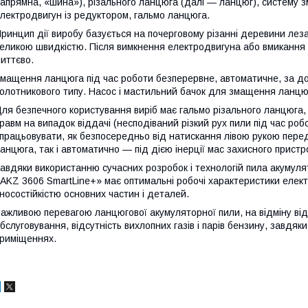
апрямна, «шина»), різального ланцюга (далі — ланцюг), систему 
лектродвигун із редуктором, гальмо ланцюга.
ринцип дії виробу базується на почерговому різанні деревини леза
еликою швидкістю. Після вимкнення електродвигуна або вмикання 
иттєво.
мащення ланцюга під час роботи безперервне, автоматичне, за д
олотникового типу. Насос і мастильний бачок для змащення ланцюг
ля безпечного користування виріб має гальмо різального ланцюга,
равм на випадок віддачі (несподіваний різкий рух пили під час ро
працьовувати, як безпосередньо від натискання лівою рукою перед
анцюга, так і автоматично — під дією інерції мас захисного пристр
авдяки використанню сучасних розробок і технологій пила акумулят
AKZ 3606 SmartLine+» має оптимальні робочі характеристики елект
носостійкістю основних частин і деталей.
ажливою перевагою ланцюгової акумуляторної пили, на відміну від 
бслуговування, відсутність вихлопних газів і парів бензину, завдя
риміщеннях.