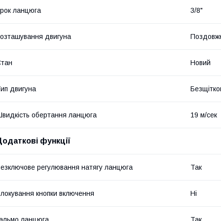
рок ланцюга
3/8"
озташування двигуна
Поздовж
Стан
Новий
ип двигуна
Безщітко
видкість обертання ланцюга
19 м/сек
Додаткові функції
езключове регулювання натягу ланцюга
Так
локування кнопки включення
Ні
альмо ланцюга
Так