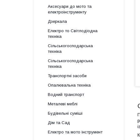
Аксесуари до мото та
електроінструменту
Дзеркала
Електро то Світлодіодна
техніка
Сільськогосподарська
техніка
Сільськогосподарська
техніка
Транспортні засоби
Опалювальна техніка
Водний транспорт
Металеві меблі
Будівельні суміші
П
р
Дім та Сад
і
Електро та мото інструмент
К