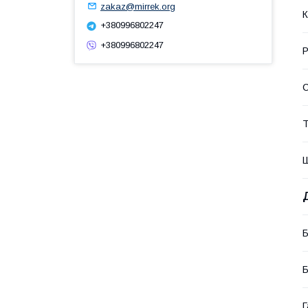
zakaz@mirrek.org
К
+380996802247
+380996802247
Р
Т
Ш
Б
Б
Г