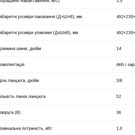
ібраційне навантаження, м/c2
3.5
абаритні розміри паковання (Д×Ш×В), мм
492×230
абаритні розміри упаковки (ДхШхВ), мм
492×230
овжина шини, дюйм
14
омплектація
АКБ і за
рок ланцюга, дюйм
3/8
ількість ланок ланцюга
52
апруга (В)
36
омінальна потужність, кВт
1,0