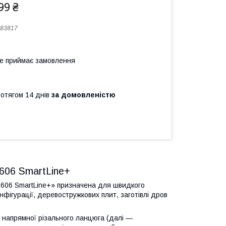
99 ₴
83817
не приймає замовлення
ротягом 14 днів
за домовленістю
3606 SmartLine+
 3606 SmartLine+» призначена для швидкого
нфігурації, деревостружкових плит, заготівлі дров
 з напрямної різального ланцюга (далі —