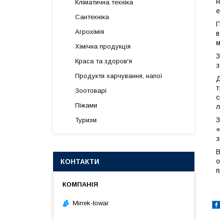
н
Кліматична техніка
е
Сантехніка
П
Агрохімія
в
м
Хімічна продукція
З
Краса та здоров'я
з
Продукти харчування, напої
Д
т
Зоотоварі
с
Піжами
л
З
Туризм
«
з
В
о
КОНТАКТИ
п
Mirrek-towar