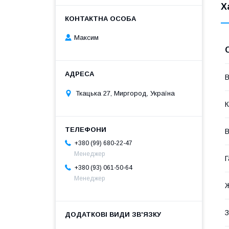
Х
Максим
В
Ткацька 27, Миргород, Україна
К
В
+380 (99) 680-22-47
Менеджер
Г
+380 (93) 061-50-64
Менеджер
З