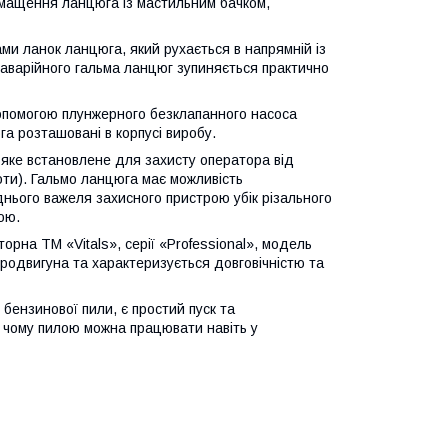
змащення ланцюга із мастильним бачком,
ми ланок ланцюга, який рухається в напрямній із
аварійного гальма ланцюг зупиняється практично
опомогою плунжерного безклапанного насоса
а розташовані в корпусі виробу.
 яке встановлене для захисту оператора від
боти). Гальмо ланцюга має можливість
нього важеля захисного пристрою убік різального
ою.
орна ТМ «Vitals», серії «Professional», модель
родвигуна та характеризується довговічністю та
бензинової пили, є простий пуск та
ки чому пилою можна працювати навіть у