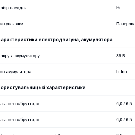
абір насадок
Ні
ип упаковки
Паперова
Характеристики електродвигуна, акумулятора
апруга акумулятору
36 В
ип акумулятора
Li-Ion
Користувальницькі характеристики
ага нетто/брутто, кг
6,0 / 6,5
ага нетто/брутто, кг
6,0 / 6,5