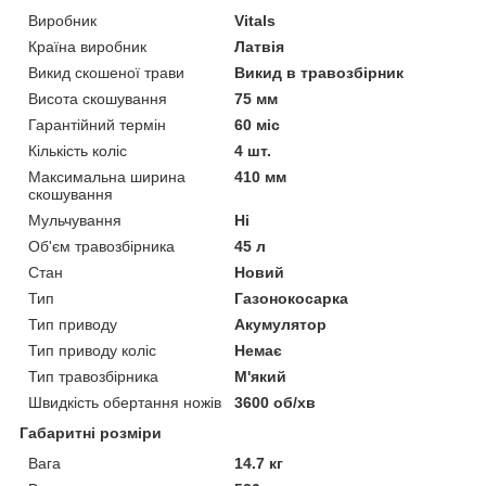
Виробник
Vitals
Країна виробник
Латвія
Викид скошеної трави
Викид в травозбірник
Висота скошування
75 мм
Гарантійний термін
60 міс
Кількість коліс
4 шт.
Максимальна ширина
410 мм
скошування
Мульчування
Ні
Об'єм травозбірника
45 л
Стан
Новий
Тип
Газонокосарка
Тип приводу
Акумулятор
Тип приводу коліс
Немає
Тип травозбірника
М'який
Швидкість обертання ножів
3600 об/хв
Габаритні розміри
Вага
14.7 кг