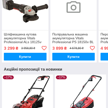
Шліфмашина кутова
Полірувальна машина
Пер
акумуляторна Vitals
акумуляторна Vitals
акум
Professional ALs 18125v
Professional PS 18150v BL
Prof
BS SmartLine+
SmartLine+
Smar
3 299
3 899
4 9
₴
₴
3 958,80 ₴
4 678,80 ₴
Купити
Купити
Акційні пропозиції та новинки
–17%
–17%