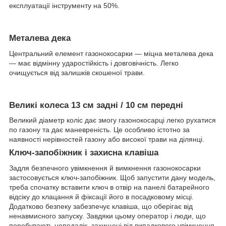
експлуатації інструменту на 50%.
Металева дека
Центральний елемент газонокосарки — міцна металева дека
— має відмінну ударостійкість і довговічність. Легко
очищується від залишків скошеної трави.
Великі колеса 13 см задні / 10 см передні
Великий діаметр коліс дає змогу газонокосарці легко рухатися
по газону та дає маневреність. Це особливо істотно за
наявності нерівностей газону або високої трави на ділянці.
Ключ-запобіжник і захисна клавіша
Задля безпечного увімкнення й вимкнення газонокосарки
застосовується ключ-запобіжник. Щоб запустити дану модель,
треба спочатку вставити ключ в отвір на панелі батарейного
відсіку до клацання й фіксації його в посадковому місці.
Додатково безпеку забезпечує клавіша, що оберігає від
ненавмисного запуску. Завдяки цьому оператор і люди, що
перебувають неподалік, захищені від випадкового увімкнення