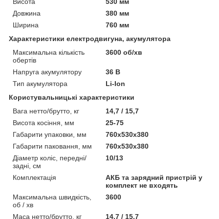
Висота
530 мм
Довжина
380 мм
Ширина
760 мм
Характеристики електродвигуна, акумулятора
Максимальна кількість
3600 об/хв
обертів
Напруга акумулятору
36 В
Тип акумулятора
Li-Ion
Користувальницькі характеристики
Вага нетто/брутто, кг
14,7 / 15,7
Висота косіння, мм
25-75
Габарити упаковки, мм
760х530х380
Габарити паковання, мм
760х530х380
Діаметр коліс, передні/
10/13
задні, см
Комплектація
АКБ та зарядний пристрій у
комплект не входять
Максимальна швидкість,
3600
об / хв
Маса нетто/брутто, кг
14,7 / 15,7