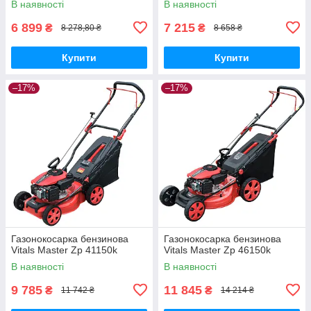
В наявності
В наявності
6 899
7 215
₴
₴
8 278,80 ₴
8 658 ₴
Купити
Купити
–17%
–17%
Газонокосарка бензинова
Газонокосарка бензинова
Vitals Master Zp 41150k
Vitals Master Zp 46150k
В наявності
В наявності
9 785
11 845
₴
₴
11 742 ₴
14 214 ₴