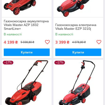
Газонокосарка акумуляторна
Vitals Master AZP 1832
Газонокосарка електрична
SmartLine+
Vitals Master EZP 3210j
В наявності
В наявності
4 199
3 399
₴
₴
5 038,80 ₴
4 078,80 ₴
Купити
Купити
–17%
–17%