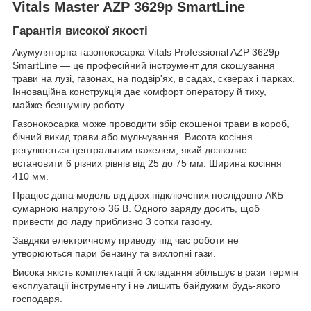
Vitals Master AZP 3629p SmartLine
Гарантія високої якості
Акумуляторна газонокосарка Vitals Professional AZP 3629p
SmartLine — це професійний інструмент для скошування
трави на лузі, газонах, на подвір'ях, в садах, скверах і парках.
Інноваційна конструкція дає комфорт оператору й тиху,
майже безшумну роботу.
Газонокосарка може проводити збір скошеної трави в короб,
бічний викид трави або мульчування. Висота косіння
регулюється центральним важелем, який дозволяє
встановити 6 різних рівнів від 25 до 75 мм. Ширина косіння
410 мм.
Працює дана модель від двох підключених послідовно АКБ
сумарною напругою 36 В. Одного заряду досить, щоб
привести до ладу приблизно 3 сотки газону.
Завдяки електричному приводу під час роботи не
утворюються пари бензину та вихлопні гази.
Висока якість комплектації й складання збільшує в рази термін
експлуатації інструменту і не лишить байдужим будь-якого
господаря.