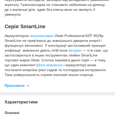
агрегату. Газонокосарка не становить небезпеки на ділянці,
де є маленькі діти, адже без ключа вони не зможуть її
увімкнути.
Серія SmartLine
Акумуляторна
газонокосарка
Vitals Professional AZP 3629p
SmartLine не прив’язана до зовнішнього джерела енергії і
функціонує автономно. У конструкції застосований принцип
уніфікації: живлення дають літій-іонні
батареї
— ті ж самі, що
застосовуються в інших інструментах лінійки SmartLine
торгової марки Vitals. Істотна перевага даної серії — в тому,
що один комплект (
блок живлення
і акумулятор) може
постачати енергією різні садові та господарські інструменти.
Така універсальність сприяє економії кошти покупця.
Приховати
Характеристики
Основні