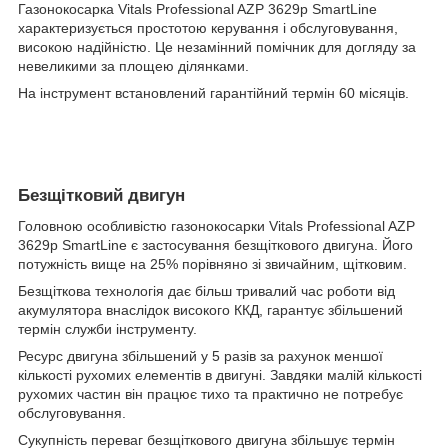
Газонокосарка Vitals Professional AZP 3629p SmartLine
характеризується простотою керування і обслуговування,
високою надійністю. Це незамінний помічник для догляду за
невеликими за площею ділянками.
На інструмент встановлений гарантійний термін 60 місяців.
Безщітковий двигун
Головною особливістю газонокосарки Vitals Professional AZP
3629p SmartLine є застосування безщіткового двигуна. Його
потужність вище на 25% порівняно зі звичайним, щітковим.
Безщіткова технологія дає більш тривалий час роботи від
акумулятора внаслідок високого ККД, гарантує збільшений
термін служби інструменту.
Ресурс двигуна збільшений у 5 разів за рахунок меншої
кількості рухомих елементів в двигуні. Завдяки малій кількості
рухомих частин він працює тихо та практично не потребує
обслуговування.
Сукупність переваг безщіткового двигуна збільшує термін