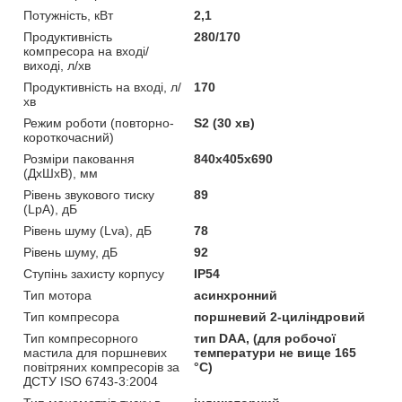
Потужність, кВт
2,1
Продуктивність
280/170
компресора на вході/
виході, л/хв
Продуктивність на вході, л/
170
хв
Режим роботи (повторно-
S2 (30 хв)
короткочасний)
Розміри паковання
840х405х690
(ДхШхВ), мм
Рівень звукового тиску
89
(LpA), дБ
Рівень шуму (Lva), дБ
78
Рівень шуму, дБ
92
Ступінь захисту корпусу
IP54
Тип мотора
асинхронний
Тип компресора
поршневий 2-циліндровий
Тип компресорного
тип DAA, (для робочої
мастила для поршневих
температури не вище 165
повітряних компресорів за
°C)
ДСТУ ІSО 6743-3:2004