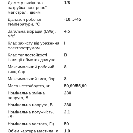
Діаметр вихідного
1/8
патрубка повітряної
магістралі, дюйм
Діапазон робочої
-10...+45
температури, °C
Загальна вібрація (LWa),
4,5
м/с²
Клас захисту від ураження
I
електрострумом
Клас теплостойкості
B
ізоляції обмоток двигуна
Максимальний робочий
8
тиск, бар
Максимальний тиск, бар
8
Маса нетто/брутто, кг
50,90/55,90
Номінальна змінна
230
напруга, В
Номінальна напруга, В
230
Номінальна потужність,
2,1
кВт
Номінальна частота, Гц
50
Об'єм картера мастила, л
1,0