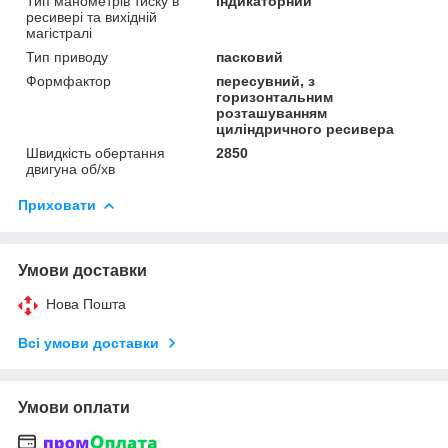
Тип манометрів тиску в
індикаторний
ресивері та вихідній
магістралі
Тип приводу
пасковий
Формфактор
пересувний, з
горизонтальним
розташуванням
циліндричного ресивера
Швидкість обертання
2850
двигуна об/хв
Приховати
Умови доставки
Нова Пошта
Всі умови доставки
Умови оплати