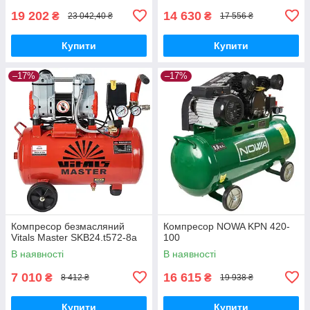
19 202
14 630
₴
₴
23 042,40 ₴
17 556 ₴
Купити
Купити
–17%
–17%
Компресор безмасляний
Компресор NOWA KPN 420-
Vitals Master SKB24.t572-8a
100
В наявності
В наявності
7 010
16 615
₴
₴
8 412 ₴
19 938 ₴
Купити
Купити