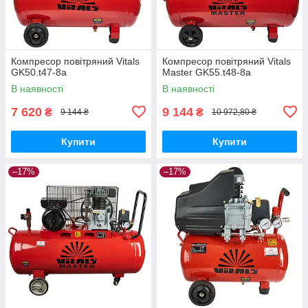
Компресор повітряний Vitals
Компресор повітряний Vitals
GK50.t47-8a
Master GK55.t48-8a
В наявності
В наявності
7 620
9 144
₴
₴
9 144 ₴
10 972,80 ₴
Купити
Купити
–17%
–17%