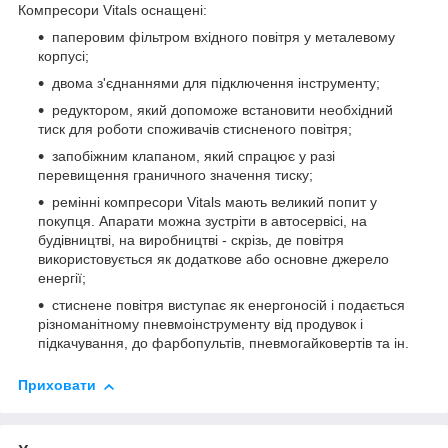
Компресори Vitals оснащені:
паперовим фільтром вхідного повітря у металевому
корпусі;
двома з'єднаннями для підключення інструменту;
редуктором, який допоможе встановити необхідний
тиск для роботи споживачів стисненого повітря;
запобіжним клапаном, який спрацює у разі
перевищення граничного значення тиску;
ремінні компресори Vitals мають великий попит у
покупця. Апарати можна зустріти в автосервісі, на
будівництві, на виробництві - скрізь, де повітря
використовується як додаткове або основне джерело
енергії;
стиснене повітря виступає як енергоносій і подається
різноманітному пневмоінструменту від продувок і
підкачування, до фарбопультів, пневмогайковертів та ін.
Приховати