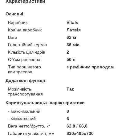
Характеристики
Основні
Виробник
Vitals
Країна виробник
Латвія
Вага
62 кг
Гарантійний термін
36 міс
Кількість циліндрів
2
Об'єм ресивера
50 л
Тип поршневого
з ремінним приводом
компресора
Додаткові функції
Можливість
Так
транспортування
Користувальницькі характеристики
- максимальний
8
- мінімальний
6
Вага нетто/брутто, кг
62,0 / 66,0
Габарити упаковки, мм
830х405х730