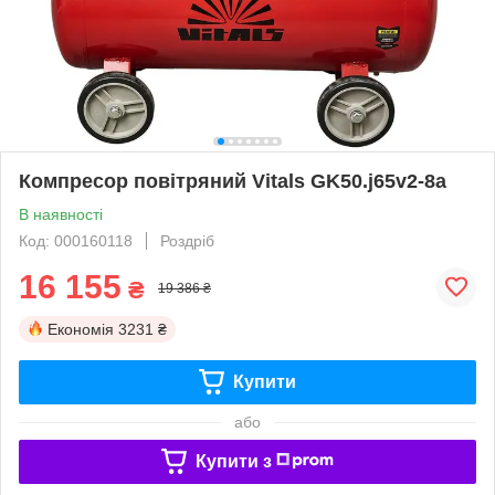
Компресор повітряний Vitals GK50.j65v2-8a
В наявності
Код: 000160118
Роздріб
16 155
₴
19 386 ₴
Економія
3231 ₴
Купити
або
Купити з