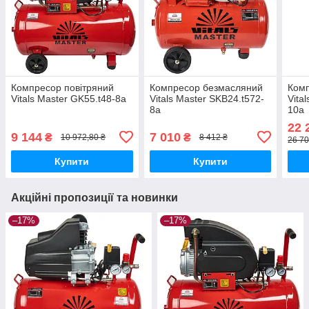
Компресор повітряний
Компресор безмасляний
Комп
Vitals Master GK55.t48-8a
Vitals Master SKB24.t572-
Vita
8a
10a
22 
9 144
7 010
₴
₴
10 972,80 ₴
8 412 ₴
26 70
Купити
Купити
Акційні пропозиції та новинки
–17%
–17%