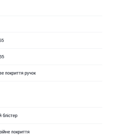
55
65
е покриття ручок
й блістер
зійне покриття