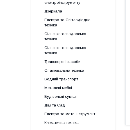
електроінструменту
Дзеркала
Електро то Світлодіодна
техніка
Сільськогосподарська
техніка
Сільськогосподарська
техніка
Транспортні засоби
Опалювальна техніка
Водний транспорт
Металеві меблі
Будівельні суміші
Дім та Сад
Електро та мото інструмент
Кліматична техніка