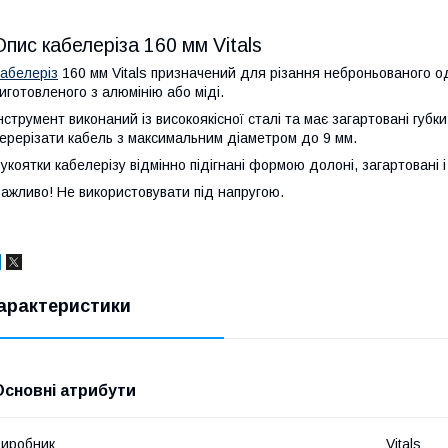
Опис кабелеріза 160 мм Vitals
абелеріз
160 мм Vitals призначений для різання неброньованого о
иготовленого з алюмінію або міді.
нструмент виконаний із високоякісної сталі та має загартовані губк
ерерізати кабель з максимальним діаметром до 9 мм.
укоятки кабелерізу відмінно підігнані формою долоні, загартовані 
ажливо! Не використовувати під напругою.
арактеристики
Основні атрибути
иробник
Vitals