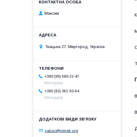
Максим
К
М
Ткацька 27, Миргород, Україна
Т
+380 (99) 680-22-47
Менеджер
+380 (93) 061-50-64
В
Менеджер
В
zakaz@mirrek.org