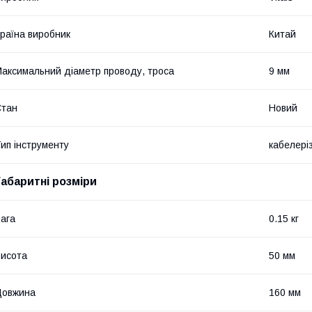
раїна виробник
Китай
аксимальний діаметр проводу, троса
9 мм
Стан
Новий
ип інструменту
кабелері
Габаритні розміри
ага
0.15 кг
исота
50 мм
Довжина
160 мм