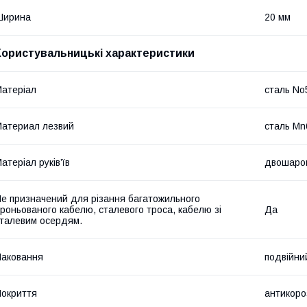
Ширина
20 мм
Користувальницькі характеристики
атеріал
сталь No
атериал лезвий
сталь Mn
атеріал руків’їв
двошаров
е призначений для різання багатожильного
роньованого кабелю, сталевого троса, кабелю зі
Да
талевим осердям.
аковання
подвійни
окриття
антикоро