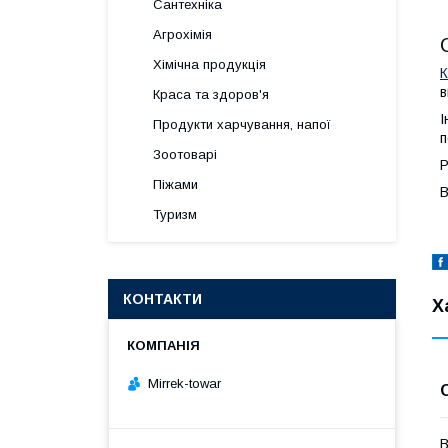
Сантехніка
Агрохімія
Хімічна продукція
К
в
Краса та здоров'я
І
Продукти харчування, напої
п
Зоотоварі
Р
Піжами
В
Туризм
КОНТАКТИ
Х
Mirrek-towar
В