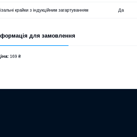
ізальні крайки з індукційним загартуванням
Да
нформація для замовлення
іна:
169 ₴