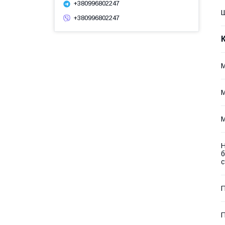
+380996802247
+380996802247
М
М
М
Н
б
с
П
П