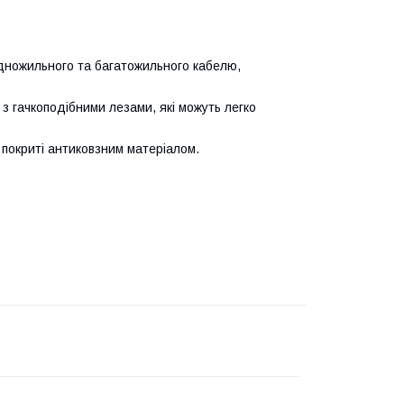
дножильного та багатожильного кабелю,
и з гачкоподібними лезами, які можуть легко
і покриті антиковзним матеріалом.