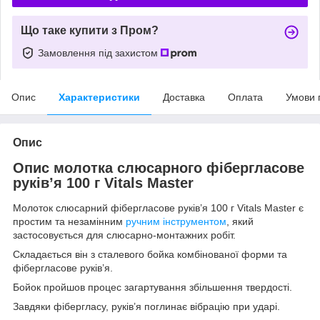
Що таке купити з Пром?
Замовлення під захистом
Опис
Характеристики
Доставка
Оплата
Умови 
Опис
Опис молотка слюсарного фібергласове
руків’я 100 г Vitals Master
Молоток слюсарний фібергласове руків’я 100 г Vitals Master є
простим та незамінним
ручним інструментом
, який
застосовується для слюсарно-монтажних робіт.
Складається він з сталевого бойка комбінованої форми та
фібергласове руків’я.
Бойок пройшов процес загартування збільшення твердості.
Завдяки фібергласу, руків’я поглинає вібрацію при ударі.