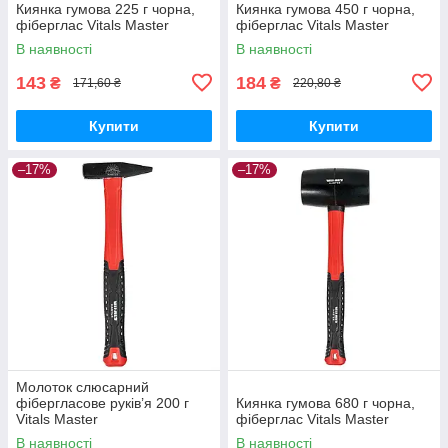
Киянка гумова 225 г чорна,
Киянка гумова 450 г чорна,
фіберглас Vitals Master
фіберглас Vitals Master
В наявності
В наявності
143
184
₴
₴
171,60 ₴
220,80 ₴
Купити
Купити
–17%
–17%
Молоток слюсарний
фібергласове руків’я 200 г
Киянка гумова 680 г чорна,
Vitals Master
фіберглас Vitals Master
В наявності
В наявності