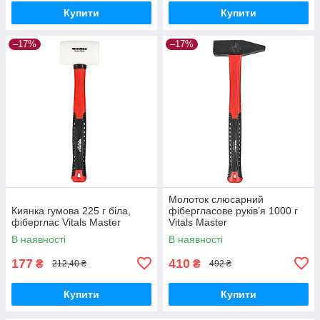
Купити
Купити
–17%
–17%
Молоток слюсарний
Киянка гумова 225 г біла,
фібергласове руків’я 1000 г
фіберглас Vitals Master
Vitals Master
В наявності
В наявності
177
410
₴
₴
212,40 ₴
492 ₴
Купити
Купити