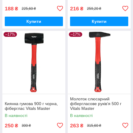
188
216
₴
₴
225,60 ₴
259,20 ₴
Купити
Купити
–17%
–17%
Молоток слюсарний
Киянка гумова 900 г чорна,
фібергласове руків’я 500 г
фіберглас Vitals Master
Vitals Master
В наявності
В наявності
250
263
₴
₴
300 ₴
315,60 ₴