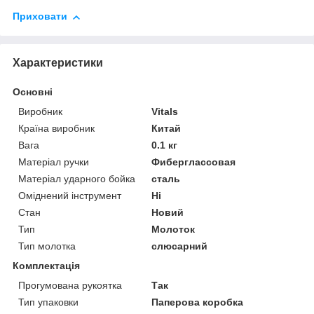
Приховати
Характеристики
Основні
Виробник
Vitals
Країна виробник
Китай
Вага
0.1 кг
Матеріал ручки
Фиберглассовая
Матеріал ударного бойка
сталь
Оміднений інструмент
Ні
Стан
Новий
Тип
Молоток
Тип молотка
слюсарний
Комплектація
Прогумована рукоятка
Так
Тип упаковки
Паперова коробка