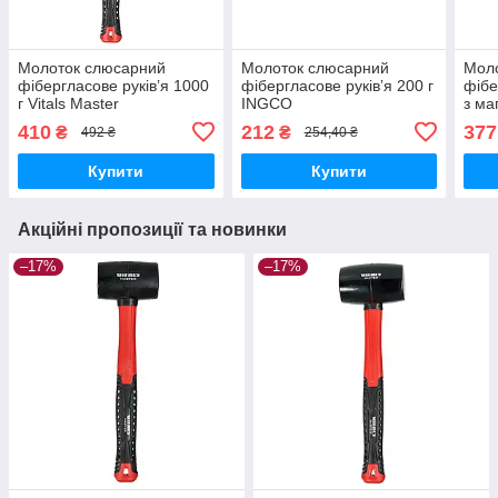
Молоток слюсарний
Молоток слюсарний
Моло
фібергласове руків’я 1000
фібергласове руківʼя 200 г
фібе
г Vitals Master
INGCO
з ма
410
212
377
₴
₴
492 ₴
254,40 ₴
Купити
Купити
Акційні пропозиції та новинки
–17%
–17%