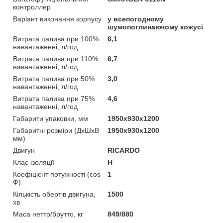
контроллер
Варіант виконання корпусу
у всепогодному
шумопоглинаючому кожусі
Витрата палива при 100%
6,1
навантаженні, л/год
Витрата палива при 110%
6,7
навантаженні, л/год
Витрата палива при 50%
3,0
навантаженні, л/год
Витрата палива при 75%
4,6
навантаженні, л/год
Габарити упаковки, мм
1950х930х1200
Габаритні розміри (ДхШхВ
1950х930х1200
мм)
Двигун
RICARDO
Клас ізоляції
H
Коефіцієнт потужності (cos
1
Ф)
Кількість обертів двигуна,
1500
хв
Маса нетто/брутто, кг
849/880