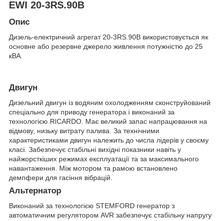
EWI 20-3RS.90B
Опис
Дизель-електричний агрегат 20-3RS.90B використовується як
основне або резервне джерело живлення потужністю до 25
кВА.
Двигун
Дизельний двигун із водяним охолодженням сконструйований
спеціально для приводу генератора і виконаний за
технологією RICARDO. Має великий запас напрацювання на
відмову, низьку витрату палива. За технічними
характеристиками двигун належить до числа лідерів у своєму
класі. Забезпечує стабільні вихідні показники навіть у
найжорсткіших режимах експлуатації та за максимального
навантаження. Між мотором та рамою встановлено
демпфери для гасіння вібрацій.
Альтернатор
Виконаний за технологією STEMFORD генератор з
автоматичним регулятором AVR забезпечує стабільну напругу