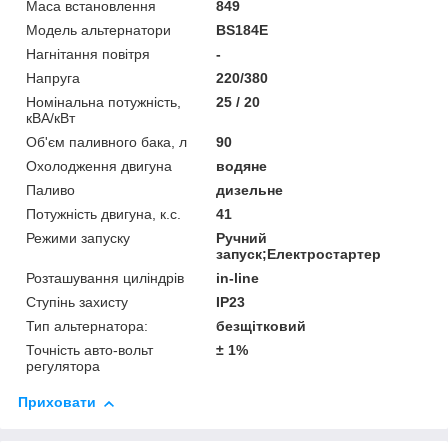
Маса встановлення
849
Модель альтернатори
BS184E
Нагнітання повітря
-
Напруга
220/380
Номінальна потужність,
25 / 20
кВA/кВт
Об'єм паливного бака, л
90
Охолодження двигуна
водяне
Паливо
дизельне
Потужність двигуна, к.с.
41
Режими запуску
Ручний
запуск;Електростартер
Розташування циліндрів
in-line
Ступінь захисту
IP23
Тип альтернатора:
безщітковий
Точність авто-вольт
± 1%
регулятора
Приховати