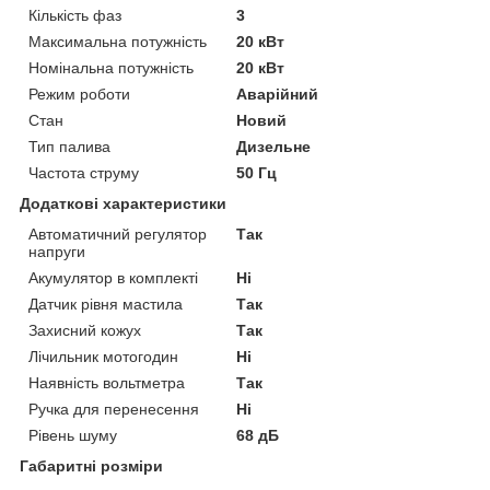
Кількість фаз
3
Максимальна потужність
20 кВт
Номінальна потужність
20 кВт
Режим роботи
Аварійний
Стан
Новий
Тип палива
Дизельне
Частота струму
50 Гц
Додаткові характеристики
Автоматичний регулятор
Так
напруги
Акумулятор в комплекті
Ні
Датчик рівня мастила
Так
Захисний кожух
Так
Лічильник мотогодин
Ні
Наявність вольтметра
Так
Ручка для перенесення
Ні
Рівень шуму
68 дБ
Габаритні розміри