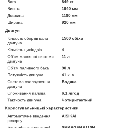
Вага
849 кг
Висота
1940 мм
Довжина
1190 мм
Ширина
920 мм
Двигун
Кількість обертів вала
1500 об/хв
двигуна
Кількість циліндрів
4
Об'єм масляної системи
11 л
двигуна
Об'єм паливного бака
90 л
Потужність двигуна
41 к. с.
Система охолодження
Водяна
двигуна
Споживання палива
6.1 л/год
Тактность двигуна
Чотиритактний
Користувальницькі характеристики
Автоматичне введення
AISIKAI
резерву
Багатофункціональний
SMARGEN 6110N