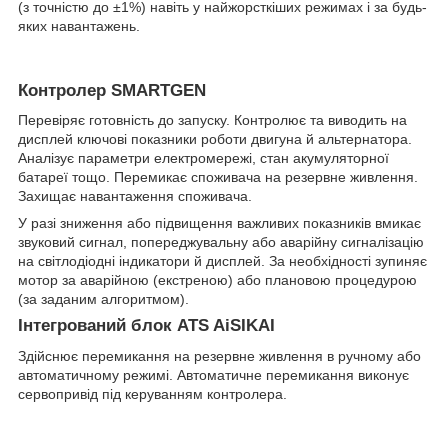
(з точністю до ±1%) навіть у найжорсткіших режимах і за будь-
яких навантажень.
Контролер SMARTGEN
Перевіряє готовність до запуску. Контролює та виводить на
дисплей ключові показники роботи двигуна й альтернатора.
Аналізує параметри електромережі, стан акумуляторної
батареї тощо. Перемикає споживача на резервне живлення.
Захищає навантаження споживача.
У разі зниження або підвищення важливих показників вмикає
звуковий сигнал, попереджувальну або аварійну сигналізацію
на світлодіодні індикатори й дисплей. За необхідності зупиняє
мотор за аварійною (екстреною) або плановою процедурою
(за заданим алгоритмом).
Інтегрований блок ATS AiSIKAI
Здійснює перемикання на резервне живлення в ручному або
автоматичному режимі. Автоматичне перемикання виконує
сервопривід під керуванням контролера.