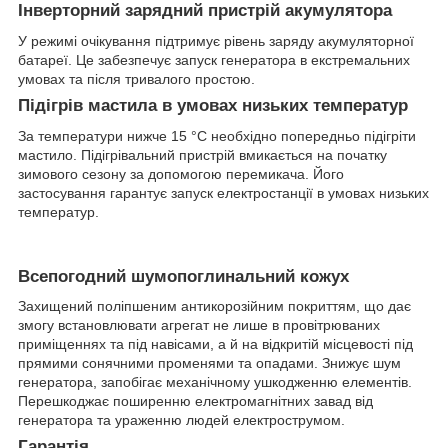
Інверторний зарядний пристрій акумулятора
У режимі очікування підтримує рівень заряду акумуляторної
батареї. Це забезпечує запуск генератора в екстремальних
умовах та після тривалого простою.
Підігрів мастила в умовах низьких температур
За температури нижче 15 °С необхідно попередньо підігріти
мастило. Підігрівальний пристрій вмикається на початку
зимового сезону за допомогою перемикача. Його
застосування гарантує запуск електростанції в умовах низьких
температур.
Всепогодний шумопоглинальний кожух
Захищений поліпшеним антикорозійним покриттям, що дає
змогу встановлювати агрегат не лише в провітрюваних
приміщеннях та під навісами, а й на відкритій місцевості під
прямими сонячними променями та опадами. Знижує шум
генератора, запобігає механічному ушкодженню елементів.
Перешкоджає поширенню електромагнітних завад від
генератора та ураженню людей електрострумом.
Гарантія