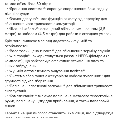
та має об'єм бака 30 літрів.
- **Дренажна система**: спрощує спорожнення бака води у
лічені секунди.
- **Захист двигуна**: має функцію захисту від перегріву для
збільшення його тривалості експлуатації.
- **Шланг і кабель**: оснащений збільшеним шлангом (3,5
метри) та кабелем (4,5 метри) для роботи в складних умовах.
Крім того, пилосос має ряд додаткових функцій та
особливостей:
- **Вологозахищена кнопка** для збільшення терміну служби.
- **Фільтрація**: використовується разом з HEPA-фільтром (в
комплекті), що забезпечує ефективне утримання пилу та
інших забруднень.
- **Функція автоматичного видування повітря**.
- **Система зберігання аксесуарів та кабелю живлення** для
зручності під час зберігання.
- **Поліпшені пластикові заскочки** для збільшення тривалості
експлуатації.
- **Комплектація**: включає поліпшене металеве телескопічне
ручки, поліпшену щітку для прибирання, а також паперовий
мішок.
Гарантія на цей пилосос становить 36 місяців, що підтверджує