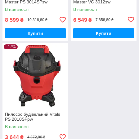
Master PS 3014SPsw
Master VC 3012sw
В наявності
В наявності
8 599
6 549
₴
₴
10 318,80 ₴
7 858,80 ₴
Купити
Купити
–17%
Пилосос будівельний Vitals
PS 2010SPpw
В наявності
3 644
₴
4 372,80 ₴