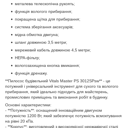
металева телескопічна рукоять;
функція вологого прибирання;
покращена щітка для прибирання;
система зберігання аксесуарів;
мідна обмотка двигуна;
шланг довжиною 3,5 метри;
мережевий кабель довжиною 4,5 метри;
HEPA-фільтр;
вологозахищена кнопка вмикання;
функція дренажу.
**Пилосос будівельний Vitals Master PS 3012SPsw** - це
потужний і універсальний інструмент для сухого та вологого
прибирання, який ідеально підходить для майстерень,
промислових приміщень та виконання робіт в будинку.
Основні характеристики:
- **Потужність**: оснащений інноваційним двигуном
потужністю 1200 Вт, який забезпечує потужність всмоктування
на рівні 20 кПа.
- **Корпус**: виготовлений з високоякісної нержавіючої сталі