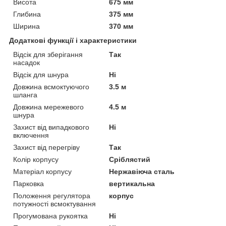
Висота
675 мм
Глибина
375 мм
Ширина
370 мм
Додаткові функції і характеристики
Відсік для зберігання
Так
насадок
Відсік для шнура
Ні
Довжина всмоктуючого
3.5 м
шланга
Довжина мережевого
4.5 м
шнура
Захист від випадкового
Ні
включення
Захист від перегріву
Так
Колір корпусу
Сріблястий
Матеріал корпусу
Нержавіюча сталь
Парковка
вертикальна
Положення регулятора
корпус
потужності всмоктування
Прогумована рукоятка
Ні