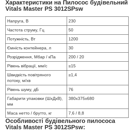
Характеристики на Пилосос будівельний
Vitals Master PS 3012SPsw
Напруга, В
230
Частота струму, Гц
50
Потужність, Вт
1200
Ємність контейнера, л
30
Розрідження, Мбар / кПа
200 / 20
Рівень вібрації, мм/с
≤15
Швидкість повітряного
≥1,4
потоку, м/хв
Рівень шуму, дБ
76
Габарити упаковки (ШхДхВ),
380х375х680
мм
Маса нетто / брутто, кг
7,6 / 8,8
Особливості будівельного пилососа
Vitals Master PS 3012SPsw: