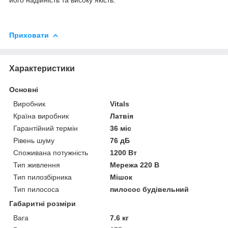
його надійність та високу якість.
Приховати
Характеристики
Основні
Виробник
Vitals
Країна виробник
Латвія
Гарантійний термін
36 міс
Рівень шуму
76 дБ
Споживана потужність
1200 Вт
Тип живлення
Мережа 220 В
Тип пилозбірника
Мішок
Тип пилососа
пилосос будівельний
Габаритні розміри
Вага
7.6 кг