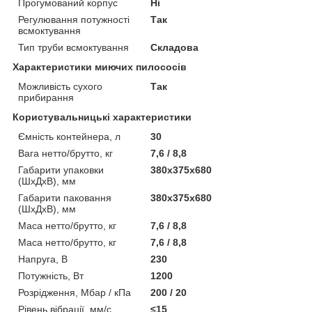
Прогумований корпус
Ні
Регулювання потужності
Так
всмоктування
Тип труби всмоктування
Складова
Характеристики миючих пилососів
Можливість сухого
Так
прибирання
Користувальницькі характеристики
Ємність контейнера, л
30
Вага нетто/брутто, кг
7,6 / 8,8
Габарити упаковки
380х375х680
(ШхДхВ), мм
Габарити паковання
380х375х680
(ШхДхВ), мм
Маса нетто/брутто, кг
7,6 / 8,8
Маса нетто/брутто, кг
7,6 / 8,8
Напруга, В
230
Потужність, Вт
1200
Розрідження, Мбар / кПа
200 / 20
Рівень вібрації, мм/с
≤15