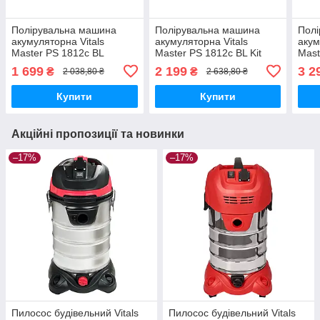
Полірувальна машина
Полірувальна машина
Пол
акумуляторна Vitals
акумуляторна Vitals
акум
Master PS 1812c BL
Master PS 1812c BL Kit
Mast
Smar
1 699
2 199
3 2
₴
₴
2 038,80 ₴
2 638,80 ₴
Купити
Купити
Акційні пропозиції та новинки
–17%
–17%
Пилосос будівельний Vitals
Пилосос будівельний Vitals