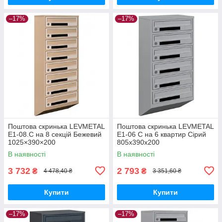
–17%
–17%
Поштова скринька LEVMETAL
Поштова скринька LEVMETAL
Е1-08.C на 8 секцій Бежевий
Е1-06 C на 6 квартир Сірий
1025×390×200
805x390x200
В наявності
В наявності
3 732
2 793
₴
₴
4 478,40 ₴
3 351,60 ₴
Купити
Купити
–17%
–17%