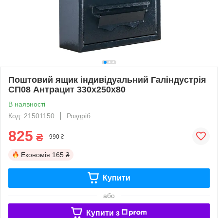
Поштовий ящик індивідуальний Галіндустрія
СП08 Антрацит 330х250х80
В наявності
Код: 21501150
Роздріб
825
₴
990 ₴
Економія
165 ₴
Купити
або
Купити з