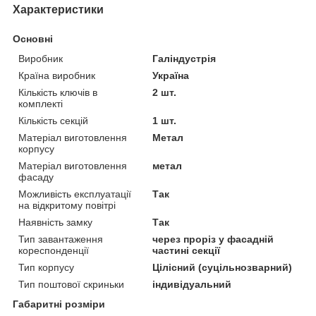
Характеристики
Основні
Виробник
Галіндустрія
Країна виробник
Україна
Кількість ключів в
2 шт.
комплекті
Кількість секцій
1 шт.
Матеріал виготовлення
Метал
корпусу
Матеріал виготовлення
метал
фасаду
Можливість експлуатації
Так
на відкритому повітрі
Наявність замку
Так
Тип завантаження
через проріз у фасадній
кореспонденції
частині секції
Тип корпусу
Цілісний (суцільнозварний)
Тип поштової скриньки
індивідуальний
Габаритні розміри