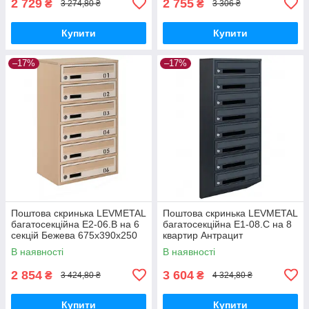
2 729
2 755
₴
₴
3 274,80 ₴
3 306 ₴
Купити
Купити
–17%
–17%
Поштова скринька LEVMETAL
Поштова скринька LEVMETAL
багатосекційна Е2-06.B на 6
багатосекційна Е1-08.C на 8
секцій Бежева 675x390x250
квартир Антрацит
1025×390×200
В наявності
В наявності
2 854
3 604
₴
₴
3 424,80 ₴
4 324,80 ₴
Купити
Купити