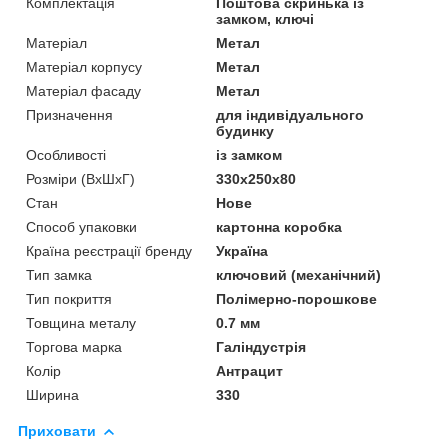
Комплектація
Поштова скринька із
замком, ключі
Матеріал
Метал
Матеріал корпусу
Метал
Матеріал фасаду
Метал
Призначення
для індивідуального
будинку
Особливості
із замком
Розміри (ВхШхГ)
330x250x80
Стан
Нове
Способ упаковки
картонна коробка
Країна реєстрації бренду
Україна
Тип замка
ключовий (механічний)
Тип покриття
Полімерно-порошкове
Товщина металу
0.7 мм
Торгова марка
Галіндустрія
Колір
Антрацит
Ширина
330
Приховати