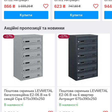
370х250х80
340х250х45
370
866
623
944
₴
₴
1 039,20 ₴
747,60 ₴
Купити
Купити
Акційні пропозиції та новинки
–17%
–17%
Поштова скринька LEVMETAL
Поштова скринька LEVMETAL
багатосекційна Е2-06.B на 6
Е2-06.B на 6 квартир
секцій Сіра 675x390x250
Антрацит 675x390x250
В наявності
В наявності