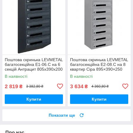
Поштова скринька LEVMETAL
Поштова скринька LEVMETAL
багатосекційна Е1-06.C на 6
багатосекційна Е2-08.C на 8
секцій Антрацит 805x390x200
квартир Сіра 895×390×250
В наявності
В наявності
2 819
3 634
₴
₴
3 382,80 ₴
4 360,80 ₴
Купити
Купити
Показати ще
Про нас