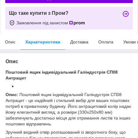
Що таке купити з Пром?
Замовлення під захистом
Опис
Характеристики
Доставка
Оплата
Умови 
Опис
Поштовий ящик індивідуальний Галіндустрія СП08
Антрацит
Опис:
Поштовий ящик індивідуальний Галіндустрія СП08
Антрацит - це надійний і стильний вибір для ваших поштових
потреб в приватному будинку. Його антрацитовий колір надає
йому елегантний вигляд, а розміри (330x250x80 мм)
забезпечують достатньо місця для отримання листів та інших
поштових відправлень.
Зручний вхідний отвір розташований із зворотного боку, що
забезпечує більшу приватність та захист від погодних умов.