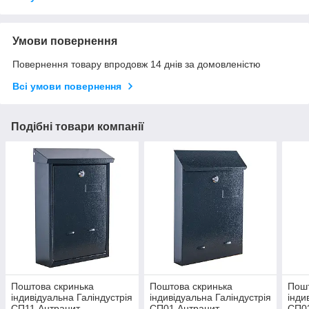
Умови повернення
Повернення товару впродовж 14 днів за домовленістю
Всі умови повернення
Подібні товари компанії
Поштова скринька
Поштова скринька
Пошт
індивідуальна Галіндустрія
індивідуальна Галіндустрія
інди
СП11 Антрацит
СП01 Антрацит
СП0