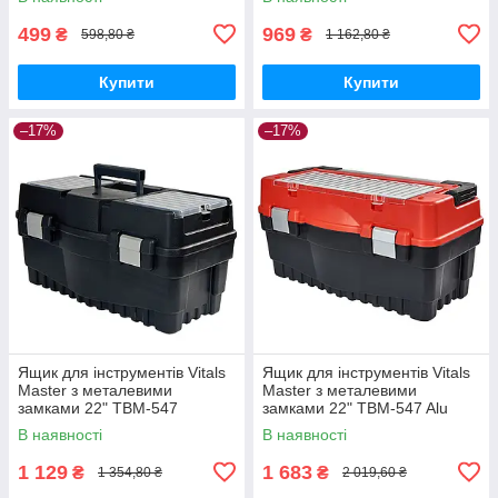
499
969
₴
₴
598,80 ₴
1 162,80 ₴
Купити
Купити
–17%
–17%
Ящик для інструментів Vitals
Ящик для інструментів Vitals
Master з металевими
Master з металевими
замками 22" TBM-547
замками 22" TBM-547 Alu
В наявності
В наявності
1 129
1 683
₴
₴
1 354,80 ₴
2 019,60 ₴