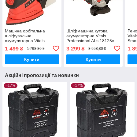
Машина орбітальна
Шліфмашина кутова
Рено
шліфувальна
акумуляторна Vitals
Vita
акумуляторна Vitals
Professional ALs 18125v
Smar
Master Os 18125
BS SmartLine+
1 499
3 299
1 8
₴
₴
1 798,80 ₴
3 958,80 ₴
SmartLine+
Купити
Купити
Акційні пропозиції та новинки
–17%
–17%