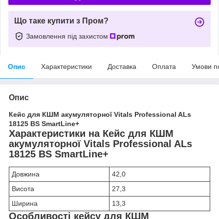
Що таке купити з Пром?
Замовлення під захистом
Опис
Характеристики
Доставка
Оплата
Умови п
Опис
Кейс для КШМ акумуляторної Vitals Professional ALs
18125 BS SmartLine+
Характеристики на Кейс для КШМ
акумуляторної Vitals Professional ALs
18125 BS SmartLine+
Довжина
42,0
Висота
27,3
Ширина
13,3
Особливості кейсу для КШМ