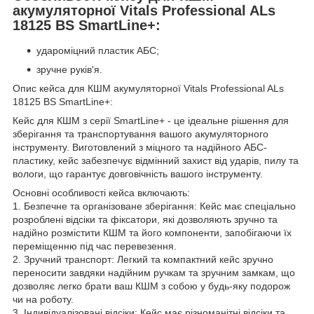
акумуляторної Vitals Professional ALs
18125 BS SmartLine+:
удароміцний пластик АБС;
зручне руків'я.
Опис кейса для КШМ акумуляторної Vitals Professional ALs
18125 BS SmartLine+:
Кейс для КШМ з серії SmartLine+ - це ідеальне рішення для
зберігання та транспортування вашого акумуляторного
інструменту. Виготовлений з міцного та надійного АБС-
пластику, кейс забезпечує відмінний захист від ударів, пилу та
вологи, що гарантує довговічність вашого інструменту.
Основні особливості кейса включають:
1. Безпечне та організоване зберігання: Кейс має спеціально
розроблені відсіки та фіксатори, які дозволяють зручно та
надійно розмістити КШМ та його компоненти, запобігаючи їх
переміщенню під час перевезення.
2. Зручний транспорт: Легкий та компактний кейс зручно
переносити завдяки надійним ручкам та зручним замкам, що
дозволяє легко брати ваш КШМ з собою у будь-яку подорож
чи на роботу.
3. Індивідуалізовані відсіки: Кейс має різноманітні відсіки та