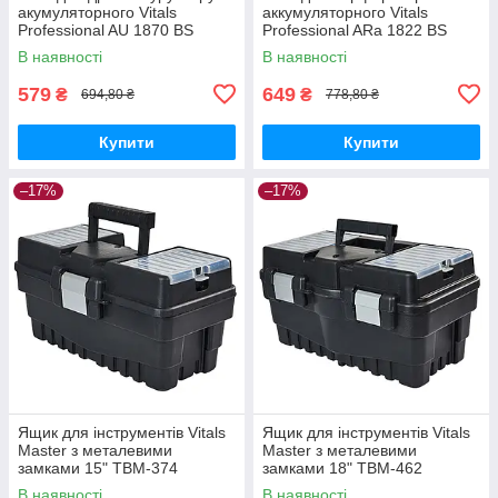
акумуляторного Vitals
аккумуляторного Vitals
Professional AU 1870 BS
Professional ARa 1822 BS
SmartLine+
SmartLine+
В наявності
В наявності
579
649
₴
₴
694,80 ₴
778,80 ₴
Купити
Купити
–17%
–17%
Ящик для інструментів Vitals
Ящик для інструментів Vitals
Master з металевими
Master з металевими
замками 15" TBM-374
замками 18" TBM-462
В наявності
В наявності