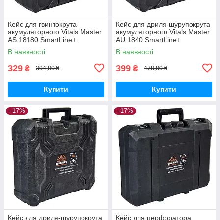
Кейс для гвинтокрута
Кейс для дриля-шурупокрута
акумуляторного Vitals Master
акумуляторного Vitals Master
AS 18180 SmartLine+
AU 1840 SmartLine+
В наявності
В наявності
329
399
₴
₴
394,80 ₴
478,80 ₴
Купити
Купити
–17%
–17%
Кейс для дриля-шурупокрута
Кейс для перфоратора