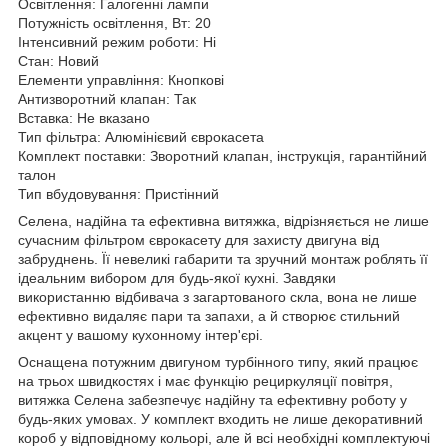
Освітлення: Галогенні лампи
Потужність освітлення, Вт: 20
Інтенсивний режим роботи: Ні
Стан: Новий
Елементи управління: Кнопкові
Антизворотний клапан: Так
Вставка: Не вказано
Тип фільтра: Алюмінієвий єврокасета
Комплект поставки: Зворотний клапан, інструкція, гарантійний
талон
Тип вбудовування: Пристінний
Селена, надійна та ефективна витяжка, відрізняється не лише
сучасним фільтром єврокасету для захисту двигуна від
забруднень. Її невеликі габарити та зручний монтаж роблять її
ідеальним вибором для будь-якої кухні. Завдяки
використанню відбивача з загартованого скла, вона не лише
ефективно видаляє пари та запахи, а й створює стильний
акцент у вашому кухонному інтер'єрі.
Оснащена потужним двигуном турбінного типу, який працює
на трьох швидкостях і має функцію рециркуляції повітря,
витяжка Селена забезпечує надійну та ефективну роботу у
будь-яких умовах. У комплект входить не лише декоративний
короб у відповідному кольорі, але й всі необхідні комплектуючі