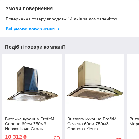
Умови повернення
Повернення товару впродовж 14 днів за домовленістю
Всі умови повернення
Подібні товари компанії
Витяжка кухонна ProfitM
Витяжка кухонна ProfitM
Витя
Селена 60см 750м3
Селена 60см 750м3
Марг
Нержавіюча Сталь
Слонова Кістка
10 312
₴