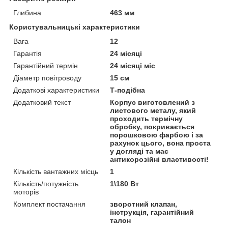
Глибина
463 мм
Користувальницькі характеристики
Вага
12
Гарантія
24 місяці
Гарантійний термін
24 місяці міс
Діаметр повітроводу
15 см
Додаткові характеристики
Т-подібна
Додатковий текст
Корпус виготовлений з
листового металу, який
проходить термічну
обробку, покривається
порошковою фарбою і за
рахунок цього, вона проста
у догляді та має
антикорозійні властивості!
Кількість вантажних місць
1
Кількість/потужність
1\180 Вт
моторів
Комплект постачання
зворотний клапан,
інструкція, гарантійний
талон