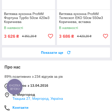
Витяжка кухонна ProfitM
Витяжка кухонна ProfitM
Фортуна Турбо 50см 420м3
Телескоп ЕКО 50см 550м3
Коричнева
Коричнева, вставка
Нержавійка
В наявності
В наявності
3 626
3 686
₴
₴
4 351,20 ₴
4 423,20 ₴
Показати ще
Про нас
89% позитивних з 234 відгуків за рік
Працює з 13.04.2016
КНОПКА
ЗВ'ЯЗКУ
м. Миргород
Ткацька 27, Миргород, Україна
Контакти