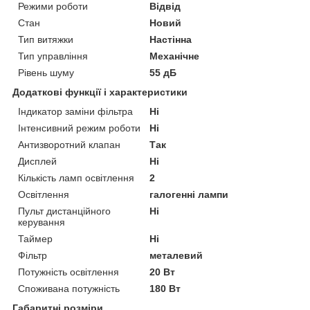
Режими роботи
Відвід
Стан
Новий
Тип витяжки
Настінна
Тип управління
Механічне
Рівень шуму
55 дБ
Додаткові функції і характеристики
Індикатор заміни фільтра
Ні
Інтенсивний режим роботи
Ні
Антизворотний клапан
Так
Дисплей
Ні
Кількість ламп освітлення
2
Освітлення
галогенні лампи
Пульт дистанційного
Ні
керування
Таймер
Ні
Фільтр
металевий
Потужність освітлення
20 Вт
Споживана потужність
180 Вт
Габаритні розміри