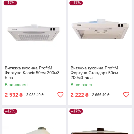
–17%
–17%
Витяжка кухонна ProfitM
Витяжка кухонна ProfitM
Фортуна Класік 50см 200м3
Фортуна Стандарт 50см
Біла
200м3 Біла
В наявності
В наявності
2 532
2 222
₴
₴
3 038,40 ₴
2 666,40 ₴
–17%
–17%