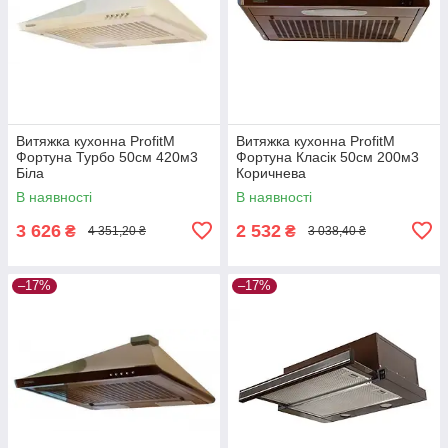
Витяжка кухонна ProfitM
Витяжка кухонна ProfitM
Фортуна Турбо 50см 420м3
Фортуна Класік 50см 200м3
Біла
Коричнева
В наявності
В наявності
3 626
2 532
₴
₴
4 351,20 ₴
3 038,40 ₴
–17%
–17%