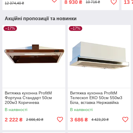
8 930
13 
₴
10 716 ₴
12 374,40 ₴
Акційні пропозиції та новинки
–17%
–17%
Витяжка кухонна ProfitM
Витяжка кухонна ProfitM
Фортуна Стандарт 50см
Телескоп ЕКО 50см 550м3
200м3 Коричнева
Біла, вставка Нержавійка
В наявності
В наявності
2 222
3 686
₴
₴
2 666,40 ₴
4 423,20 ₴