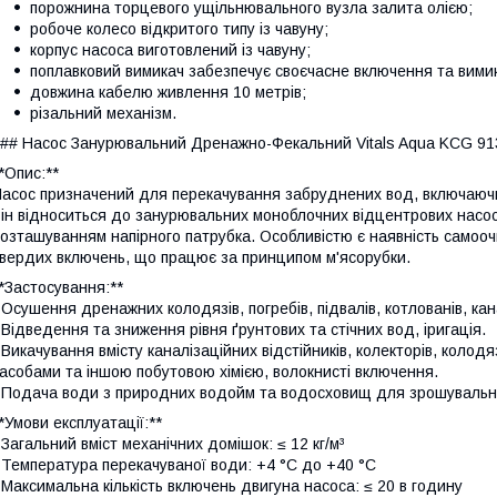
порожнина торцевого ущільнювального вузла залита олією;
робоче колесо відкритого типу із чавуну;
корпус насоса виготовлений із чавуну;
поплавковий вимикач забезпечує своєчасне включення та вими
довжина кабелю живлення 10 метрів;
різальний механізм.
## Насос Занурювальний Дренажно-Фекальний Vitals Aqua KCG 91
*Опис:**
асос призначений для перекачування забруднених вод, включаючи 
ін відноситься до занурювальних моноблочних відцентрових насос
озташуванням напірного патрубка. Особливістю є наявність самоо
вердих включень, що працює за принципом м'ясорубки.
*Застосування:**
 Осушення дренажних колодязів, погребів, підвалів, котлованів, кан
 Відведення та зниження рівня ґрунтових та стічних вод, іригація.
 Викачування вмісту каналізаційних відстійників, колекторів, коло
асобами та іншою побутовою хімією, волокнисті включення.
 Подача води з природних водойм та водосховищ для зрошувальни
*Умови експлуатації:**
 Загальний вміст механічних домішок: ≤ 12 кг/м³
 Температура перекачуваної води: +4 °C до +40 °C
 Максимальна кількість включень двигуна насоса: ≤ 20 в годину