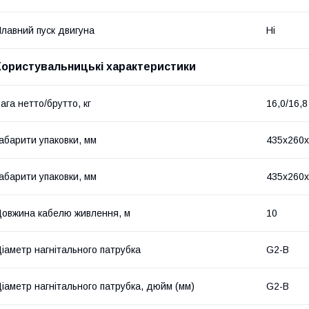
лавний пуск двигуна
Ні
Користувальницькі характеристики
ага нетто/брутто, кг
16,0/16,8
абарити упаковки, мм
435х260
абарити упаковки, мм
435х260
овжина кабелю живлення, м
10
іаметр нагнітального патрубка
G2-B
іаметр нагнітального патрубка, дюйм (мм)
G2-B