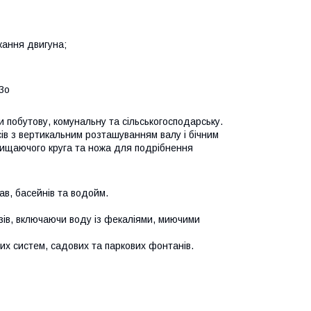
кання двигуна;
3o
побутову, комунальну та сільськогосподарську.
ів з вертикальним розташуванням валу і бічним
чищаючого круга та ножа для подрібнення
ав, басейнів та водойм.
дязів, включаючи воду із фекаліями, миючими
х систем, садових та паркових фонтанів.