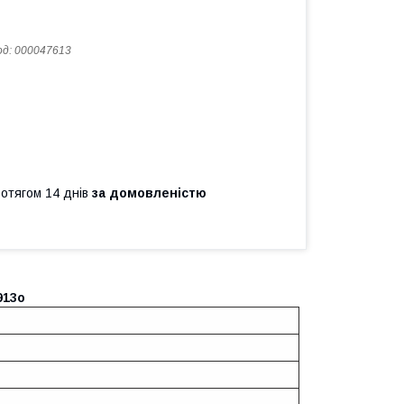
од:
000047613
ротягом 14 днів
за домовленістю
913o