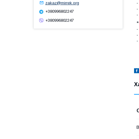
-
zakaz@mirrek.org
-
+380996802247
-
+380996802247
*
-
-
-
Х
В