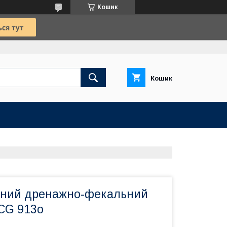
Кошик
Кошик
бний дренажно-фекальний
KCG 913o