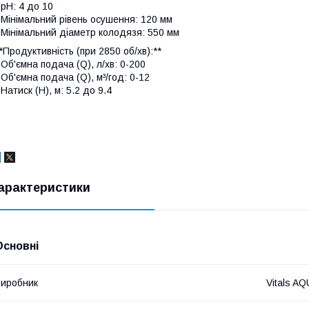
 pH: 4 до 10
 Мінімальний рівень осушення: 120 мм
 Мінімальний діаметр колодязя: 550 мм
*Продуктивність (при 2850 об/хв):**
 Об'ємна подача (Q), л/хв: 0-200
 Об'ємна подача (Q), м³/год: 0-12
 Натиск (Н), м: 5.2 до 9.4
арактеристики
Основні
иробник
Vitals A