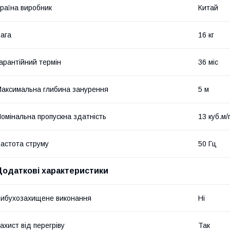
раїна виробник
Китай
ага
16 кг
арантійний термін
36 міс
аксимальна глибина занурення
5 м
омінальна пропускна здатність
13 куб.м/
астота струму
50 Гц
Додаткові характеристики
ибухозахищене виконання
Ні
ахист від перегріву
Так