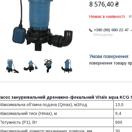
8 576,40 ₴
Немає в наявності
К
+380 (99) 680-22-47
Менеджер
повернення товару п
Насос занурювальний дренажно-фекальний Vitals aqua KCG 
Максимальна об'ємна подача (Qmax), м3/год
13,0
Максимальний тиск (Нmax), м
9,4
Потужність (Р1), Вт
900
Максимальний діаметр механічних домішок, мм
30