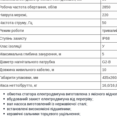
Робоча частота обертання, об/хв
2850
Напруга мережі,
220
Частота струму, Гц
50
Режим роботи
тривали
Ступінь захисту
IP68
Клас ізоляції
У
Максимальна глибина занурення, м
5
Діаметр нагнітального патрубка
G2-B
Довжина живильного кабелю, м
10
Габарити упаковки, мм
435х260
Маса нетто/брутто, кг
16,0/16,
обмотка статора електродвигуна виготовлена ​​з якісного мідно
вбудований захист електродвигуна від перегріву;
вал насоса виготовлений із нержавіючої сталі;
встановлені високоякісні підшипники;
керамічні сальники торцевого ущільнення;