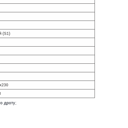
й (S1)
х230
8
го дроту;