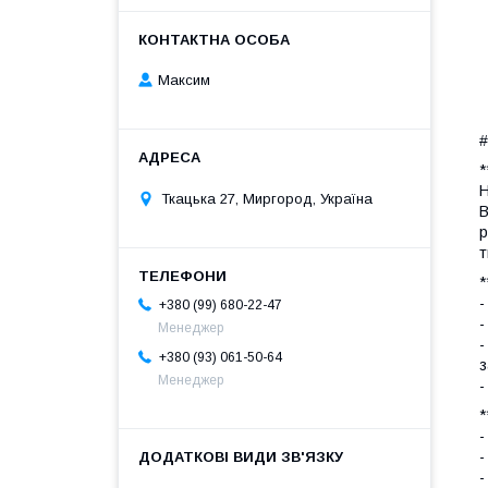
Максим
#
*
Н
Ткацька 27, Миргород, Україна
В
р
т
*
-
+380 (99) 680-22-47
-
Менеджер
-
+380 (93) 061-50-64
з
Менеджер
-
*
-
-
-