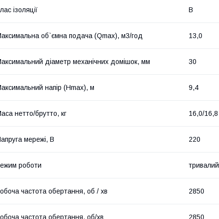
лас ізоляції
В
аксимальна об`ємна подача (Qmax), м3/год
13,0
аксимальний діаметр механічних домішок, мм
30
аксимальний напір (Нmax), м
9,4
аса нетто/брутто, кг
16,0/16,8
апруга мережі, В
220
ежим роботи
тривалий
обоча частота обертання, об / хв
2850
обоча частота обертання, об/хв
2850