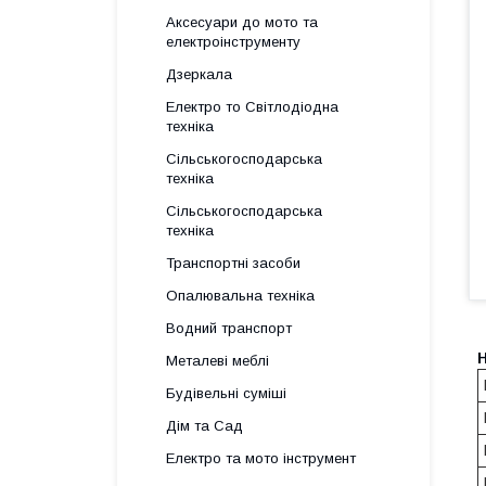
Аксесуари до мото та
електроінструменту
Дзеркала
Електро то Світлодіодна
техніка
Сільськогосподарська
техніка
Сільськогосподарська
техніка
Транспортні засоби
Опалювальна техніка
Водний транспорт
Металеві меблі
Будівельні суміші
Дім та Сад
Електро та мото інструмент