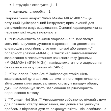
інструкція з експлуатації - 1;
пакувальна коробка - 1.
Зварювальний апарат "Vitals Master MIG-1400 S" - це
потужний і універсальний інструмент, призначений для
різноманітних видів зварювання. Основні характеристики та
переваги цієї моделі включають:
1. **Різноманітність режимів зварювання:** Забезпечує
можливість ручного дугового зварювання за допомогою
електродів з постійним струмом прямої або зворотної
полярності (режим «ММА»), а також напівавтоматичного
зварювання з використанням захисного газу (режими
«MIG/MAG» і «SYN MIG») і напівавтоматичного зварювання
без захисного газу (режим «FCAW»).
2. **Технологія Force Arc:** Забезпечує стабільність
зварювальної дуги шляхом автоматичного короткочасного
збільшення сили зварювального струму у випадку обриву
дуги, що покращує якість зварювання та рівномірність
перенесення металу.
3. **Функція Hot Start:** Автоматично забезпечує піковий струм
для плавного старту зварювання, що допомагає уникнути
проблем з підпалом дуги та покращує якість швів, особливо на