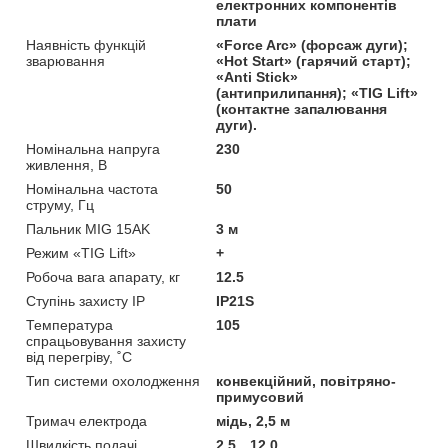
електронних компонентів
плати
Наявність функцій
«Force Arc» (форсаж дуги);
зварювання
«Hot Start» (гарячий старт);
«Anti Stick»
(антиприлипання); «TIG Lift»
(контактне запалювання
дуги).
Номінальна напруга
230
живлення, В
Номінальна частота
50
струму, Гц
Пальник MIG 15AK
3 м
Режим «TIG Lift»
+
Робоча вага апарату, кг
12.5
Ступінь захисту IP
IP21S
Температура
105
спрацьовування захисту
від перегріву, ˚С
Тип системи охолодження
конвекційний, повітряно-
примусовий
Тримач електрода
мідь, 2,5 м
Швидкість подачі
2,5…12,0