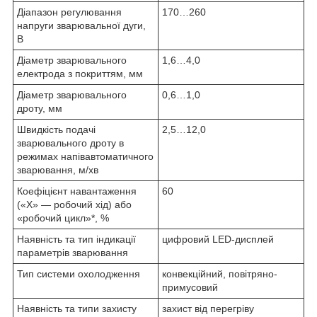
Діапазон регулювання
170…260
напруги зварювальної дуги,
В
Діаметр зварювального
1,6…4,0
електрода з покриттям, мм
Діаметр зварювального
0,6…1,0
дроту, мм
Швидкість подачі
2,5…12,0
зварювального дроту в
режимах напівавтоматичного
зварювання, м/хв
Коефіцієнт навантаження
60
(«Х» — робочий хід) або
«робочий цикл»*, %
Наявність та тип індикації
цифровий LED-дисплей
параметрів зварювання
Тип системи охолодження
конвекційний, повітряно-
примусовий
Наявність та типи захисту
захист від перегріву