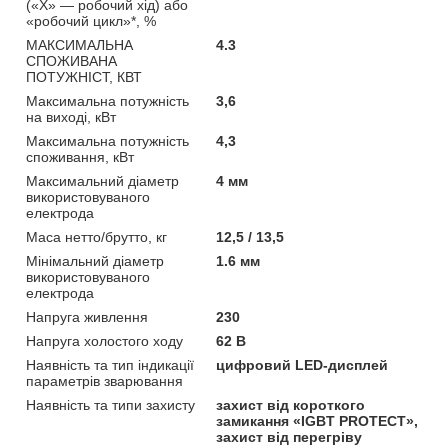
(«Х» — робочий хід) або
«робочий цикл»*, %
МАКСИМАЛЬНА
4.3
СПОЖИВАНА
ПОТУЖНІСТ, КВТ
Максимальна потужність
3,6
на виході, кВт
Максимальна потужність
4,3
споживання, кВт
Максимальний діаметр
4 мм
використовуваного
електрода
Маса нетто/брутто, кг
12,5 / 13,5
Мінімальний діаметр
1.6 мм
використовуваного
електрода
Напруга живлення
230
Напруга холостого ходу
62 В
Наявність та тип індикації
цифровий LED-дисплей
параметрів зварювання
Наявність та типи захисту
захист від короткого
замикання «IGBT PROTECT»,
захист від перегріву