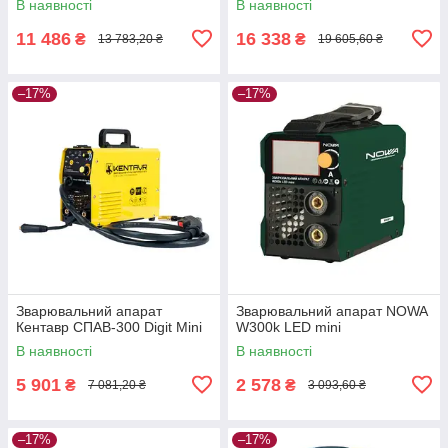
В наявності
В наявності
11 486
16 338
₴
₴
13 783,20 ₴
19 605,60 ₴
–17%
–17%
Зварювальний апарат
Зварювальний апарат NOWA
Кентавр СПАВ-300 Digit Mini
W300k LED mini
В наявності
В наявності
5 901
2 578
₴
₴
7 081,20 ₴
3 093,60 ₴
–17%
–17%