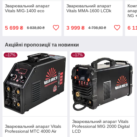
Зварювальний апарат
Зварювальний апарат
Комп
Vitals MIG-1400 есо
Vitals MMA-1600 LCDk
апар
NG +
(1+1
5 699
3 999
6 1
₴
₴
6 838,80 ₴
4 798,80 ₴
Акційні пропозиції та новинки
–17%
–17%
Зварювальний апарат Vitals
Зварювальний апарат Vitals
Professional MIG 2000 Digital
Professional MTC 4000 Air
LCD