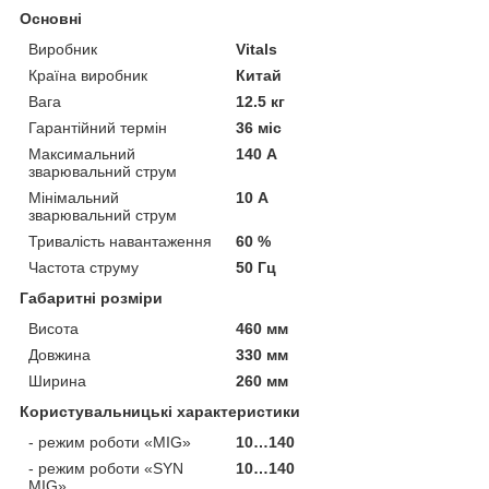
Основні
Виробник
Vitals
Країна виробник
Китай
Вага
12.5 кг
Гарантійний термін
36 міс
Максимальний
140 А
зварювальний струм
Мінімальний
10 А
зварювальний струм
Тривалість навантаження
60 %
Частота струму
50 Гц
Габаритні розміри
Висота
460 мм
Довжина
330 мм
Ширина
260 мм
Користувальницькі характеристики
- режим роботи «MIG»
10…140
- режим роботи «SYN
10…140
MIG»