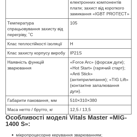
електронних компонентів
плати; захист від короткого
замикання «IGBT PROTECT»
Температура
105
спрацьовування захисту від
перегріву, ˚С
Клас теплостійкості ізоляції
H
Клас захисту корпусу виробу
IP21S
Наявність функцій
«Force Arc» (форсаж дуги);
зварювання
«Hot Start» (гарячий старт);
«Anti Stick»
(антиприлипання); «TIG Lift»
(контактне запалювання
дуги).
Габарити паковання, мм
510×310×380
Маса нетто / брутто, кг
12,5 / 13,5
Особливості моделі Vitals Master «MIG-
1400 S»:
мікропроцесорне керування зварюванням;