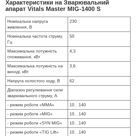
Характеристики на Зварювальний
апарат Vitals Master MIG-1400 S
Номінальна напруга
230
живлення, В
Номінальна частота струму,
50
Гц
Максимальна потужність
4,3
споживання, кВт
Максимальна потужність на
3,6
виході, кВт
Напруга холостого ходу, В
62
Діапазон регулювання сили
зварювального струму, А:
- режим роботи «ММА»
10…140
- режим роботи «MIG»
10…140
- режим роботи «SYN MIG»
10…140
- режим роботи «TIG Lift»
10…140