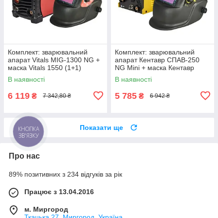
Комплект: зварювальний
Комплект: зварювальний
апарат Vitals MIG-1300 NG +
апарат Кентавр СПАВ-250
маска Vitals 1550 (1+1)
NG Mini + маска Кентавр
СМ-315Р (1+1)
В наявності
В наявності
6 119
5 785
₴
₴
7 342,80 ₴
6 942 ₴
Показати ще
КНОПКА
ЗВ'ЯЗКУ
Про нас
89% позитивних з 234 відгуків за рік
Працює з 13.04.2016
м. Миргород
Ткацька 27, Миргород, Україна