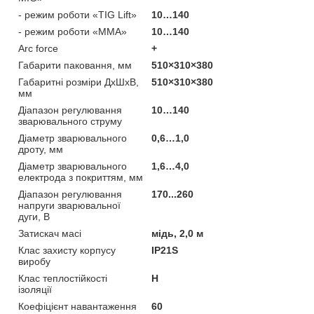
- режим роботи «TIG Lift»
10…140
- режим роботи «ММА»
10…140
Arc force
+
Габарити паковання, мм
510×310×380
Габаритні розміри ДхШхВ,
510×310×380
мм
Діапазон регулювання
10…140
зварювального струму
Діаметр зварювального
0,6…1,0
дроту, мм
Діаметр зварювального
1,6…4,0
електрода з покриттям, мм
Діапазон регулювання
170...260
напруги зварювальної
дуги, В
Затискач масі
мідь, 2,0 м
Клас захисту корпусу
IP21S
виробу
Клас теплостійкості
H
ізоляції
Коефіцієнт навантаження
60