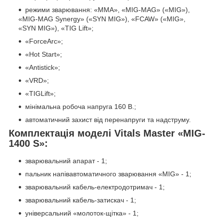
режими зварювання: «ММА», «МIG-MAG» («MIG»),
«МIG-MAG Synergy» («SYN MIG»), «FCAW» («MIG»,
«SYN MIG»), «TIG Lift»;
«ForceArc»;
«Hot Start»;
«Antistick»;
«VRD»;
«TIGLift»;
мінімальна робоча напруга 160 B.;
автоматичний захист від перенапруги та надструму.
Комплектація моделі Vitals Master «MIG-
1400 S»:
зварювальний апарат - 1;
пальник напівавтоматичного зварювання «MIG» - 1;
зварювальний кабель-електродотримач - 1;
зварювальний кабель-затискач - 1;
універсальний «молоток-щітка» - 1;