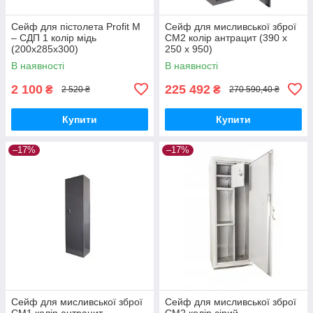
Сейф для пістолета Profit M
Сейф для мисливської зброї
– СДП 1 колір мідь
СМ2 колір антрацит (390 х
(200х285х300)
250 х 950)
В наявності
В наявності
2 100
225 492
₴
₴
2 520 ₴
270 590,40 ₴
Купити
Купити
–17%
–17%
Сейф для мисливської зброї
Сейф для мисливської зброї
СМ1 колір антрацит
СМ2 колір сірий