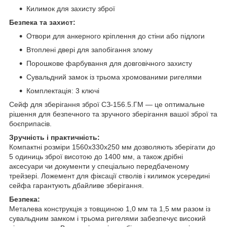
Килимок для захисту зброї
Безпека та захист:
Отвори для анкерного кріплення до стіни або підлоги
Втоплені двері для запобігання злому
Порошкове фарбування для довговічного захисту
Сувальдний замок із трьома хромованими ригелями
Комплектація: 3 ключі
Сейф для зберігання зброї СЗ-156.5.ГМ — це оптимальне
рішення для безпечного та зручного зберігання вашої зброї та
боєприпасів.
Зручність і практичність:
Компактні розміри 1560х330х250 мм дозволяють зберігати до
5 одиниць зброї висотою до 1400 мм, а також дрібні
аксесуари чи документи у спеціально передбаченому
трейзері. Ложемент для фіксації стволів і килимок усередині
сейфа гарантують дбайливе зберігання.
Безпека:
Металева конструкція з товщиною 1,0 мм та 1,5 мм разом із
сувальдним замком і трьома ригелями забезпечує високий