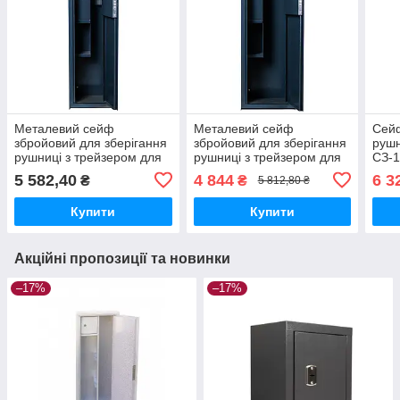
Металевий сейф
Металевий сейф
Сейф
збройовий для зберігання
збройовий для зберігання
руш
рушниці з трейзером для
рушниці з трейзером для
СЗ-1
патронів Levmetal
патронів – Levmetal
верт
5 582,40
4 844
6 3
₴
₴
5 812,80 ₴
СЗ-100.2.ВМ Антрацит
СЗ-100.3.ВМ Антрацит
відд
поли
Купити
Купити
меха
Акційні пропозиції та новинки
–17%
–17%