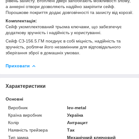
рівень захисту. Втоплені двері запобігають можливості злому,
а анкерні отвори дозволяють надійно закріпити сейф.
Порошкове покриття додає довговічності та захисту від корозії.
Комплектація:
Сейф укомплектований трьома ключами, що забезпечує
додаткову зручність і надійність у користуванні.
Сейф СЗ-156.5.ГМ поєднує в собі міцність, надійність та
зручність, роблячи його незамінним для відповідального
зберігання зброї в домашніх умовах.
Приховати
Характеристики
Основні
Виробник
lev-metal
Країна виробник
Україна
Колір
Антрацит
Наявність трейзера
Так
Тип замка
Механічний ключовий