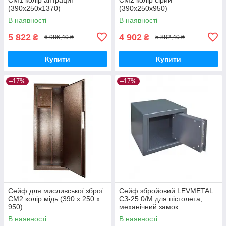
(390х250х1370)
(390х250х950)
В наявності
В наявності
5 822
4 902
₴
₴
6 986,40 ₴
5 882,40 ₴
Купити
Купити
–17%
–17%
Сейф для мисливської зброї
Сейф збройовий LEVMETAL
СМ2 колір мідь (390 х 250 х
СЗ-25.0/М для пістолета,
950)
механічний замок
В наявності
В наявності