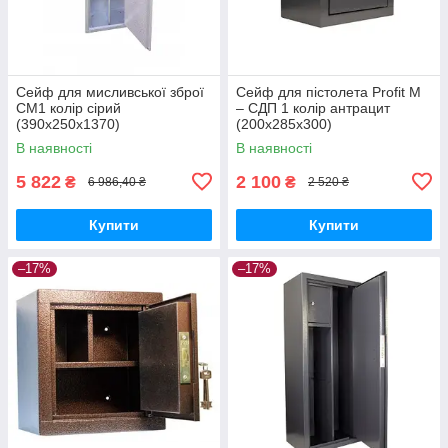
Сейф для мисливської зброї
Сейф для пістолета Profit M
СМ1 колір сірий
– СДП 1 колір антрацит
(390х250х1370)
(200х285х300)
В наявності
В наявності
5 822
2 100
₴
₴
6 986,40 ₴
2 520 ₴
Купити
Купити
–17%
–17%