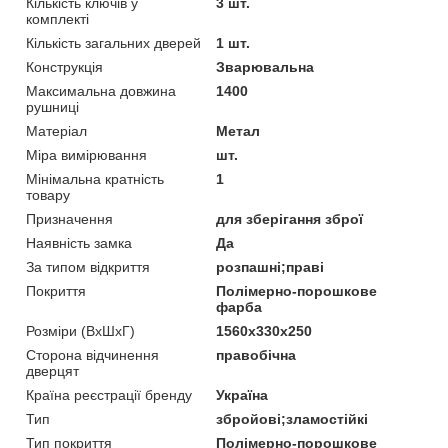
Кількість ключів у
3 шт.
комплекті
Кількість загальних дверей
1 шт.
Конструкція
Зварювальна
Максимальна довжина
1400
рушниці
Матеріал
Метал
Міра вимірювання
шт.
Мінімальна кратність
1
товару
Призначення
для зберігання зброї
Наявність замка
Да
За типом відкриття
розпашні;праві
Покриття
Полімерно-порошкове
фарба
Розміри (ВхШхГ)
1560х330х250
Сторона відчинення
правобічна
дверцят
Країна реєстрації бренду
Україна
Тип
збройові;зламостійкі
Тип покриття
Полімерно-порошкове