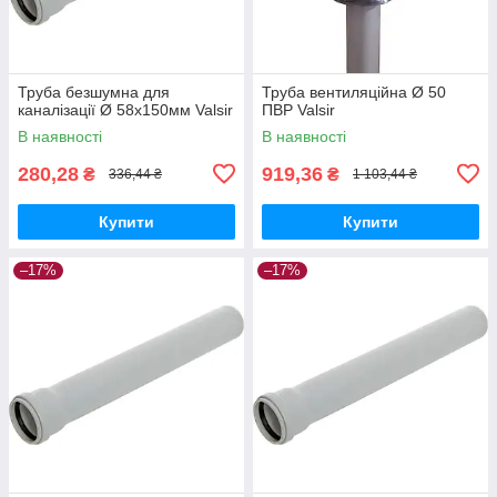
Труба безшумна для
Труба вентиляційна Ø 50
каналізації Ø 58х150мм Valsir
ПВР Valsir
В наявності
В наявності
280,28
919,36
₴
₴
336,44 ₴
1 103,44 ₴
Купити
Купити
–17%
–17%