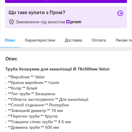
Що таке купити з Пром?
Замовлення під захистом
Опис
Характеристики
Доставка
Оплата
Умови п
Опис
Труба безшумна для каналізації Ø 78х500мм Valsir
- **Виробник:** Valsir
- **Країна виробник:** Італія
- **Колір:** Білий
- **Тип труби:** Безшумна
- **Область застосування:** Для каналізації
- **Спосіб з'єднання:** Розтрубне
- **Зовнішній діаметр:** 78 мм
- **Перетин труби:** Кругле
- **Товщина стінки труби:** 4.6 мм
- **Довжина труби:** 500 мм