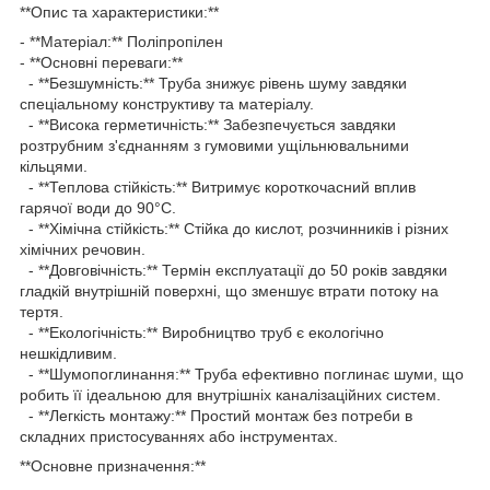
**Опис та характеристики:**
- **Матеріал:** Поліпропілен
- **Основні переваги:**
- **Безшумність:** Труба знижує рівень шуму завдяки
спеціальному конструктиву та матеріалу.
- **Висока герметичність:** Забезпечується завдяки
розтрубним з'єднанням з гумовими ущільнювальними
кільцями.
- **Теплова стійкість:** Витримує короткочасний вплив
гарячої води до 90°C.
- **Хімічна стійкість:** Стійка до кислот, розчинників і різних
хімічних речовин.
- **Довговічність:** Термін експлуатації до 50 років завдяки
гладкій внутрішній поверхні, що зменшує втрати потоку на
тертя.
- **Екологічність:** Виробництво труб є екологічно
нешкідливим.
- **Шумопоглинання:** Труба ефективно поглинає шуми, що
робить її ідеальною для внутрішніх каналізаційних систем.
- **Легкість монтажу:** Простий монтаж без потреби в
складних пристосуваннях або інструментах.
**Основне призначення:**