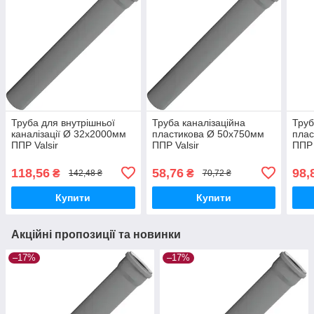
Труба для внутрішньої
Труба каналізаційна
Труб
каналізації Ø 32х2000мм
пластикова Ø 50х750мм
плас
ППР Valsir
ППР Valsir
ППР 
118,56
58,76
98,
₴
₴
142,48 ₴
70,72 ₴
Купити
Купити
Акційні пропозиції та новинки
–17%
–17%