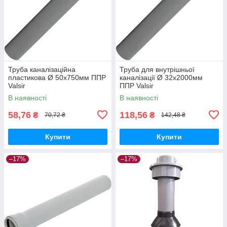
Труба каналізаційна
Труба для внутрішньої
пластикова Ø 50х750мм ППР
каналізації Ø 32х2000мм
Valsir
ППР Valsir
В наявності
В наявності
58,76
118,56
₴
₴
70,72 ₴
142,48 ₴
Купити
Купити
–17%
–17%