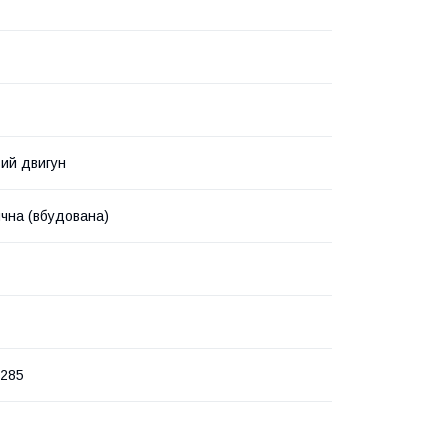
ий двигун
чна (вбудована)
х285