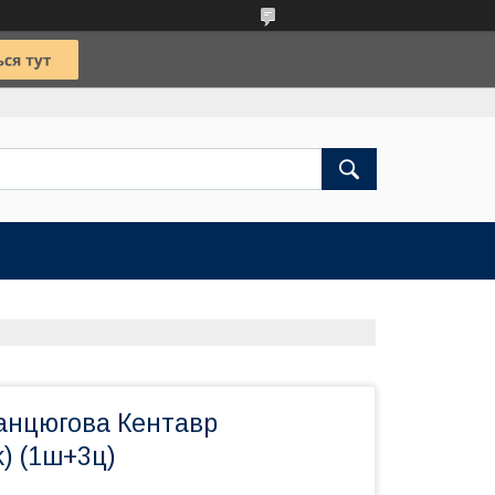
анцюгова Кентавр
) (1ш+3ц)