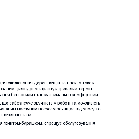
я спилювання дерев, кущів та гілок, а також
мованим циліндром гарантує тривалий термін
стання бензопили стає максимально комфортним.
 що забезпечує зручність у роботі та можливість
ьованим масляним насосом захищає від зносу та
ь вихлопні гази.
ся гвинтом-барашком, спрощує обслуговування