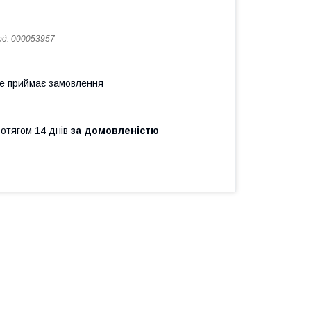
од:
000053957
не приймає замовлення
ротягом 14 днів
за домовленістю