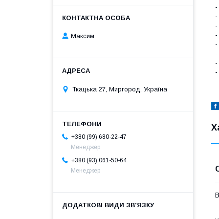
-
-
-
-
Максим
-
-
-
-
Ткацька 27, Миргород, Україна
Х
+380 (99) 680-22-47
Менеджер
+380 (93) 061-50-64
Менеджер
В