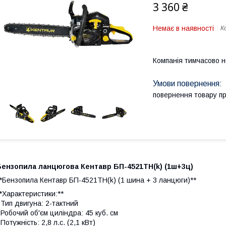
3 360 ₴
Немає в наявності
К
Компанія тимчасово 
повернення товару п
Бензопила ланцюгова Кентавр БП-4521ТН(k) (1ш+3ц)
*Бензопила Кентавр БП-4521ТН(k) (1 шина + 3 ланцюги)**
*Характеристики:**
 Тип двигуна: 2-тактний
 Робочий об'єм циліндра: 45 куб. см
 Потужність: 2,8 л.с. (2,1 кВт)