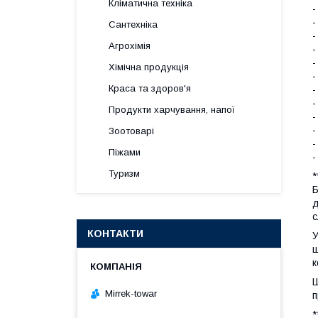
Кліматична техніка
-
-
Сантехніка
-
Агрохімія
-
-
Хімічна продукція
-
Краса та здоров'я
-
-
Продукти харчування, напої
-
-
Зоотоварі
-
Піжами
-
Туризм
*
Б
д
с
КОНТАКТИ
У
ш
к
Ш
Mirrek-towar
п
*