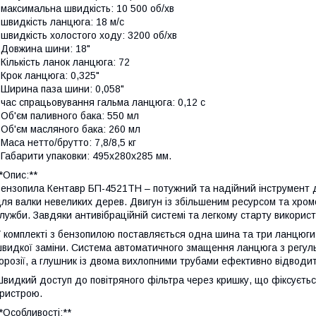
 максимальна швидкість: 10 500 об/хв
 швидкість ланцюга: 18 м/с
 швидкість холостого ходу: 3200 об/хв
 Довжина шини: 18"
 Кількість ланок ланцюга: 72
 Крок ланцюга: 0,325"
 Ширина паза шини: 0,058"
 час спрацьовування гальма ланцюга: 0,12 с
 Об'єм паливного бака: 550 мл
 Об'єм масляного бака: 260 мл
 Маса нетто/брутто: 7,8/8,5 кг
 Габарити упаковки: 495x280x285 мм.
*Опис:**
ензопила Кентавр БП-4521ТН – потужний та надійний інструмент дл
ля валки невеликих дерев. Двигун із збільшеним ресурсом та хро
лужби. Завдяки антивібраційній системі та легкому старту викори
 комплекті з бензопилою поставляється одна шина та три ланцюги,
видкої заміни. Система автоматичного змащення ланцюга з регул
орозії, а глушник із двома вихлопними трубами ефективно відводит
видкий доступ до повітряного фільтра через кришку, що фіксуєть
ристрою.
*Особливості:**