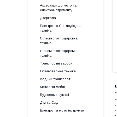
Аксесуари до мото та
електроінструменту
Дзеркала
Електро то Світлодіодна
техніка
Сільськогосподарська
техніка
Сільськогосподарська
техніка
Транспортні засоби
Опалювальна техніка
Водний транспорт
Металеві меблі
*
Будівельні суміші
*
Дім та Сад
-
-
Електро та мото інструмент
-