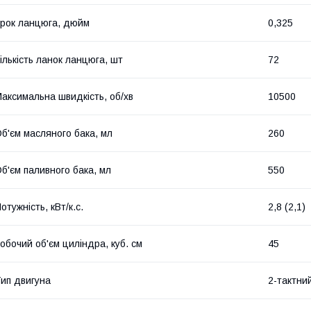
рок ланцюга, дюйм
0,325
ількість ланок ланцюга, шт
72
аксимальна швидкість, об/хв
10500
б'єм масляного бака, мл
260
б'єм паливного бака, мл
550
отужність, кВт/к.с.
2,8 (2,1)
обочий об'єм циліндра, куб. см
45
ип двигуна
2-тактни