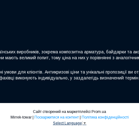
аїнських виробників, зокрема композитна арматура, байдарки та акс
ни мають великий попит, тому ціна на них у порівнянні з аналогічн
 умови для клієнтів. Антикризові ціни та унікальні пропозиції ви о
фахівці виконують індивідуально, у заздалегідь визначений термін
Сайт створений на маркетплейсі
Prom.ua
Mirrek-towar |
Поскаржитися на контент
|
Політика конфіденційності
Select Language
▼