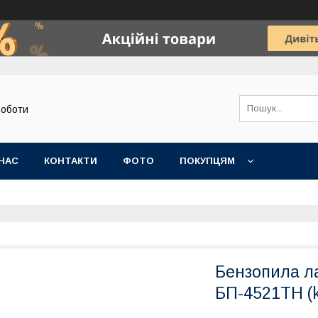
роботи
НАС
КОНТАКТИ
ФОТО
ПОКУПЦЯМ
Бензопила л
БП-4521ТН (k