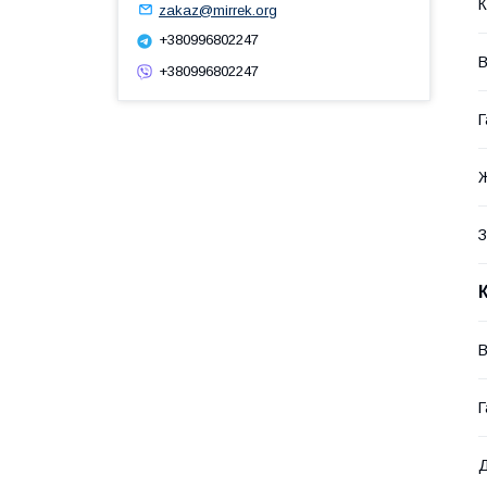
К
zakaz@mirrek.org
+380996802247
В
+380996802247
Г
З
В
Г
Д