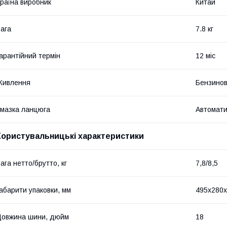
раїна виробник
Китай
ага
7.8 кг
арантійний термін
12 міс
Живлення
Бензинов
мазка ланцюга
Автомати
Користувальницькі характеристики
ага нетто/брутто, кг
7,8/8,5
абарити упаковки, мм
495х280
овжина шини, дюйм
18