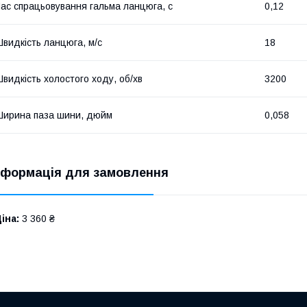
ас спрацьовування гальма ланцюга, с
0,12
видкість ланцюга, м/c
18
видкість холостого ходу, об/хв
3200
ирина паза шини, дюйм
0,058
нформація для замовлення
іна:
3 360 ₴