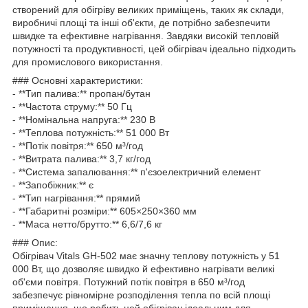
створений для обігріву великих приміщень, таких як склади,
виробничі площі та інші об'єкти, де потрібно забезпечити
швидке та ефективне нагрівання. Завдяки високій тепловій
потужності та продуктивності, цей обігрівач ідеально підходить
для промислового використання.
### Основні характеристики:
- **Тип палива:** пропан/бутан
- **Частота струму:** 50 Гц
- **Номінальна напруга:** 230 В
- **Теплова потужність:** 51 000 Вт
- **Потік повітря:** 650 м³/год
- **Витрата палива:** 3,7 кг/год
- **Система запалювання:** п'єзоелектричний елемент
- **Запобіжник:** є
- **Тип нагрівання:** прямий
- **Габаритні розміри:** 605×250×360 мм
- **Маса нетто/брутто:** 6,6/7,6 кг
### Опис:
Обігрівач Vitals GH-502 має значну теплову потужність у 51
000 Вт, що дозволяє швидко й ефективно нагрівати великі
об'єми повітря. Потужний потік повітря в 650 м³/год
забезпечує рівномірне розподілення тепла по всій площі
приміщення, що робить цей обігрівач ідеальним для