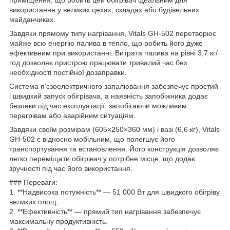
використання у великих цехах, складах або будівельних
майданчиках.
Завдяки прямому типу нагрівання, Vitals GH-502 перетворює
майже всю енергію палива в тепло, що робить його дуже
ефективним при використанні. Витрата палива на рівні 3,7 кг/
год дозволяє пристрою працювати тривалий час без
необхідності постійної дозаправки.
Система п'єзоелектричного запалювання забезпечує простий
і швидкий запуск обігрівача, а наявність запобіжника додає
безпеки під час експлуатації, запобігаючи можливим
перегрівам або аварійним ситуаціям.
Завдяки своїм розмірам (605×250×360 мм) і вазі (6,6 кг), Vitals
GH-502 є відносно мобільним, що полегшує його
транспортування та встановлення. Його конструкція дозволяє
легко переміщати обігрівач у потрібне місце, що додає
зручності під час його використання.
### Переваги:
1. **Надвисока потужність** — 51 000 Вт для швидкого обігріву
великих площ.
2. **Ефективність** — прямий тип нагрівання забезпечує
максимальну продуктивність.