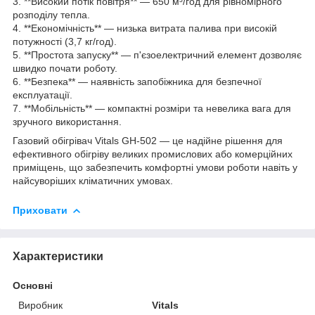
3. **Високий потік повітря** — 650 м³/год для рівномірного
розподілу тепла.
4. **Економічність** — низька витрата палива при високій
потужності (3,7 кг/год).
5. **Простота запуску** — п'єзоелектричний елемент дозволяє
швидко почати роботу.
6. **Безпека** — наявність запобіжника для безпечної
експлуатації.
7. **Мобільність** — компактні розміри та невелика вага для
зручного використання.
Газовий обігрівач Vitals GH-502 — це надійне рішення для
ефективного обігріву великих промислових або комерційних
приміщень, що забезпечить комфортні умови роботи навіть у
найсуворіших кліматичних умовах.
Приховати
Характеристики
Основні
Виробник
Vitals