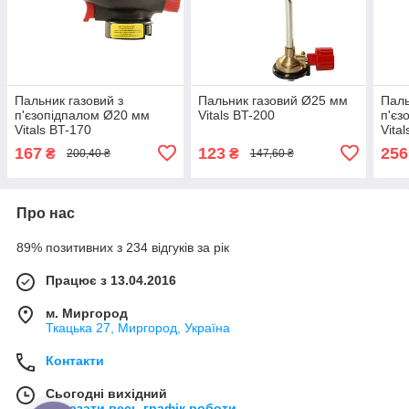
Пальник газовий з
Пальник газовий Ø25 мм
Паль
п'єзопідпалом Ø20 мм
Vitals BT-200
п'єз
Vitals BT-170
Vita
167
123
256
₴
₴
200,40 ₴
147,60 ₴
Про нас
89% позитивних з 234 відгуків за рік
Працює з 13.04.2016
м. Миргород
Ткацька 27, Миргород, Україна
Контакти
Сьогодні вихідний
Показати весь графік роботи