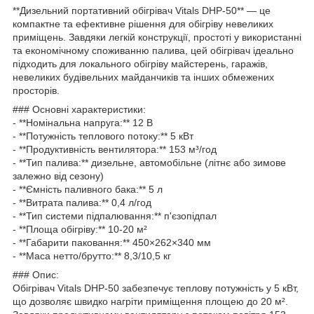
**Дизельний портативний обігрівач Vitals DHP-50** — це
компактне та ефективне рішення для обігріву невеликих
приміщень. Завдяки легкій конструкції, простоті у використанні
та економічному споживанню палива, цей обігрівач ідеально
підходить для локального обігріву майстерень, гаражів,
невеликих будівельних майданчиків та інших обмежених
просторів.
### Основні характеристики:
- **Номінальна напруга:** 12 В
- **Потужність теплового потоку:** 5 кВт
- **Продуктивність вентилятора:** 153 м³/год
- **Тип палива:** дизельне, автомобільне (літнє або зимове
залежно від сезону)
- **Ємність паливного бака:** 5 л
- **Витрата палива:** 0,4 л/год
- **Тип системи підпалювання:** п'єзопідпал
- **Площа обігріву:** 10-20 м²
- **Габарити паковання:** 450×262×340 мм
- **Маса нетто/брутто:** 8,3/10,5 кг
### Опис:
Обігрівач Vitals DHP-50 забезпечує теплову потужність у 5 кВт,
що дозволяє швидко нагріти приміщення площею до 20 м².