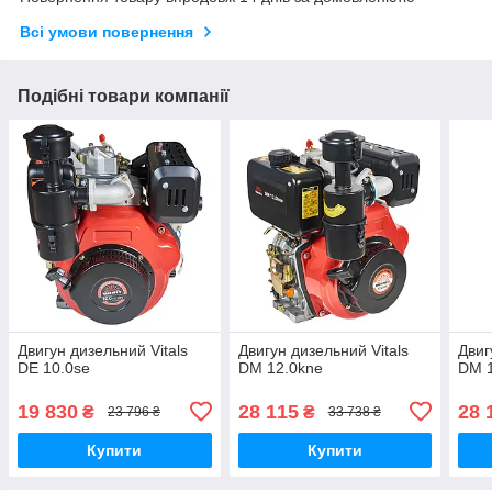
Всі умови повернення
Подібні товари компанії
Двигун дизельний Vitals
Двигун дизельний Vitals
Двиг
DE 10.0se
DM 12.0kne
DM 
19 830
28 115
28 
₴
₴
23 796 ₴
33 738 ₴
Купити
Купити