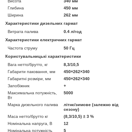
Висота
340 мм
Глибина
450 мм
Ширина
262 мм
Характеристики дизельних гармат
Витрата палива
0.4 л/год
Характеристики електричних гармат
Частота струму
50 Гц
Користувальницькі характеристики
Вага нетто/брутто, кг
8,3/10,5
Габарити паковання, мм
450×262×340
Габаритні розміри, мм
450×262×340
Запобіжник
+
Максимальна потужність,
5000
Вт
Марка дизельного палива
літнє/зимове (залежно від
сезону)
Маса нетто/брутто кг
(8,3/10,5) ± 3 %
Номінальна напруга, В
12
Номінальна потужність
5