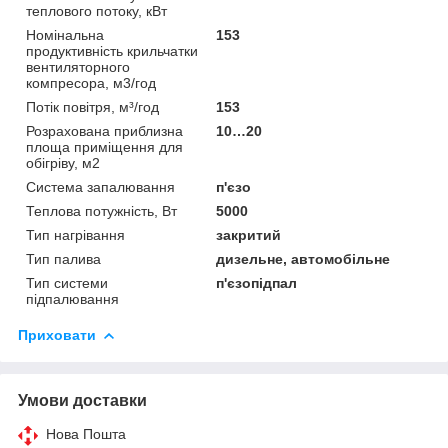
теплового потоку, кВт
Номінальна
153
продуктивність крильчатки
вентиляторного
компресора, м3/год
Потік повітря, м³/год
153
Розрахована приблизна
10…20
площа приміщення для
обігріву, м2
Система запалювання
п'єзо
Теплова потужність, Вт
5000
Тип нагрівання
закритий
Тип палива
дизельне, автомобільне
Тип системи
п'єзопідпал
підпалювання
Приховати
Умови доставки
Нова Пошта