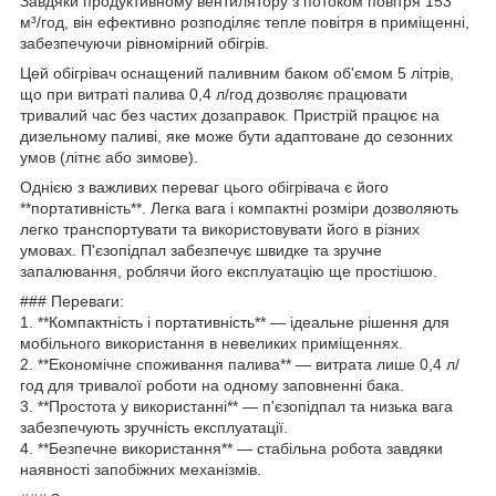
Завдяки продуктивному вентилятору з потоком повітря 153
м³/год, він ефективно розподіляє тепле повітря в приміщенні,
забезпечуючи рівномірний обігрів.
Цей обігрівач оснащений паливним баком об'ємом 5 літрів,
що при витраті палива 0,4 л/год дозволяє працювати
тривалий час без частих дозаправок. Пристрій працює на
дизельному паливі, яке може бути адаптоване до сезонних
умов (літнє або зимове).
Однією з важливих переваг цього обігрівача є його
**портативність**. Легка вага і компактні розміри дозволяють
легко транспортувати та використовувати його в різних
умовах. П'єзопідпал забезпечує швидке та зручне
запалювання, роблячи його експлуатацію ще простішою.
### Переваги:
1. **Компактність і портативність** — ідеальне рішення для
мобільного використання в невеликих приміщеннях.
2. **Економічне споживання палива** — витрата лише 0,4 л/
год для тривалої роботи на одному заповненні бака.
3. **Простота у використанні** — п'єзопідпал та низька вага
забезпечують зручність експлуатації.
4. **Безпечне використання** — стабільна робота завдяки
наявності запобіжних механізмів.