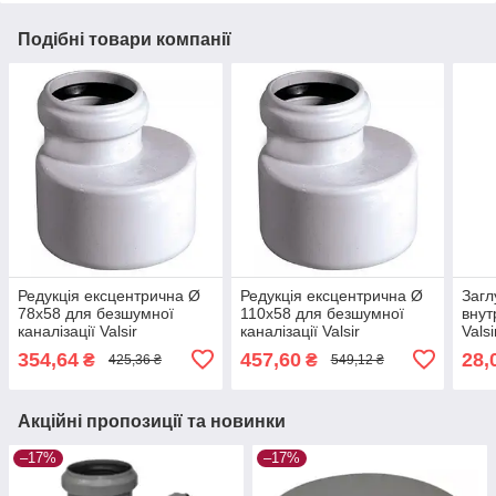
Подібні товари компанії
Редукція ексцентрична Ø
Редукція ексцентрична Ø
Загл
78х58 для безшумної
110х58 для безшумної
внут
каналізації Valsir
каналізації Valsir
Valsi
354,64
457,60
28,
₴
₴
425,36 ₴
549,12 ₴
Акційні пропозиції та новинки
–17%
–17%