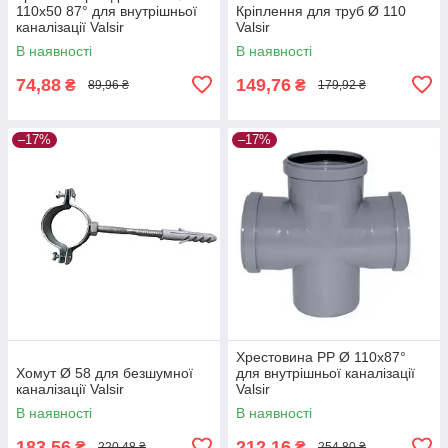
110х50 87° для внутрішньої
Кріплення для труб Ø 110
каналізації Valsir
Valsir
В наявності
В наявності
74,88
149,76
₴
₴
89,96 ₴
179,92 ₴
–17%
–17%
Хрестовина PP Ø 110х87°
Хомут Ø 58 для безшумної
для внутрішньої каналізації
каналізації Valsir
Valsir
В наявності
В наявності
183,56
212,16
₴
₴
220,48 ₴
254,80 ₴