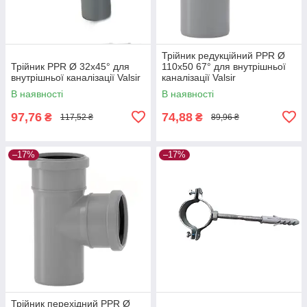
Трійник редукційний PPR Ø
Трійник PPR Ø 32х45° для
110х50 67° для внутрішньої
внутрішньої каналізації Valsir
каналізації Valsir
В наявності
В наявності
97,76
74,88
₴
₴
117,52 ₴
89,96 ₴
–17%
–17%
Трійник перехідний PPR Ø