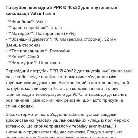
Патрубок перехідний PPR Ø 40х32 для внутрішньої
каналізації Valsir Італія
- **Виробник**: Valsir
- **Країна виробник**: Італія
- **Матеріал**: Поліпропілен (PPR)
- **Зовнішній діаметр**: 40 мм (велика сторона), 32 мм
(менша сторона)
- **Тип приєднання**: Розтрубне
- **Колір**: Сірий
- **Вид муфти**: Перехідна
Перехідний патрубок PPR Ø 40х32 для внутрішньої каналізації
Valsir забезпечує надійне та герметичне з'єднання між
трубами різних діаметрів. Виготовлений з поліпропілену, цей
патрубок має високу стійкість до короткочасного впливу
гарячої води з температурою до 90°C, а також до дії кислот,
розчинників і різних хімічних речовин, що часто присутні в
стічних водах.
Висока герметичність з'єднань забезпечується завдяки
використанню гумових ущільнювальних кілець із полімерною
вставкою, що сприяє тривалому терміну експлуатації і
зниженню трудозатрат під час монтажу. Гладка внутрішня
поверхня патрубка значно знижує втрати на тертя, що