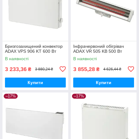
Бризгозахищений конвектор
Інфрачервоний обігрівач
ADAX VPS 906 KT 600 Вт
ADAX VR 505 KB 500 Вт
В наявності
В наявності
3 233,36
3 855,28
₴
₴
3 880,24 ₴
4 626,44 ₴
Купити
Купити
–17%
–17%