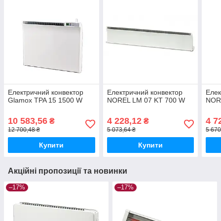
Електричний конвектор
Електричний конвектор
Елек
Glamox TPA 15 1500 W
NOREL LM 07 KT 700 W
NOR
10 583,56
4 228,12
4 7
₴
₴
12 700,48 ₴
5 073,64 ₴
5 670
Купити
Купити
Акційні пропозиції та новинки
–17%
–17%