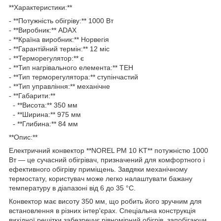
**Характеристики:**
- **Потужність обігріву:** 1000 Вт
- **Виробник:** ADAX
- **Країна виробник:** Норвегія
- **Гарантійний термін:** 12 міс
- **Терморегулятор:** є
- **Тип нагрівального елемента:** ТЕН
- **Тип терморегулятора:** ступінчастий
- **Тип управління:** механічне
- **Габарити:**
- **Висота:** 350 мм
- **Ширина:** 975 мм
- **Глибина:** 84 мм
**Опис:**
Електричний конвектор **NOREL PM 10 KT** потужністю 1000
Вт — це сучасний обігрівач, призначений для комфортного і
ефективного обігріву приміщень. Завдяки механічному
термостату, користувач може легко налаштувати бажану
температуру в діапазоні від 6 до 35 °C.
Конвектор має висоту 350 мм, що робить його зручним для
встановлення в різних інтер'єрах. Спеціальна конструкція
вихідної решітки забезпечує рівномірний обігрів, запобігаючи