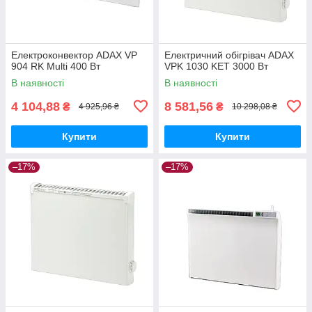
Електроконвектор ADAX VP
Електричний обігрівач ADAX
904 RK Multi 400 Вт
VPK 1030 KET 3000 Вт
В наявності
В наявності
4 104,88
8 581,56
₴
₴
4 925,96 ₴
10 298,08 ₴
Купити
Купити
–17%
–17%