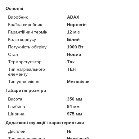
Основні
Виробник
ADAX
Країна виробник
Норвегія
Гарантійний термін
12 міс
Колір корпусу
Білий
Потужність обігріву
1000 Вт
Стан
Новий
Терморегулятор
Так
Тип нагрівального
ТЕН
елементу
Тип управління
Механічне
Габаритні розміри
Висота
350 мм
Глибина
84 мм
Ширина
975 мм
Додаткові функції і характеристики
Дисплей
Ні
Тип встановлення
Настінний