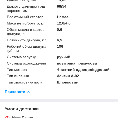
Діаметр циліндра / хід
68/54
поршня, мм
Електричний стартер
Немає
Маса нетто/брутто, кг
12,0/4,0
Обсяг масла в картері
0,6
двигуна, л
Потужність двигуна, к.с.
6,5
Робочий об'єм двигуна,
196
куб. см
Система запуску
ручний
Система охолодження
повітряна примусова
Тип мотора
4-тактний одноциліндровий
Тип пиляння
бензин А-92
Тип хвостовика валу
Шпонковий
Приховати
Умови доставки
Нова Пошта