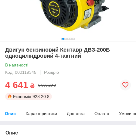
Двигун бензиновий Кентавр ДВЗ-200Б
одноциліндровий 4-тактний
В наявності
Код: 000119345
Роздріб
4 641
₴
5 569,20 ₴
Економія
928.20 ₴
Опис
Характеристики
Доставка
Оплата
Умови п
Опис