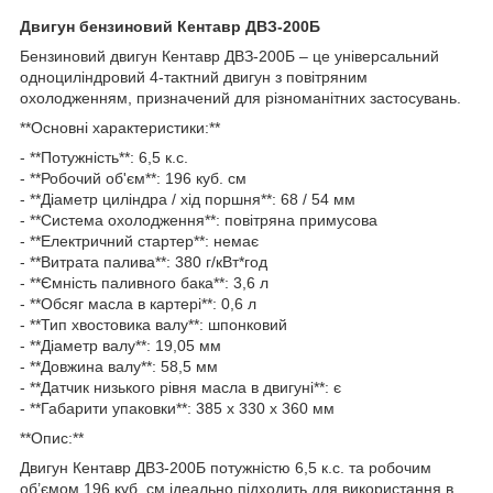
Двигун бензиновий Кентавр ДВЗ-200Б
Бензиновий двигун Кентавр ДВЗ-200Б – це універсальний
одноциліндровий 4-тактний двигун з повітряним
охолодженням, призначений для різноманітних застосувань.
**Основні характеристики:**
- **Потужність**: 6,5 к.с.
- **Робочий об'єм**: 196 куб. см
- **Діаметр циліндра / хід поршня**: 68 / 54 мм
- **Система охолодження**: повітряна примусова
- **Електричний стартер**: немає
- **Витрата палива**: 380 г/кВт*год
- **Ємність паливного бака**: 3,6 л
- **Обсяг масла в картері**: 0,6 л
- **Тип хвостовика валу**: шпонковий
- **Діаметр валу**: 19,05 мм
- **Довжина валу**: 58,5 мм
- **Датчик низького рівня масла в двигуні**: є
- **Габарити упаковки**: 385 х 330 х 360 мм
**Опис:**
Двигун Кентавр ДВЗ-200Б потужністю 6,5 к.с. та робочим
об’ємом 196 куб. см ідеально підходить для використання в