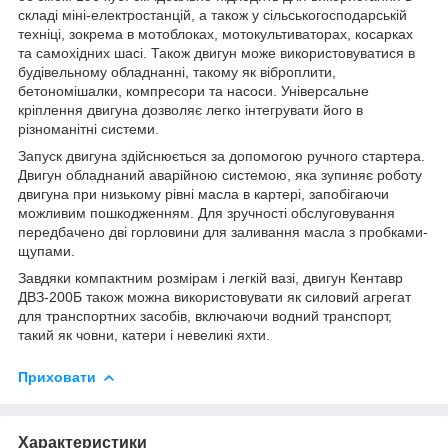
складі міні-електростанцій, а також у сільськогосподарській
техніці, зокрема в мотоблоках, мотокультиваторах, косарках
та самохідних шасі. Також двигун може використовуватися в
будівельному обладнанні, такому як віброплити,
бетономішалки, компресори та насоси. Універсальне
кріплення двигуна дозволяє легко інтегрувати його в
різноманітні системи.
Запуск двигуна здійснюється за допомогою ручного стартера.
Двигун обладнаний аварійною системою, яка зупиняє роботу
двигуна при низькому рівні масла в картері, запобігаючи
можливим пошкодженням. Для зручності обслуговування
передбачено дві горловини для заливання масла з пробками-
щупами.
Завдяки компактним розмірам і легкій вазі, двигун Кентавр
ДВЗ-200Б також можна використовувати як силовий агрегат
для транспортних засобів, включаючи водний транспорт,
такий як човни, катери і невеликі яхти.
Приховати
Характеристики