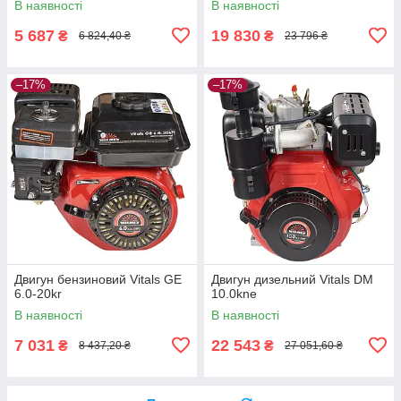
В наявності
В наявності
5 687
19 830
₴
₴
6 824,40 ₴
23 796 ₴
–17%
–17%
Двигун бензиновий Vitals GE
Двигун дизельний Vitals DM
6.0-20kr
10.0kne
В наявності
В наявності
7 031
22 543
₴
₴
8 437,20 ₴
27 051,60 ₴