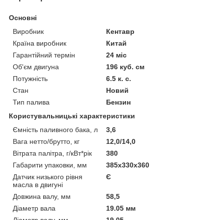
Основні
Виробник
Кентавр
Країна виробник
Китай
Гарантійний термін
24 міс
Об'єм двигуна
196 куб. см
Потужність
6.5 к. с.
Стан
Новий
Тип палива
Бензин
Користувальницькі характеристики
Ємність паливного бака, л
3,6
Вага нетто/брутто, кг
12,0/14,0
Вітрата палітра, г/кВт*рік
380
Габарити упаковки, мм
385х330х360
Датчик низького рівня
Є
масла в двигуні
Довжина валу, мм
58,5
Діаметр вала
19.05 мм
Діаметр валу, мм
19,05