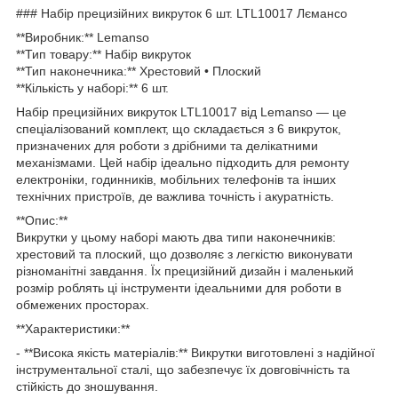
### Набір прецизійних викруток 6 шт. LTL10017 Лємансо
**Виробник:** Lemanso
**Тип товару:** Набір викруток
**Тип наконечника:** Хрестовий • Плоский
**Кількість у наборі:** 6 шт.
Набір прецизійних викруток LTL10017 від Lemanso — це
спеціалізований комплект, що складається з 6 викруток,
призначених для роботи з дрібними та делікатними
механізмами. Цей набір ідеально підходить для ремонту
електроніки, годинників, мобільних телефонів та інших
технічних пристроїв, де важлива точність і акуратність.
**Опис:**
Викрутки у цьому наборі мають два типи наконечників:
хрестовий та плоский, що дозволяє з легкістю виконувати
різноманітні завдання. Їх прецизійний дизайн і маленький
розмір роблять ці інструменти ідеальними для роботи в
обмежених просторах.
**Характеристики:**
- **Висока якість матеріалів:** Викрутки виготовлені з надійної
інструментальної сталі, що забезпечує їх довговічність та
стійкість до зношування.