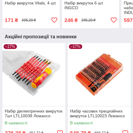
Набір викруток Vitals, 4 шт.
Набір викруток 6 шт.
Прец
INGCO
набо
IND
171
246
597
₴
₴
205,20 ₴
295,20 ₴
Акційні пропозиції та новинки
–17%
–17%
Набір діелектричних викруток
Набір часових прецизійних
7шт LTL10038 Лємансо
викруток LTL10023 Лємансо
В наявності
В наявності
376,28
548,78