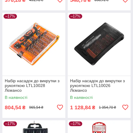
₴
₴
451,72 ₴
658,72 ₴
–17%
–17%
Набір насадок до викрутки з
Набір насадок до викрутки з
рукояткою LTL10028
рукояткою LTL10026
Лємансо
Лємансо
В наявності
В наявності
804,54
1 128,84
₴
₴
965,54 ₴
1 354,70 ₴
–17%
–17%