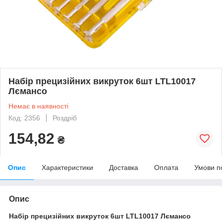
Набір прецизійних викруток 6шт LTL10017
Лємансо
Немає в наявності
Код: 2356
Роздріб
154,82
₴
Опис
Характеристики
Доставка
Оплата
Умови п
Опис
Набір прецизійних викруток 6шт LTL10017 Лємансо