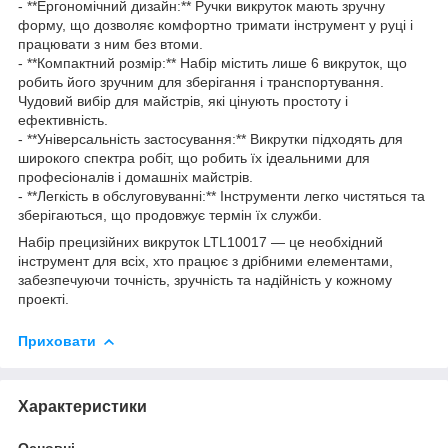
- **Ергономічний дизайн:** Ручки викруток мають зручну
форму, що дозволяє комфортно тримати інструмент у руці і
працювати з ним без втоми.
- **Компактний розмір:** Набір містить лише 6 викруток, що
робить його зручним для зберігання і транспортування.
Чудовий вибір для майстрів, які цінують простоту і
ефективність.
- **Універсальність застосування:** Викрутки підходять для
широкого спектра робіт, що робить їх ідеальними для
професіоналів і домашніх майстрів.
- **Легкість в обслуговуванні:** Інструменти легко чистяться та
зберігаються, що продовжує термін їх служби.
Набір прецизійних викруток LTL10017 — це необхідний
інструмент для всіх, хто працює з дрібними елементами,
забезпечуючи точність, зручність та надійність у кожному
проекті.
Приховати
Характеристики
Основні