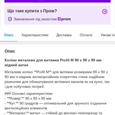
Що таке купити з Пром?
Замовлення під захистом
Опис
Характеристики
Доставка
Оплата
Умови п
Опис
Коліно металеве для витяжки Profit M 90 х 90 х 90 мм
мідний антик
Металеве коліно **Profit M** для витяжки розмірами 90 х 90 х
90 мм із мідним антикорозійним покриттям стане надійним
рішенням для облаштування витяжних каналів як на кухні, так
і для побутових потреб.
### Основні характеристики:
- **Розмір:** 90 х 90 х 90 мм
- **Кут:** 90 градусів — оптимальний для зручного з’єднання
вентиляційних елементів
- **Матеріал:** метал — стійкий до високих температур та