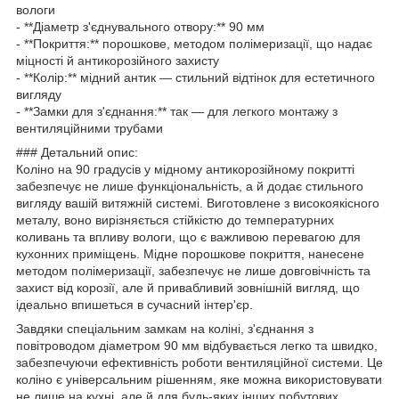
вологи
- **Діаметр з'єднувального отвору:** 90 мм
- **Покриття:** порошкове, методом полімеризації, що надає
міцності й антикорозійного захисту
- **Колір:** мідний антик — стильний відтінок для естетичного
вигляду
- **Замки для з'єднання:** так — для легкого монтажу з
вентиляційними трубами
### Детальний опис:
Коліно на 90 градусів у мідному антикорозійному покритті
забезпечує не лише функціональність, а й додає стильного
вигляду вашій витяжній системі. Виготовлене з високоякісного
металу, воно вирізняється стійкістю до температурних
коливань та впливу вологи, що є важливою перевагою для
кухонних приміщень. Мідне порошкове покриття, нанесене
методом полімеризації, забезпечує не лише довговічність та
захист від корозії, але й привабливий зовнішній вигляд, що
ідеально впишеться в сучасний інтер'єр.
Завдяки спеціальним замкам на коліні, з'єднання з
повітроводом діаметром 90 мм відбувається легко та швидко,
забезпечуючи ефективність роботи вентиляційної системи. Це
коліно є універсальним рішенням, яке можна використовувати
не лише на кухні, але й для будь-яких інших побутових