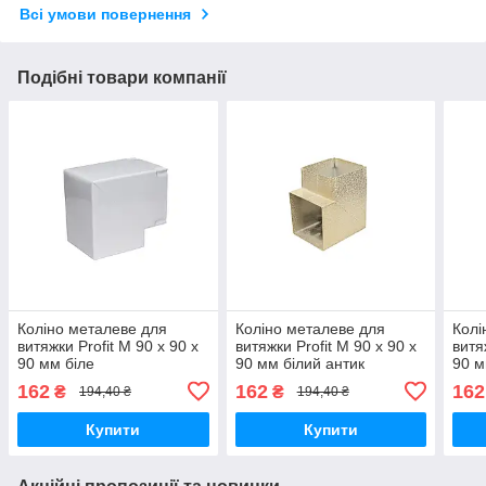
Всі умови повернення
Подібні товари компанії
Коліно металеве для
Коліно металеве для
Колі
витяжки Profit M 90 х 90 х
витяжки Profit M 90 х 90 х
витя
90 мм біле
90 мм білий антик
90 м
162
162
162
₴
₴
194,40 ₴
194,40 ₴
Купити
Купити